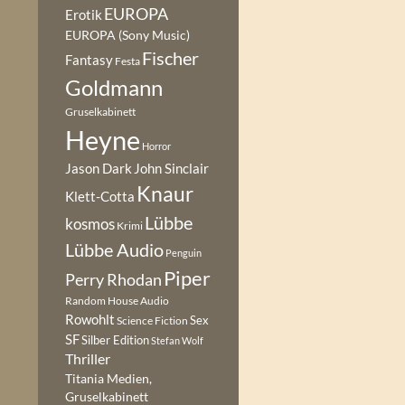
EUROPA
Erotik
EUROPA (Sony Music)
Fischer
Fantasy
Festa
Goldmann
Gruselkabinett
Heyne
Horror
Jason Dark
John Sinclair
Knaur
Klett-Cotta
Lübbe
kosmos
Krimi
Lübbe Audio
Penguin
Piper
Perry Rhodan
Random House Audio
Rowohlt
Sex
Science Fiction
SF
Silber Edition
Stefan Wolf
Thriller
Titania Medien,
Gruselkabinett