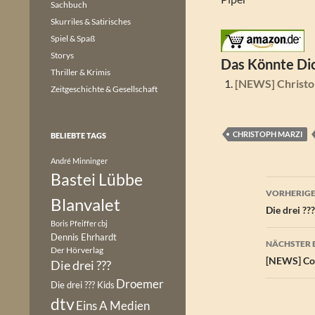
Sachbuch
Skurriles & Satirisches
Spiel & Spaß
Storys
Das Könnte Dic
Thriller & Krimis
[NEWS] Christo
Zeitgeschichte & Gesellschaft
CHRISTOPH MARZI
BELIEBTE TAGS
André Minninger
Bastei Lübbe
Beitr
VORHERIGE
Blanvalet
Die drei ??
Boris Pfeiffer
cbj
Dennis Ehrhardt
NÄCHSTER 
Der Hörverlag
[NEWS] Col
Die drei ???
Droemer
Die drei ??? Kids
dtv
Eins A Medien