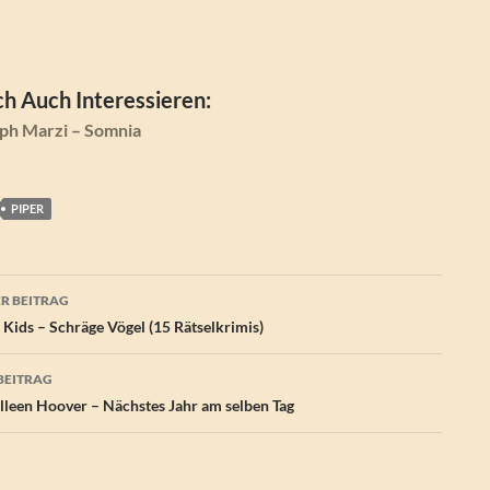
h Auch Interessieren:
ph Marzi – Somnia
PIPER
agsnavigation
R BEITRAG
? Kids – Schräge Vögel (15 Rätselkrimis)
BEITRAG
leen Hoover – Nächstes Jahr am selben Tag