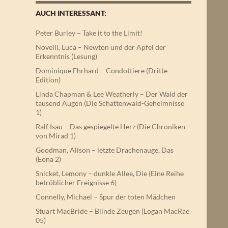
AUCH INTERESSANT:
Peter Burley – Take it to the Limit!
Novelli, Luca – Newton und der Apfel der
Erkenntnis (Lesung)
Dominique Ehrhard – Condottiere (Dritte
Edition)
Linda Chapman & Lee Weatherly – Der Wald der
tausend Augen (Die Schattenwald-Geheimnisse
1)
Ralf Isau – Das gespiegelte Herz (Die Chroniken
von Mirad 1)
Goodman, Alison – letzte Drachenauge, Das
(Eona 2)
Snicket, Lemony – dunkle Allee, Die (Eine Reihe
betrüblicher Ereignisse 6)
Connelly, Michael – Spur der toten Mädchen
Stuart MacBride – Blinde Zeugen (Logan MacRae
05)