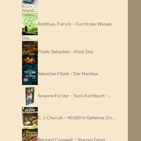
Island.…
Rothfuss, Patrick – Furcht des Weisen,
Die…
Fitzek, Sebastian – Kind, Das
Sebastian Fitzek – Der Nachbar
Susanne Förster – Susis Kochbuch –…
C. J. Cherryh – 40.000 in Gehenna. Ein…
Bernard Cornwell – Sharpes Feind