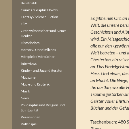
Belletristik
Comics / Graphic Novels
Fantasy / Science-Fiction
Es gibt einen Ort, an
Film
Welt, die unsere berüh
Grenzwissenschaft und Neues
Geschichten und Alb
Denken
wird. Ein Missgeschi
Historisches
alle nur den »gewöhn
Horror & Unheimliches
Welt betreten – und a
Hörspiele / Hörbücher
Chesterton, ein reise
Interviews
an. Das Findelgeistm
Kinder- und Jugendliteratur
Herz. Und etwas, das
Magazine
an Macht. Die Wege, d
Magie und Esoterik
ihn dorthin, wo alle
Musik
Träume gestorben sin
News
Geister voller Ehrfu
Philosophie und Religion und
Bücher und der Gefahr
Spiritualität
Rezensionen
Taschenbuch: 480 S
Rollenspiel
Piper