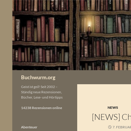
Zum
Inhalt
springen
Buchwurm.org
Geist ist geil! Seit 2002 –
Ständig neue Rezensionen,
Bücher, Lese- und Hörtipps
NEWS
14238 Rezensionen online
[NEWS] Chr
Abenteuer
7. FEBRUA