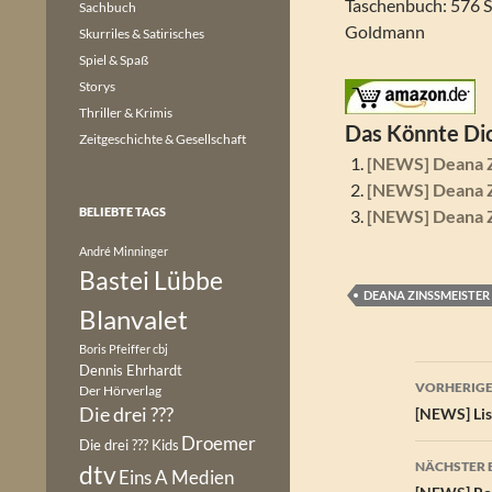
Taschenbuch: 576 S
Sachbuch
Goldmann
Skurriles & Satirisches
Spiel & Spaß
Storys
Thriller & Krimis
Das Könnte Dic
Zeitgeschichte & Gesellschaft
[NEWS] Deana Zi
[NEWS] Deana Z
BELIEBTE TAGS
[NEWS] Deana Z
André Minninger
Bastei Lübbe
DEANA ZINSSMEISTER
Blanvalet
Boris Pfeiffer
cbj
Dennis Ehrhardt
Beitr
VORHERIGE
Der Hörverlag
Die drei ???
[NEWS] Lisa
Droemer
Die drei ??? Kids
NÄCHSTER 
dtv
Eins A Medien