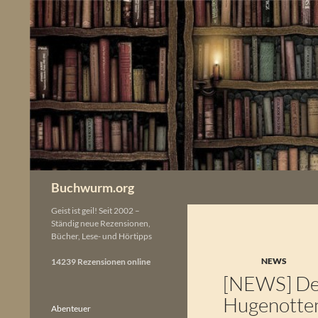
Zum
Inhalt
springen
Buchwurm.org
Geist ist geil! Seit 2002 –
Ständig neue Rezensionen,
Bücher, Lese- und Hörtipps
NEWS
14239 Rezensionen online
[NEWS] Dea
Hugenotte
Abenteuer