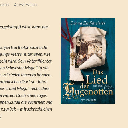
R 2017
UWE WEBEL
n gekämpft wird, kann nur
lutigen Bartholomäusnacht
unge Pierre miterleben, wie
cht wird. Sein Vater flüchtet
nen Schwester Magali in die
 in Frieden leben zu können,
katholischen Dorf an. Jahre
ierre und Magali nicht, dass
n waren. Doch eines Tages
einen Zufall die Wahrheit und
rt zurück – mit schrecklichen
)