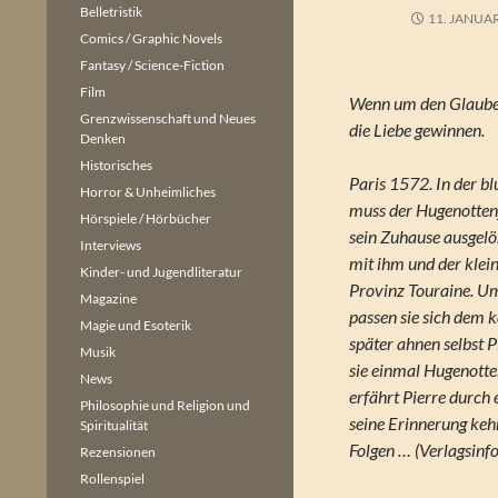
Belletristik
11. JANUA
Comics / Graphic Novels
Fantasy / Science-Fiction
Film
Wenn um den Glaube
Grenzwissenschaft und Neues
die Liebe gewinnen.
Denken
Historisches
Paris 1572. In der b
Horror & Unheimliches
muss der Hugenottenj
Hörspiele / Hörbücher
sein Zuhause ausgelös
Interviews
mit ihm und der klei
Kinder- und Jugendliteratur
Provinz Touraine. Um
Magazine
passen sie sich dem 
Magie und Esoterik
später ahnen selbst P
Musik
sie einmal Hugenotte
News
erfährt Pierre durch 
Philosophie und Religion und
seine Erinnerung keh
Spiritualität
Folgen … (Verlagsinfo
Rezensionen
Rollenspiel