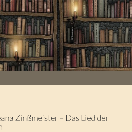
na Zinßmeister – Das Lied der
n