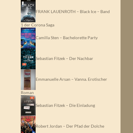
FRANK LAUENROTH – Black Ice – Band
1 der Corona Saga
Camilla Sten – Bachelorette Party
Sebastian Fitzek – Der Nachbar
Emmanuelle Arsan – Vanna. Erotischer
Roman
Sebastian Fitzek – Die Einladung
Robert Jordan – Der Pfad der Dolche