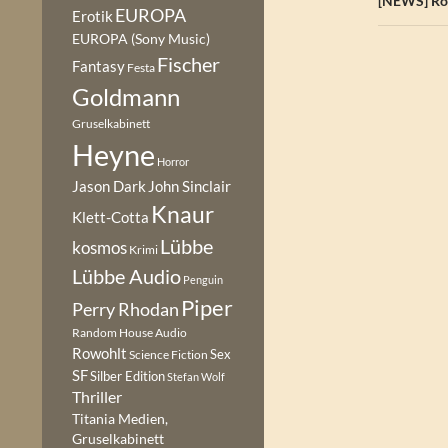
[NEWS] Rob
EUROPA
Erotik
EUROPA (Sony Music)
Fischer
Fantasy
Festa
Goldmann
Gruselkabinett
Heyne
Horror
Jason Dark
John Sinclair
Knaur
Klett-Cotta
Lübbe
kosmos
Krimi
Lübbe Audio
Penguin
Piper
Perry Rhodan
Random House Audio
Rowohlt
Sex
Science Fiction
SF
Silber Edition
Stefan Wolf
Thriller
Titania Medien,
Gruselkabinett