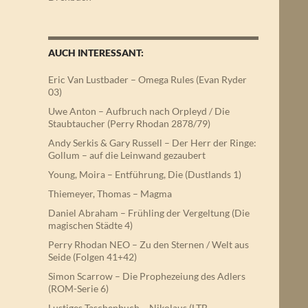
AUCH INTERESSANT:
Eric Van Lustbader – Omega Rules (Evan Ryder
03)
Uwe Anton – Aufbruch nach Orpleyd / Die
Staubtaucher (Perry Rhodan 2878/79)
Andy Serkis & Gary Russell – Der Herr der Ringe:
Gollum – auf die Leinwand gezaubert
Young, Moira – Entführung, Die (Dustlands 1)
Thiemeyer, Thomas – Magma
Daniel Abraham – Frühling der Vergeltung (Die
magischen Städte 4)
Perry Rhodan NEO – Zu den Sternen / Welt aus
Seide (Folgen 41+42)
Simon Scarrow – Die Prophezeiung des Adlers
(ROM-Serie 6)
Lustiges Taschenbuch – Nikolaus (LTB