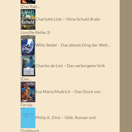
(Das Rad…
Charlotte Link – Ohne Schuld (Kate-
Linville-Reihe 3)
Willy Seidel – Das älteste Ding der Welt…
Charles de Lint – Das verborgene Volk
(Das…
Eva Maria Mudrich – Das Glück von
Ferida
Philip K. Dick – Ubik. Roman und
Drehbuch