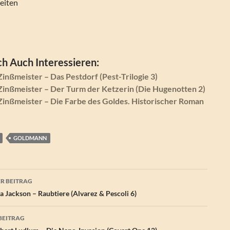
eiten
h Auch Interessieren:
nßmeister – Das Pestdorf (Pest-Trilogie 3)
inßmeister – Der Turm der Ketzerin (Die Hugenotten 2)
inßmeister – Die Farbe des Goldes. Historischer Roman
GOLDMANN
agsnavigation
R BEITRAG
 Jackson – Raubtiere (Alvarez & Pescoli 6)
BEITRAG