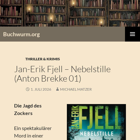
Zum
Inhalt
springen
Buchwurm.org
PRIMÄR
MENÜ
THRILLER & KRIMIS
Jan-Erik Fjell – Nebelstille
(Anton Brekke 01)
1. JULI 2026
MICHAEL MATZER
Die Jagd des
Zockers
Ein spektakulärer
Mord in einer