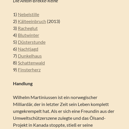
Die Anton-Brekke-Reihe
1)
Nebelstille
2)
Kälteeinbruch
(2013)
3)
Racheglut
4)
Blutwinter
5)
Düsterstunde
6)
Nachtjagd
7)
Dunkelhaus
8)
Schattenwald
9)
Finsterherz
Handlung
Wilhelm Martiniussen ist ein norwegischer
Milliardär, der in letzter Zeit sein Leben komplett
umgekrempelt hat. Als er sich eine Freundin aus der
Umweltschützerszene zulegte und das Ölsand-
Projekt in Kanada stoppte, stieß er seine