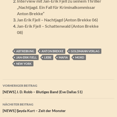
Interview mit Jan-Erik Fjell zu seinem Thriller
„Nachtjagd. Ein Fall für Kriminalkommissar
Anton Brekke“
Jan Erik Fjell – Nachtjagd (Anton Brekke 06)
Jan-Erik Fjell – Schattenwald (Anton Brekke
08)
ABTREIBUNG
ANTON BREKKE
GOLDMANN VERLAG
JAN-ERIK FJELL
LIEBE
MAFIA
MORD
NEW YORK
Beitragsnavigation
VORHERIGER BEITRAG
[NEWS] J. D. Robb – Blutiges Band (Eve Dallas 51)
NÄCHSTER BEITRAG
[NEWS] Şeyda Kurt – Zeit der Monster