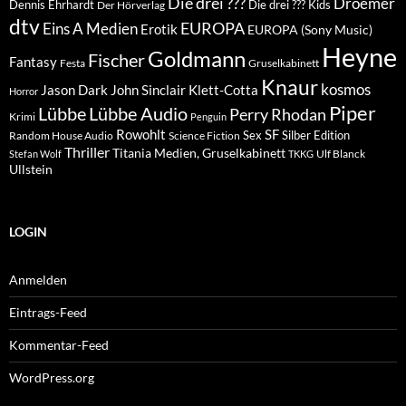
Die drei ???
Droemer
Dennis Ehrhardt
Die drei ??? Kids
Der Hörverlag
dtv
EUROPA
Eins A Medien
Erotik
EUROPA (Sony Music)
Heyne
Goldmann
Fischer
Fantasy
Festa
Gruselkabinett
Knaur
kosmos
Klett-Cotta
Jason Dark
John Sinclair
Horror
Piper
Lübbe Audio
Lübbe
Perry Rhodan
Krimi
Penguin
Rowohlt
SF
Sex
Silber Edition
Random House Audio
Science Fiction
Thriller
Titania Medien, Gruselkabinett
Ulf Blanck
Stefan Wolf
TKKG
Ullstein
LOGIN
Anmelden
Eintrags-Feed
Kommentar-Feed
WordPress.org