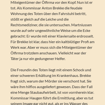
Miteigentümer der Ölfirma vor den Kopf. Nun ist er
tot. Als Kommissar Anton Brekke die feudale
Wohnung des Toten über den Fahrstuhl betritt,
stößt er gleich auf die Leiche und die
Rechtsmediziner, die sie untersuchen. Martniussen
wurde auf sehr ungewöhnliche Weise um die Ecke
gebracht: Er wurde mit einer Klaviersaite erdrosselt.
Für Brekke ist klar, dass hier ein kaltblütiger Profi am
Werk war. Aber er muss sich die Miteigentümer der
Ölfirma trotzdem anschauen. Vielleicht war der
Täter ja nur ein gedungener Helfer.
Die Freundin des Toten liegt mit einem Schock und
einer schweren Erkältung im Krankenhaus. Brekke
fragt sich, warum der Mörder sie verschont hat. Sie
wäre ihm hilflos ausgeliefert gewesen. Dass der Fall
eine Menge Staubaufwirbelt, ist von vornherein klar.
Kommissar Haugen führt die Ermittlung, aber es tut
seinem Image gar nicht gut, als er ins Wasser des