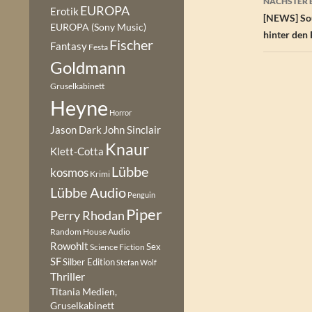
NÄCHSTER 
EUROPA
Erotik
[NEWS] Sou
EUROPA (Sony Music)
hinter den
Fischer
Fantasy
Festa
Goldmann
Gruselkabinett
Heyne
Horror
Jason Dark
John Sinclair
Knaur
Klett-Cotta
Lübbe
kosmos
Krimi
Lübbe Audio
Penguin
Piper
Perry Rhodan
Random House Audio
Rowohlt
Sex
Science Fiction
SF
Silber Edition
Stefan Wolf
Thriller
Titania Medien,
Gruselkabinett