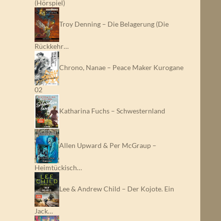
(Hörspiel)
Troy Denning – Die Belagerung (Die
Rückkehr…
Chrono, Nanae – Peace Maker Kurogane
02
Katharina Fuchs – Schwesternland
Allen Upward & Per McGraup –
Heimtückisch…
Lee & Andrew Child – Der Kojote. Ein
Jack…