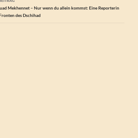
BEITRAG
ad Mekhennet – Nur wenn du allein kommst: Eine Reporterin
 Fronten des Dschihad