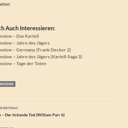
eiten
h Auch Interessieren:
slow – Das Kartell
slow – Jahre des Jägers
slow – Germany (Frank Decker 2)
low – Jahre des Jägers (Kartell-Saga 3)
slow – Tage der Toten
DROEMER
agsnavigation
R BEITRAG
 – Der tickende Tod (William Parr 6)