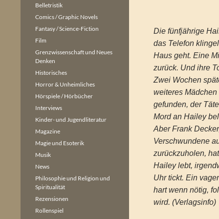
Belletristik
Comics / Graphic Novels
Fantasy / Science-Fiction
Die fünfjährige Hai
Film
das Telefon klingel
Grenzwissenschaft und Neues
Haus geht. Eine M
Denken
zurück. Und ihre T
Historisches
Zwei Wochen späte
Horror & Unheimliches
weiteres Mädchen 
Hörspiele / Hörbücher
gefunden, der Täte
Interviews
Mord an Hailey bel
Kinder- und Jugendliteratur
Aber Frank Decker,
Magazine
Verschwundene au
Magie und Esoterik
zurückzuholen, hat
Musik
Hailey lebt, irgen
News
Uhr tickt. Ein vag
Philosophie und Religion und
Spiritualität
hart wenn nötig, fol
Rezensionen
wird. (Verlagsinfo)
Rollenspiel