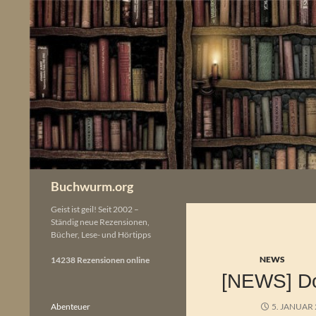
Zum
Inhalt
springen
Buchwurm.org
Geist ist geil! Seit 2002 –
Ständig neue Rezensionen,
Bücher, Lese- und Hörtipps
NEWS
14238 Rezensionen online
[NEWS] Do
Abenteuer
5. JANUAR