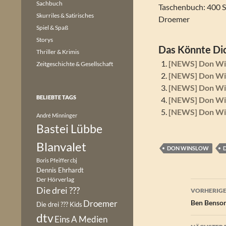
Sachbuch
Taschenbuch: 400 S
Skurriles & Satirisches
Droemer
Spiel & Spaß
Storys
Das Könnte Dic
Thriller & Krimis
[NEWS] Don Win
Zeitgeschichte & Gesellschaft
[NEWS] Don Win
[NEWS] Don Win
BELIEBTE TAGS
[NEWS] Don Wins
[NEWS] Don Win
André Minninger
Bastei Lübbe
Blanvalet
DON WINSLOW
Boris Pfeiffer
cbj
Dennis Ehrhardt
Der Hörverlag
Beitr
Die drei ???
VORHERIGE
Droemer
Ben Benson
Die drei ??? Kids
dtv
Eins A Medien