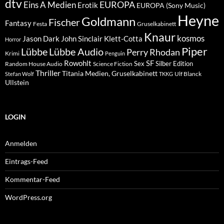
dtv
EUROPA
Eins A Medien
Erotik
EUROPA (Sony Music)
Heyne
Goldmann
Fischer
Fantasy
Festa
Gruselkabinett
Knaur
kosmos
Klett-Cotta
Jason Dark
John Sinclair
Horror
Piper
Lübbe Audio
Lübbe
Perry Rhodan
Krimi
Penguin
Rowohlt
SF
Sex
Silber Edition
Random House Audio
Science Fiction
Thriller
Titania Medien, Gruselkabinett
Ulf Blanck
Stefan Wolf
TKKG
Ullstein
LOGIN
Anmelden
Eintrags-Feed
Kommentar-Feed
WordPress.org