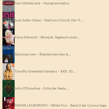
Tom Hillenbrand – Hologrammatica
Jussi Adler-Olsen – Natrium Chlorid. Der 9.…
Fiona Albrecht – Blowjob. Tagebuch einer…
Stanislaw Lem – Robotermärchen &…
Timothy Greenfield-Sanders – XXX: 30…
John O’Donohue – Echo der Seele.…
FRANK LAUENROTH – White Fire – Band 2 der Corona Saga