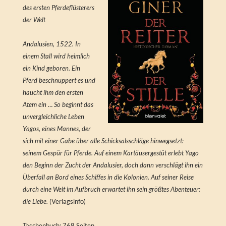
des ersten Pferdeflüsterers
der Welt
Andalusien, 1522. In
einem Stall wird heimlich
ein Kind geboren. Ein
Pferd beschnuppert es und
haucht ihm den ersten
Atem ein … So beginnt das
unvergleichliche Leben
Yagos, eines Mannes, der
sich mit einer Gabe über alle Schicksalsschläge hinwegsetzt:
seinem Gespür für Pferde. Auf einem Kartäusergestüt erlebt Yago
den Beginn der Zucht der Andalusier, doch dann verschlägt ihn ein
Überfall an Bord eines Schiffes in die Kolonien. Auf seiner Reise
durch eine Welt im Aufbruch erwartet ihn sein größtes Abenteuer:
die Liebe.
(Verlagsinfo)
Taschenbuch: 768 Seiten