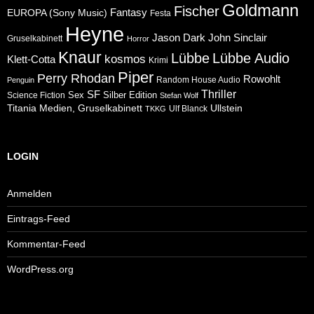
Goldmann
Fischer
Fantasy
EUROPA (Sony Music)
Festa
Heyne
Jason Dark
John Sinclair
Gruselkabinett
Horror
Knaur
Lübbe
Lübbe Audio
kosmos
Klett-Cotta
Krimi
Piper
Perry Rhodan
Rowohlt
Random House Audio
Penguin
Thriller
SF
Sex
Silber Edition
Science Fiction
Stefan Wolf
Ullstein
Titania Medien, Gruselkabinett
Ulf Blanck
TKKG
LOGIN
Anmelden
Eintrags-Feed
Kommentar-Feed
WordPress.org