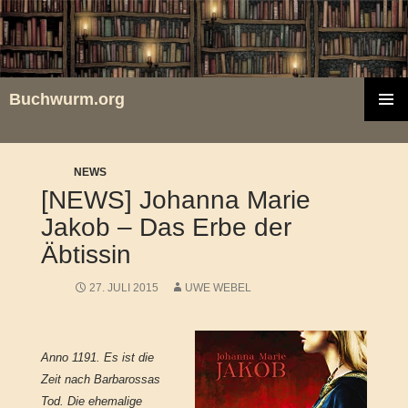
Zum
Inhalt
springen
Buchwurm.org
PRIMÄR
MENÜ
NEWS
[NEWS] Johanna Marie
Jakob – Das Erbe der
Äbtissin
27. JULI 2015
UWE WEBEL
Anno 1191. Es ist die
Zeit nach Barbarossas
Tod. Die ehemalige