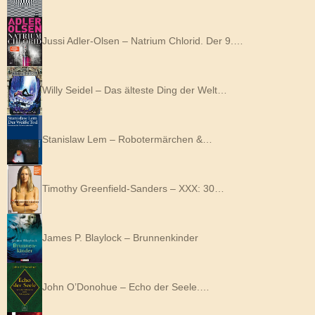
Jussi Adler-Olsen – Natrium Chlorid. Der 9.…
Willy Seidel – Das älteste Ding der Welt…
Stanislaw Lem – Robotermärchen &…
Timothy Greenfield-Sanders – XXX: 30…
James P. Blaylock – Brunnenkinder
John O’Donohue – Echo der Seele.…