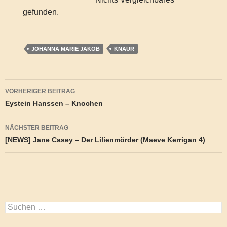
gefunden.
JOHANNA MARIE JAKOB
KNAUR
Beitragsnavigation
VORHERIGER BEITRAG
Eystein Hanssen – Knochen
NÄCHSTER BEITRAG
[NEWS] Jane Casey – Der Lilienmörder (Maeve Kerrigan 4)
Suchen
nach: