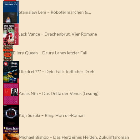
Stanislaw Lem – Robotermärchen &…
Jack Vance – Drachenbrut. Vier Romane
Ellery Queen – Drury Lanes letzter Fall
Die drei ??? – Dein Fall: Tödlicher Dreh
Anaïs Nin – Das Delta der Venus (Lesung)
Kôji Suzuki – Ring. Horror-Roman
Michael Bishop – Das Herz eines Helden. Zukunftsroman