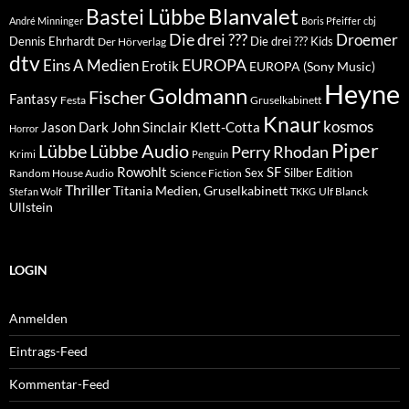
Blanvalet
Bastei Lübbe
André Minninger
Boris Pfeiffer
cbj
Die drei ???
Droemer
Dennis Ehrhardt
Die drei ??? Kids
Der Hörverlag
dtv
EUROPA
Eins A Medien
Erotik
EUROPA (Sony Music)
Heyne
Goldmann
Fischer
Fantasy
Festa
Gruselkabinett
Knaur
kosmos
Klett-Cotta
Jason Dark
John Sinclair
Horror
Piper
Lübbe Audio
Lübbe
Perry Rhodan
Krimi
Penguin
Rowohlt
SF
Sex
Silber Edition
Random House Audio
Science Fiction
Thriller
Titania Medien, Gruselkabinett
Ulf Blanck
Stefan Wolf
TKKG
Ullstein
LOGIN
Anmelden
Eintrags-Feed
Kommentar-Feed