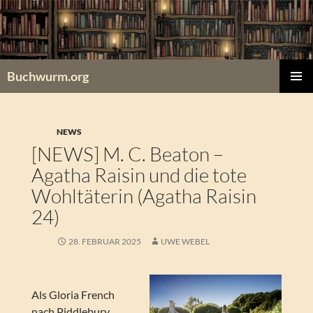
Zum
Inhalt
springen
Buchwurm.org
PRIMÄR
MENÜ
NEWS
[NEWS] M. C. Beaton –
Agatha Raisin und die tote
Wohltäterin (Agatha Raisin
24)
28. FEBRUAR 2025
UWE WEBEL
Als Gloria French
nach Piddlebury