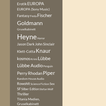
EUROPA
Erotik
EUROPA (Sony Music)
Fischer
Fantasy
Festa
Goldmann
Gruselkabinett
Heyne
Horror
Jason Dark
John Sinclair
Knaur
Klett-Cotta
Lübbe
kosmos
Krimi
Lübbe Audio
Penguin
Piper
Perry Rhodan
Random House Audio
Rowohlt
Sex
Science Fiction
SF
Silber Edition
Stefan Wolf
Thriller
Titania Medien,
Gruselkabinett