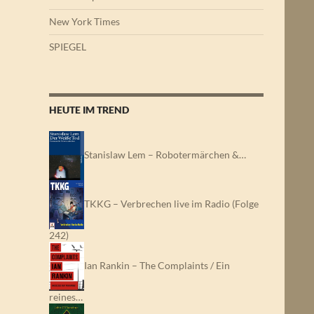
New York Times
SPIEGEL
HEUTE IM TREND
Stanislaw Lem – Robotermärchen &…
TKKG – Verbrechen live im Radio (Folge
242)
Ian Rankin – The Complaints / Ein
reines…