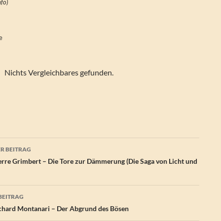
nfo)
fe
Nichts Vergleichbares gefunden.
agsnavigation
R BEITRAG
rre Grimbert – Die Tore zur Dämmerung (Die Saga von Licht und
BEITRAG
hard Montanari – Der Abgrund des Bösen