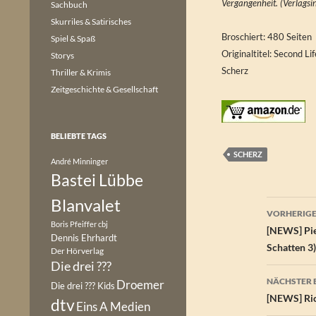
Vergangenheit. (Verlagsi
Sachbuch
Skurriles & Satirisches
Broschiert: 480 Seiten
Spiel & Spaß
Originaltitel: Second Li
Storys
Scherz
Thriller & Krimis
Zeitgeschichte & Gesellschaft
BELIEBTE TAGS
SCHERZ
André Minninger
Bastei Lübbe
Blanvalet
Beitr
VORHERIGE
Boris Pfeiffer
cbj
[NEWS] Pie
Dennis Ehrhardt
Schatten 3)
Der Hörverlag
Die drei ???
NÄCHSTER 
Droemer
Die drei ??? Kids
[NEWS] Ric
dtv
Eins A Medien