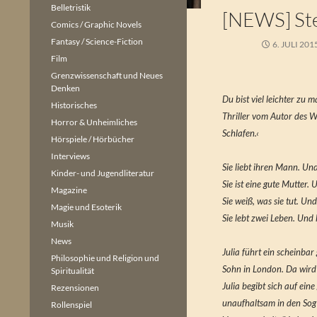
Belletristik
[NEWS] Stev
Comics / Graphic Novels
Fantasy / Science-Fiction
6. JULI 201
Film
Grenzwissenschaft und Neues
Denken
Du bist viel leichter zu 
Historisches
Thriller vom Autor des We
Horror & Unheimliches
Schlafen.‹
Hörspiele / Hörbücher
Interviews
Sie liebt ihren Mann. Un
Kinder- und Jugendliteratur
Sie ist eine gute Mutter.
Magazine
Sie weiß, was sie tut. Un
Magie und Esoterik
Sie lebt zwei Leben. Und 
Musik
News
Julia führt ein scheinba
Philosophie und Religion und
Sohn in London. Da wird 
Spiritualität
Julia begibt sich auf ein
Rezensionen
unaufhaltsam in den Sog
Rollenspiel