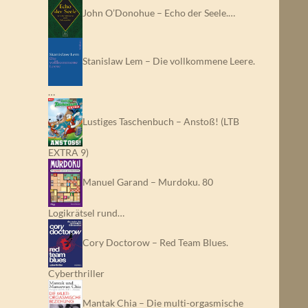
John O’Donohue – Echo der Seele.…
Stanislaw Lem – Die vollkommene Leere.
…
Lustiges Taschenbuch – Anstoß! (LTB
EXTRA 9)
Manuel Garand – Murdoku. 80
Logikrätsel rund…
Cory Doctorow – Red Team Blues.
Cyberthriller
Mantak Chia – Die multi-orgasmische