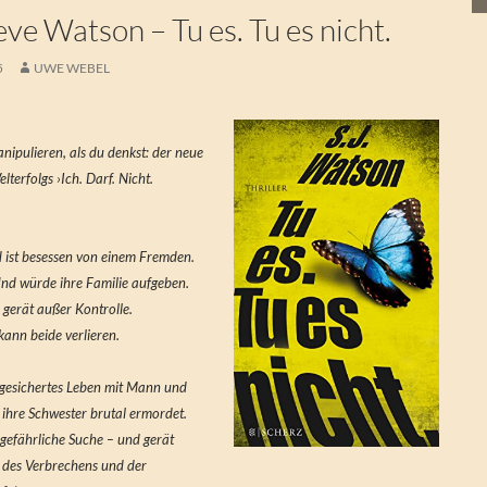
e Watson – Tu es. Tu es nicht.
5
UWE WEBEL
manipulieren, als du denkst: der neue
lterfolgs ›Ich. Darf. Nicht.
d ist besessen von einem Fremden.
 Und würde ihre Familie aufgeben.
d gerät außer Kontrolle.
kann beide verlieren.
r gesichertes Leben mit Mann und
ihre Schwester brutal ermordet.
e gefährliche Suche – und gerät
 des Verbrechens und der