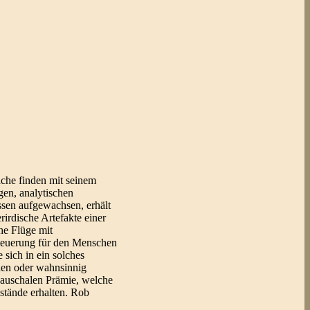
che finden mit seinem
gen, analytischen
ssen aufgewachsen, erhält
irdische Artefakte einer
he Flüge mit
Steuerung für den Menschen
sich in ein solches
ehen oder wahnsinnig
pauschalen Prämie, welche
stände erhalten. Rob