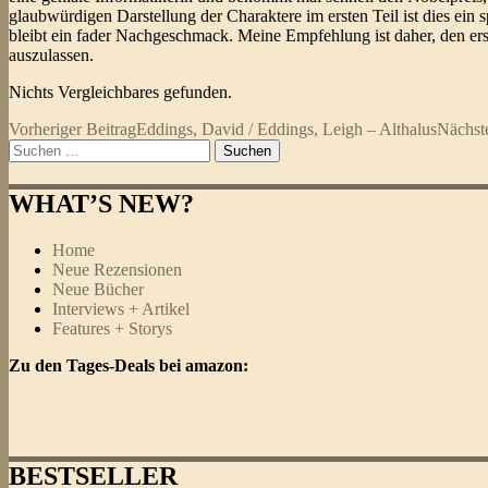
glaubwürdigen Darstellung der Charaktere im ersten Teil ist dies ein
bleibt ein fader Nachgeschmack. Meine Empfehlung ist daher, den ers
auszulassen.
Nichts Vergleichbares gefunden.
Beitragsnavigation
Vorheriger Beitrag
Eddings, David / Eddings, Leigh – Althalus
Nächste
Suchen
nach:
WHAT’S NEW?
Home
Neue Rezensionen
Neue Bücher
Interviews + Artikel
Features + Storys
Zu den Tages-Deals bei amazon:
BESTSELLER