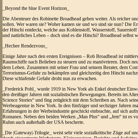
_Beyond the blue Event Horizon_
Die Abenteuer des Robinette Broadhead gehen weiter. Als reicher und 
sollen. Wer waren sie? Woher kamen sie und wo sind sie nun? Die Er
der Hitschi entdeckt, welche aus Kohlenstoff, Wasserstoff, Sauerstof
und natürliches Leben – doch sind es die Hitschi? Broadhead selbst 
_Hechee Rendezvous_
Einige Jahre nach den ersten Ereignissen – Rob Broadhead ist mittlerwe
Raumschiffe nach Belieben zu steuern und zu manövrieren. Doch neue
dem Leben. Zusammen mit seiner Frau und seinem Berater, dem Comput
Terrorismus-Gefahr zu bekämpfen und gleichzeitig den Hitschi nachzuf
Diese schlafende Gefahr droht nun zu erwachen.
_Frederick Pohl_ wurde 1919 in New York als Enkel deutscher Einwa
den dreißiger Jahren mit sozialistischen Bewegungen. Bereits im Al
Science Stories“ und fing zeitgleich mit dem Schreiben an. Nach seine
Werbeagentur in New York. In den fünfziger und sechziger Jahren mac
Erfahrungen in der Werbeindustrie geschickt einbrachte, auf sich auf
Romanen. Neben den beiden Werken „Man Plus“ und „Jem“ ist es vor a
Ruhm auch außerhalb der USA bescherte.
_Die |Gateway|-Trilogie_ weist sehr viele sozialkritische Züge auf 