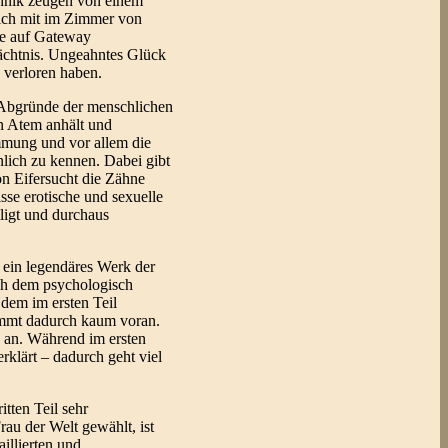
chnik zeugen von einem
mlich mit im Zimmer von
pe auf Gateway
ächtnis. Ungeahntes Glück
 verloren haben.
ie Abgründe der menschlichen
en Atem anhält und
immung und vor allem die
nlich zu kennen. Dabei gibt
on Eifersucht die Zähne
sse erotische und sexuelle
ligt und durchaus
 ein legendäres Werk der
ach dem psychologisch
 dem im ersten Teil
kommt dadurch kaum voran.
h an. Während im ersten
klärt – dadurch geht viel
tten Teil sehr
rau der Welt gewählt, ist
illierten und