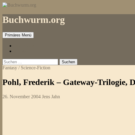
Zum
Inhalt
springen
Buchwurm.org
Primäres Menü
Impressum
Kontakt
Suchen
nach:
Fantasy / Science-Fiction
Pohl, Frederik – Gateway-Trilogie, D
26. November 2004
Jens Jahn