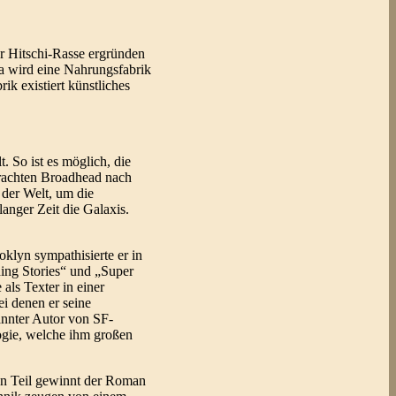
er Hitschi-Rasse ergründen
a wird eine Nahrungsfabrik
ik existiert künstliches
. So ist es möglich, die
trachten Broadhead nach
der Welt, um die
anger Zeit die Galaxis.
klyn sympathisierte er in
ing Stories“ und „Super
als Texter in einer
i denen er seine
kannter Autor von SF-
ogie, welche ihm großen
ten Teil gewinnt der Roman