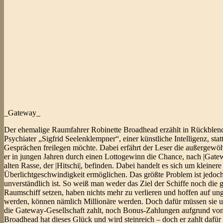
_Gateway_
Der ehemalige Raumfahrer Robinette Broadhead erzählt in Rückblend
Psychiater „Sigfrid Seelenklempner“, einer künstliche Intelligenz, st
Gesprächen freilegen möchte. Dabei erfährt der Leser die außergewö
er in jungen Jahren durch einen Lottogewinn die Chance, nach |Gatewa
alten Rasse, der |Hitschi|, befinden. Dabei handelt es sich um klei
Überlichtgeschwindigkeit ermöglichen. Das größte Problem ist jedoc
unverständlich ist. So weiß man weder das Ziel der Schiffe noch die 
Raumschiff setzen, haben nichts mehr zu verlieren und hoffen auf u
werden, können nämlich Millionäre werden. Doch dafür müssen sie un
die Gateway-Gesellschaft zahlt, noch Bonus-Zahlungen aufgrund von
Broadhead hat dieses Glück und wird steinreich – doch er zahlt dafür 