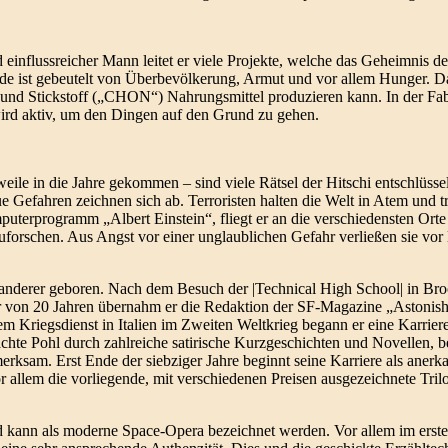
einflussreicher Mann leitet er viele Projekte, welche das Geheimnis d
de ist gebeutelt von Überbevölkerung, Armut und vor allem Hunger. D
f und Stickstoff („CHON“) Nahrungsmittel produzieren kann. In der Fabr
wird aktiv, um den Dingen auf den Grund zu gehen.
ile in die Jahre gekommen – sind viele Rätsel der Hitschi entschlüsselt
 Gefahren zeichnen sich ab. Terroristen halten die Welt in Atem und 
erprogramm „Albert Einstein“, fliegt er an die verschiedensten Orte 
orschen. Aus Angst vor einer unglaublichen Gefahr verließen sie vor l
nderer geboren. Nach dem Besuch der |Technical High School| in Broo
ter von 20 Jahren übernahm er die Redaktion der SF-Magazine „Astonish
m Kriegsdienst in Italien im Zweiten Weltkrieg begann er eine Karriere 
hte Pohl durch zahlreiche satirische Kurzgeschichten und Novellen, be
merksam. Erst Ende der siebziger Jahre beginnt seine Karriere als aner
llem die vorliegende, mit verschiedenen Preisen ausgezeichnete Tril
und kann als moderne Space-Opera bezeichnet werden. Vor allem im ers