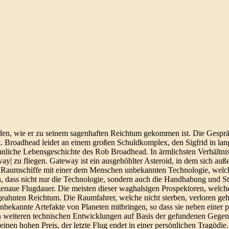
en, wie er zu seinem sagenhaften Reichtum gekommen ist. Die Gesprä
att. Broadhead leidet an einem großen Schuldkomplex, den Sigfrid in lan
hnliche Lebensgeschichte des Rob Broadhead. In ärmlichsten Verhältni
y| zu fliegen. Gateway ist ein ausgehöhlter Asteroid, in dem sich außer
nere Raumschiffe mit einer dem Menschen unbekannten Technologie, welc
h, dass nicht nur die Technologie, sondern auch die Handhabung und 
genaue Flugdauer. Die meisten dieser waghalsigen Prospektoren, welche 
ngeahnten Reichtum. Die Raumfahrer, welche nicht sterben, verloren g
bekannte Artefakte von Planeten mitbringen, so dass sie neben einer 
 weiteren technischen Entwicklungen auf Basis der gefundenen Gegen
einen hohen Preis, der letzte Flug endet in einer persönlichen Tragödie.