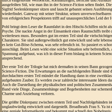
durch eingestreute Werbetexte, Kleinanzeigen, Berichte und Aufsätze
ausgefeilten Stil, wie man ihn in der Science-Fiction selten findet. 
Sigfrid Seelenklempner sitzen und lauscht gebannt seinen Ausführung
wiederfindet. Gateway mit seiner Struktur, seinen unverwechselbar
von erfolgreichen Prospektoren trifft auf unaussprechliches Leid der
Pohl bringt dem Leser die Raumfahrt in den Hitschi-Schiffen nicht al
Psyche. Die nackte Angst in der Einsamkeit eines Raumschiffs treib
weiterlesen muss. Besonders gut im ersten Teil sind die vielschichti
Charaktere. Sie sind außergewöhnlich gut entwickelt und sehr lebens
es kein Gut-Böse-Schema, was sehr erfreulich ist. So passiert es sch
ausschlägt. Beim Lesen wirkt eine solche Situation sehr befremdlich, 
Spannung aufgebaut, was ich in dieser Form bislang in keinem Scienc
ansprechend.
Der erste Teil der Trilogie hat mich dermaßen in seinen Bann gezoge
Science-Fiction. Die Erwartungen an die nachfolgenden Bände sind d
durchdachten ersten Teil mündet die Handlung dann in eine zweitklas
aufgebauten Zauber. Es werden zwar zahlreiche interessante Ideen d
Auch die Darstellung der physikalischen und politischen Zusammenhän
Band viele Dinge, Zusammenhänge und Begebenheiten nur schemenhaft 
Charme und Anziehung verloren.
Die größte Diskrepanz zwischen erstem Teil und Nachfolgebänden ist 
unglaubwürdig entwickelt und dargestellt. Broadheads Frau S. Ya ist e
eine geniale Informatikerin und bekommt mal schnell den Nobelpreis,