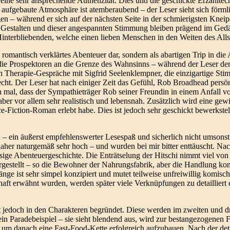
 eine sehr ansprechende Authenzität. Dies und die geschickte Erzählte
Die aufgebaute Atmosphäre ist atemberaubend – der Leser sieht sich för
en – während er sich auf der nächsten Seite in der schmierigsten Knei
en Gestalten und dieser angespannten Stimmung bleiben prägend im Ged
 Hinterbliebenden, welche einen lieben Menschen in den Weiten des Alls
s romantisch verklärtes Abenteuer dar, sondern als abartigen Trip in d
t die Prospektoren an die Grenze des Wahnsinns – während der Leser d
gen Therapie-Gespräche mit Sigfrid Seelenklempner, die einzigartige St
echt. Der Leser hat nach einiger Zeit das Gefühl, Rob Broadhead persö
on mal, dass der Sympathieträger Rob seiner Freundin in einem Anfall v
aber vor allem sehr realistisch und lebensnah. Zusätzlich wird eine gewi
e-Fiction-Roman erlebt habe. Dies ist jedoch sehr geschickt bewerkstel
n – ein äußerst empfehlenswerter Lesespaß und sicherlich nicht umsonst
aher naturgemäß sehr hoch – und wurden bei mir bitter enttäuscht. N
sige Abenteuergeschichte. Die Enträtselung der Hitschi nimmt viel von
argestellt – so die Bewohner der Nahrungsfabrik, aber die Handlung 
ge ist sehr simpel konzipiert und mutet teilweise unfreiwillig komisc
erwähnt wurden, werden später viele Verknüpfungen zu detailliert er
jedoch in den Charakteren begründet. Diese werden im zweiten und dri
in Paradebeispiel – sie sieht blendend aus, wird zur bestangezogenen F
 um danach eine Fast-Food-Kette erfolgreich aufzubauen. Nach der deta