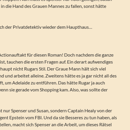
 in die Hand des Grauen Mannes zu fallen, sonst hätte
sich der Privatdetektiv wieder dem Haupthaus…
ctionauftakt für diesen Roman! Doch nachdem die ganze
st, tauchen die ersten Fragen auf. Ein derart aufwendiges
haupt nicht Rugars Stil. Der Graue Mann hält sich viel
d und arbeitet alleine. Zweitens hätte es ja gar nicht all des
t, um Adelaide zu entführen. Das hätte Rugar ja auch
enn sie gerade vom Shopping kam. Also, was sollte der
ht nur Spenser und Susan, sondern Captain Healy von der
gent Epstein vom FBI. Und da sie Besseres zu tun haben, als
llen, macht sich Spenser an die Arbeit, um dieses Rätsel