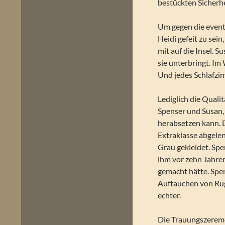
bestückten Sicherhe
Um gegen die event
Heidi gefeit zu sei
mit auf die Insel. S
sie unterbringt. Im
Und jedes Schlafzim
Lediglich die Quali
Spenser und Susan, 
herabsetzen kann. 
Extraklasse abgele
Grau gekleidet. Sp
ihm vor zehn Jahren
gemacht hätte. Spen
Auftauchen von Rugar
echter.
Die Trauungszeremo