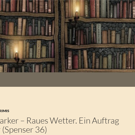
RIMIS
arker – Raues Wetter. Ein Auftrag
 (Spenser 36)