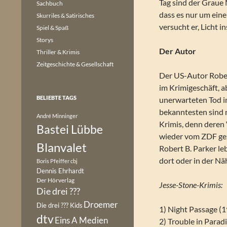
Tag sind der Graue
Sachbuch
dass es nur um ei
Skurriles & Satirisches
versucht er, Licht 
Spiel & Spaß
Storys
Der Autor
Thriller & Krimis
Zeitgeschichte & Gesellschaft
Der US-Autor Rober
im Krimigeschäft, a
BELIEBTE TAGS
unerwarteten Tod i
bekanntesten sind 
André Minninger
Krimis, denn deren 
Bastei Lübbe
wieder vom ZDF gez
Blanvalet
Robert B. Parker le
dort oder in der Näh
Boris Pfeiffer
cbj
Dennis Ehrhardt
Der Hörverlag
Jesse-Stone-Krimis:
Die drei ???
Droemer
Die drei ??? Kids
1) Night Passage (
dtv
Eins A Medien
2) Trouble in Parad