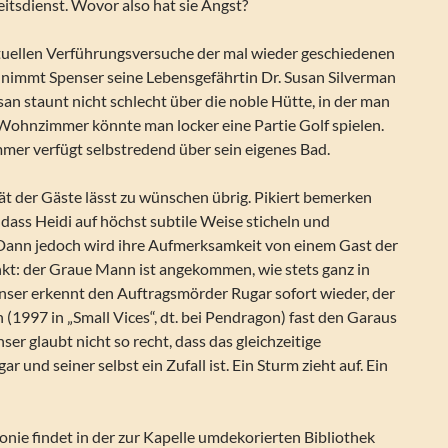
itsdienst. Wovor also hat sie Angst?
uellen Verführungsversuche der mal wieder geschiedenen
n, nimmt Spenser seine Lebensgefährtin Dr. Susan Silverman
usan staunt nicht schlecht über die noble Hütte, in der man
 Wohnzimmer könnte man locker eine Partie Golf spielen.
mer verfügt selbstredend über sein eigenes Bad.
tät der Gäste lässt zu wünschen übrig. Pikiert bemerken
dass Heidi auf höchst subtile Weise sticheln und
Dann jedoch wird ihre Aufmerksamkeit von einem Gast der
nkt: der Graue Mann ist angekommen, wie stets ganz in
enser erkennt den Auftragsmörder Rugar sofort wieder, der
 (1997 in „Small Vices“, dt. bei Pendragon) fast den Garaus
ser glaubt nicht so recht, dass das gleichzeitige
 und seiner selbst ein Zufall ist. Ein Sturm zieht auf. Ein
nie findet in der zur Kapelle umdekorierten Bibliothek