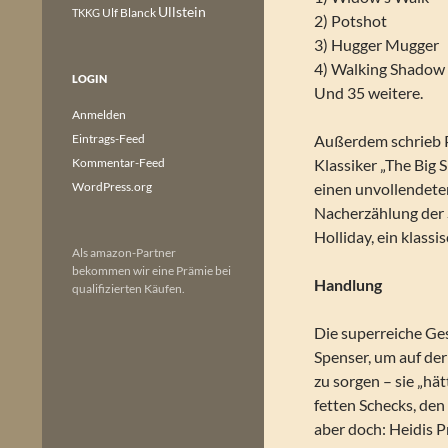
Ullstein
Ulf Blanck
TKKG
2) Potshot
3) Hugger Mugger
4) Walking Shadow
LOGIN
Und 35 weitere.
Anmelden
Eintrags-Feed
Außerdem schrieb P
Kommentar-Feed
Klassiker „The Big 
WordPress.org
einen unvollendete
Nacherzählung der 
Holliday, ein klass
Als amazon-Partner
bekommen wir eine Prämie bei
Handlung
qualifizierten Käufen.
Die superreiche Ge
Spenser, um auf der
zu sorgen – sie „hä
fetten Schecks, den 
aber doch: Heidis P