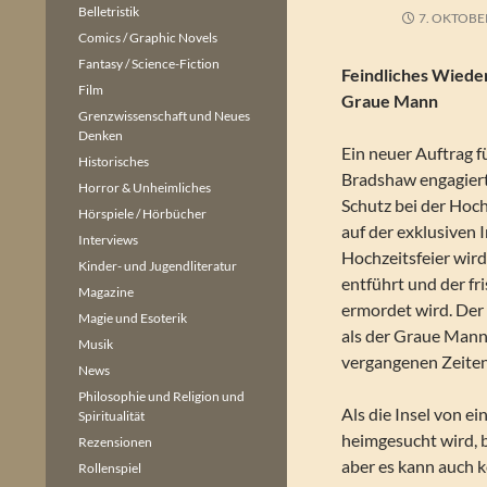
Belletristik
7. OKTOBE
Comics / Graphic Novels
Fantasy / Science-Fiction
Feindliches Wiede
Film
Graue Mann
Grenzwissenschaft und Neues
Denken
Ein neuer Auftrag f
Historisches
Bradshaw engagiert
Horror & Unheimliches
Schutz bei der Hoch
Hörspiele / Hörbücher
auf der exklusiven 
Interviews
Hochzeitsfeier wird
Kinder- und Jugendliteratur
entführt und der f
Magazine
ermordet wird. Der
Magie und Esoterik
als der Graue Mann
Musik
vergangenen Zeiten
News
Philosophie und Religion und
Als die Insel von e
Spiritualität
heimgesucht wird, br
Rezensionen
aber es kann auch 
Rollenspiel