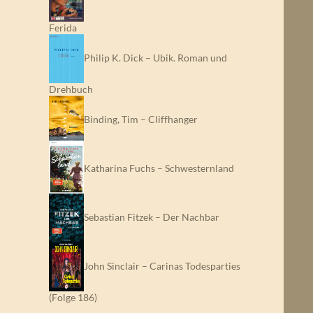
Ferida
Philip K. Dick – Ubik. Roman und
Drehbuch
Binding, Tim – Cliffhanger
Katharina Fuchs – Schwesternland
Sebastian Fitzek – Der Nachbar
John Sinclair – Carinas Todesparties
(Folge 186)