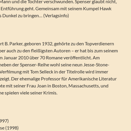
 Mann und die Tochter verschwunden. Spenser glaubt nicht,
ne Entführung geht. Gemeinsam mit seinem Kumpel Hawk
ins Dunkel zu bringen… (Verlagsinfo)
t B. Parker, geboren 1932, gehörte zu den Topverdienern
ber auch zu den fleißigsten Autoren – er hat bis zum seinem
m Januar 2010 über 70 Romane veröffentlicht. Am
neben der Spenser-Reihe wohl seine neun Jesse-Stone-
Verfilmung mit Tom Selleck in der Titelrolle wird immer
eigt. Der ehemalige Professor für Amerikanische Literatur
bte mit seiner Frau Joan in Boston, Massachusetts, und
e spielen viele seiner Krimis.
1997)
ise (1998)