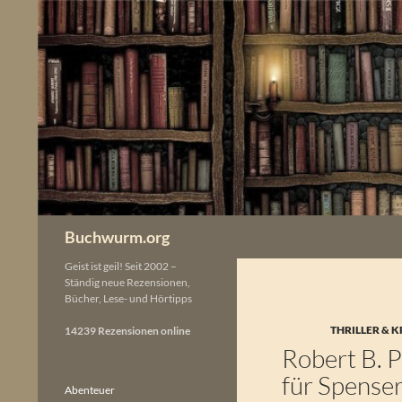
Zum
Inhalt
springen
Buchwurm.org
Geist ist geil! Seit 2002 –
Ständig neue Rezensionen,
Bücher, Lese- und Hörtipps
THRILLER & K
14239 Rezensionen online
Robert B. P
für Spenser
Abenteuer