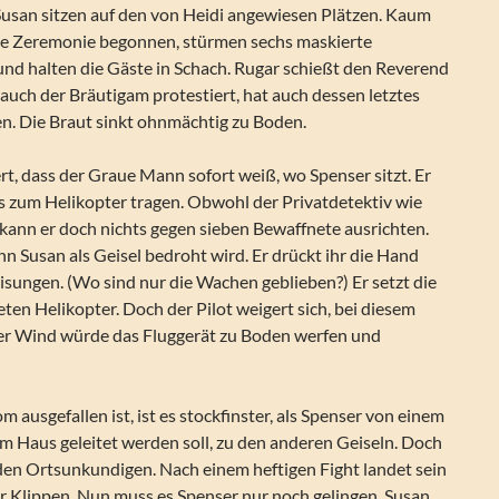
 Susan sitzen auf den von Heidi angewiesen Plätzen. Kaum
ie Zeremonie begonnen, stürmen sechs maskierte
und halten die Gäste in Schach. Rugar schießt den Reverend
 auch der Bräutigam protestiert, hat auch dessen letztes
en. Die Braut sinkt ohnmächtig zu Boden.
t, dass der Graue Mann sofort weiß, wo Spenser sitzt. Er
us zum Helikopter tragen. Obwohl der Privatdetektiv wie
, kann er doch nichts gegen sieben Bewaffnete ausrichten.
nn Susan als Geisel bedroht wird. Er drückt ihr die Hand
sungen. (Wo sind nur die Wachen geblieben?) Er setzt die
eten Helikopter. Doch der Pilot weigert sich, bei diesem
Der Wind würde das Fluggerät zu Boden werfen und
 ausgefallen ist, ist es stockfinster, als Spenser von einem
m Haus geleitet werden soll, zu den anderen Geiseln. Doch
 den Ortsunkundigen. Nach einem heftigen Fight landet sein
 Klippen. Nun muss es Spenser nur noch gelingen, Susan