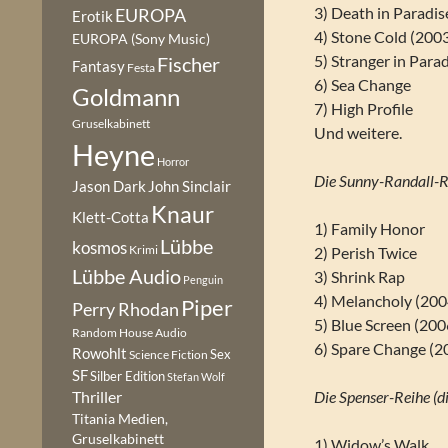
3) Death in Paradis
EUROPA
Erotik
4) Stone Cold (200
EUROPA (Sony Music)
5) Stranger in Para
Fischer
Fantasy
Festa
6) Sea Change
Goldmann
7) High Profile
Gruselkabinett
Und weitere.
Heyne
Horror
Die Sunny-Randall-R
Jason Dark
John Sinclair
Knaur
Klett-Cotta
1) Family Honor
Lübbe
kosmos
Krimi
2) Perish Twice
Lübbe Audio
3) Shrink Rap
Penguin
4) Melancholy (200
Piper
Perry Rhodan
5) Blue Screen (200
Random House Audio
6) Spare Change (2
Rowohlt
Sex
Science Fiction
SF
Silber Edition
Stefan Wolf
Die Spenser-Reihe (d
Thriller
Titania Medien,
Gruselkabinett
1) Widow’s Walk