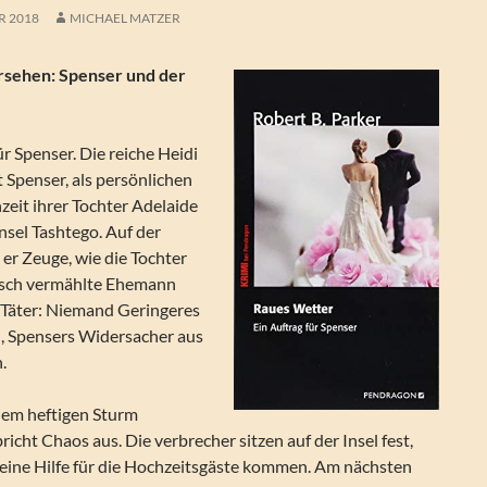
R 2018
MICHAEL MATZER
rsehen: Spenser und der
ür Spenser. Die reiche Heidi
 Spenser, als persönlichen
zeit ihrer Tochter Adelaide
Insel Tashtego. Auf der
 er Zeuge, wie die Tochter
risch vermählte Ehemann
 Täter: Niemand Geringeres
, Spensers Widersacher aus
.
inem heftigen Sturm
icht Chaos aus. Die verbrecher sitzen auf der Insel fest,
keine Hilfe für die Hochzeitsgäste kommen. Am nächsten