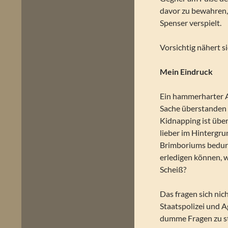
davor zu bewahren,
Spenser verspielt.
Vorsichtig nähert 
Mein Eindruck
Ein hammerharter A
Sache überstanden i
Kidnapping ist über
lieber im Hintergrun
Brimboriums bedurf
erledigen können, w
Scheiß?
Das fragen sich nic
Staatspolizei und A
dumme Fragen zu ste