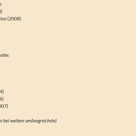
e
3)
dise (2008)
eihe:
4)
6)
007)
ie bei weitem umfangreichste)