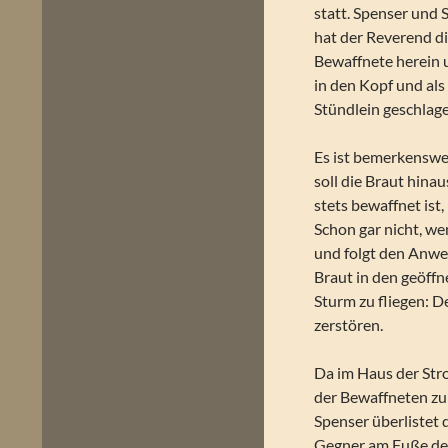
statt. Spenser und
hat der Reverend d
Bewaffnete herein 
in den Kopf und als
Stündlein geschlag
Es ist bemerkenswer
soll die Braut hina
stets bewaffnet ist
Schon gar nicht, we
und folgt den Anwei
Braut in den geöffn
Sturm zu fliegen: 
zerstören.
Da im Haus der Strom
der Bewaffneten zu
Spenser überlistet
Gegner am Fuße der