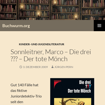
Zum
Inhalt
springen
Buchwurm.org
PRIMÄR
MENÜ
KINDER- UND JUGENDLITERATUR
Sonnleitner, Marco – Die drei
??? – Der tote Mönch
3. DEZEMBER 2009
JÜRGEN PERN
Gut 140 Fälle hat
das fiktive
Juniordetektiv-Trio
seit den