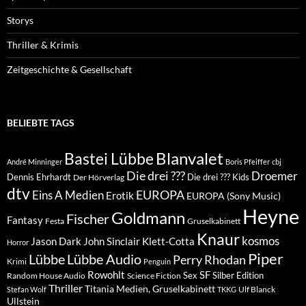
Storys
Thriller & Krimis
Zeitgeschichte & Gesellschaft
BELIEBTE TAGS
Blanvalet
Bastei Lübbe
André Minninger
Boris Pfeiffer
cbj
Die drei ???
Droemer
Dennis Ehrhardt
Die drei ??? Kids
Der Hörverlag
dtv
EUROPA
Eins A Medien
Erotik
EUROPA (Sony Music)
Heyne
Goldmann
Fischer
Fantasy
Festa
Gruselkabinett
Knaur
kosmos
Klett-Cotta
Jason Dark
John Sinclair
Horror
Piper
Lübbe Audio
Lübbe
Perry Rhodan
Krimi
Penguin
Rowohlt
SF
Sex
Silber Edition
Random House Audio
Science Fiction
Thriller
Titania Medien, Gruselkabinett
Ulf Blanck
Stefan Wolf
TKKG
Ullstein