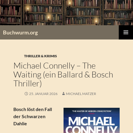
Zum
Inhalt
springen
Buchwurm.org
PRIMÄR
MENÜ
THRILLER & KRIMIS
Michael Connelly – The
Waiting (ein Ballard & Bosch
Thriller)
25. JANUAR 2026
MICHAEL MATZER
Bosch löst den Fall
der Schwarzen
Dahlie