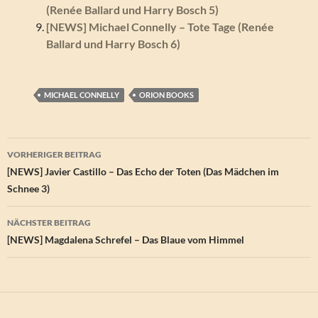
(Renée Ballard und Harry Bosch 5)
[NEWS] Michael Connelly – Tote Tage (Renée
Ballard und Harry Bosch 6)
MICHAEL CONNELLY
ORION BOOKS
Beitragsnavigation
VORHERIGER BEITRAG
[NEWS] Javier Castillo – Das Echo der Toten (Das Mädchen im
Schnee 3)
NÄCHSTER BEITRAG
[NEWS] Magdalena Schrefel – Das Blaue vom Himmel