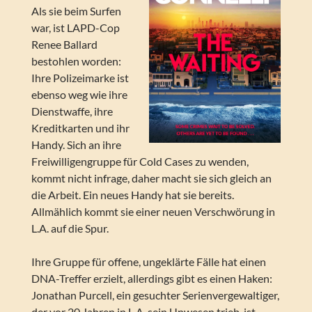
Als sie beim Surfen
war, ist LAPD-Cop
Renee Ballard
bestohlen worden:
Ihre Polizeimarke ist
ebenso weg wie ihre
Dienstwaffe, ihre
Kreditkarten und ihr
Handy. Sich an ihre
Freiwilligengruppe für Cold Cases zu wenden,
kommt nicht infrage, daher macht sie sich gleich an
die Arbeit. Ein neues Handy hat sie bereits.
Allmählich kommt sie einer neuen Verschwörung in
L.A. auf die Spur.
Ihre Gruppe für offene, ungeklärte Fälle hat einen
DNA-Treffer erzielt, allerdings gibt es einen Haken:
Jonathan Purcell, ein gesuchter Serienvergewaltiger,
der vor 20 Jahren in L.A. sein Unwesen trieb, ist