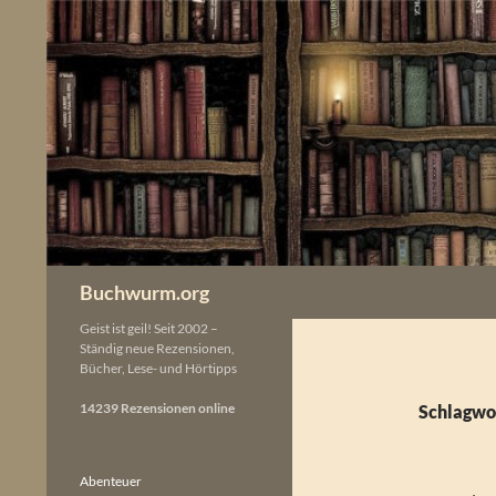
Zum
Inhalt
springen
Buchwurm.org
Geist ist geil! Seit 2002 –
Ständig neue Rezensionen,
Bücher, Lese- und Hörtipps
14239 Rezensionen online
Schlagwo
Abenteuer