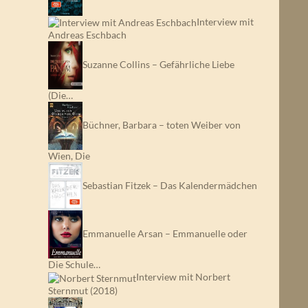
Interview mit
Andreas Eschbach
Suzanne Collins – Gefährliche Liebe
(Die…
Büchner, Barbara – toten Weiber von
Wien, Die
Sebastian Fitzek – Das Kalendermädchen
Emmanuelle Arsan – Emmanuelle oder
Die Schule…
Interview mit Norbert
Sternmut (2018)