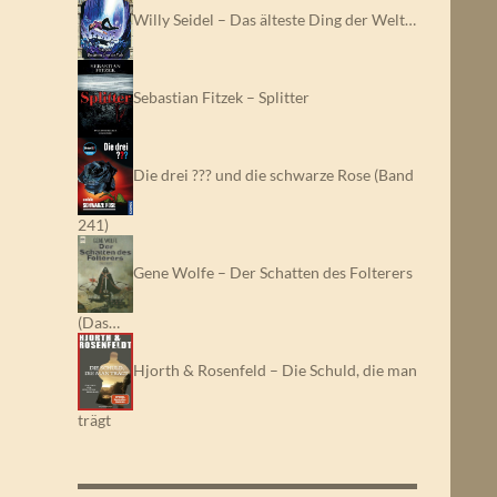
Willy Seidel – Das älteste Ding der Welt…
Sebastian Fitzek – Splitter
Die drei ??? und die schwarze Rose (Band
241)
Gene Wolfe – Der Schatten des Folterers
(Das…
Hjorth & Rosenfeld – Die Schuld, die man
trägt