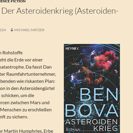
IENCE-FICTION
 Der Asteroidenkrieg (Asteroiden-
2024
MICHAEL MATZER
n Rohstoffe
ht die Erde vor einer
katastrophe. Da fasst Dan
ater Raumfahrtunternehmer,
benden wie riskanten Plan:
tion in den Asteroidengürtel
schicken, um die
rcen zwischen Mars und
e Menschen zu erschließen
ft zu sichern.
er Martin Humphries, Erbe