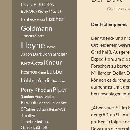
EUROPA
Erotik
21. MAI 20
EUROPA (Sony Music)
Fischer
Fantasy
Festa
Der Höllenplanet
Goldmann
Gruselkabinett
Der Abend- und Mo
Heyne
Ort leider ein wahr
Horror
Grad heiß. Ausgere
Jason Dark
John Sinclair
Expedition, um die 
Knaur
Klett-Cotta
Forschers zu bergen
Lübbe
kosmos
Milliarden Dollar. 
Krimi
Lübbe Audio
können es durchaus
Penguin
aufnehmen, mit den
Piper
Perry Rhodan
herumschlagen mus
Random House Audio
Rowohlt
Sex
Science Fiction
„Abenteuer-SF im k
SF
Silber Edition
Stefan Wolf
der größten SF-Aut
Thriller
großen Erfolg sein
Titania Medien,
Gruselkabinett
Bova nun die atemb