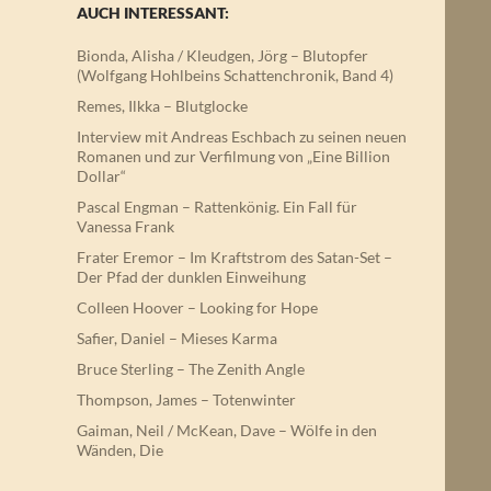
AUCH INTERESSANT:
Bionda, Alisha / Kleudgen, Jörg – Blutopfer
(Wolfgang Hohlbeins Schattenchronik, Band 4)
Remes, Ilkka – Blutglocke
Interview mit Andreas Eschbach zu seinen neuen
Romanen und zur Verfilmung von „Eine Billion
Dollar“
Pascal Engman – Rattenkönig. Ein Fall für
Vanessa Frank
Frater Eremor – Im Kraftstrom des Satan-Set –
Der Pfad der dunklen Einweihung
Colleen Hoover – Looking for Hope
Safier, Daniel – Mieses Karma
Bruce Sterling – The Zenith Angle
Thompson, James – Totenwinter
Gaiman, Neil / McKean, Dave – Wölfe in den
Wänden, Die