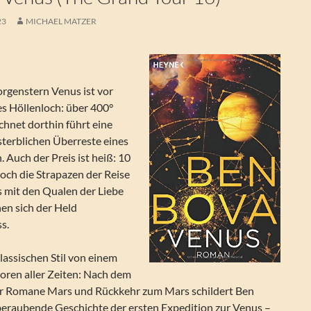
23
MICHAEL MATZER
rgenstern Venus ist vor
es Höllenloch: über 400°
chnet dorthin führt eine
sterblichen Überreste eines
. Auch der Preis ist heiß: 10
Doch die Strapazen der Reise
 mit den Qualen der Liebe
en sich der Held
s.
lassischen Stil von einem
oren aller Zeiten: Nach dem
er Romane Mars und Rückkehr zum Mars schildert Ben
eraubende Geschichte der ersten Expedition zur Venus –