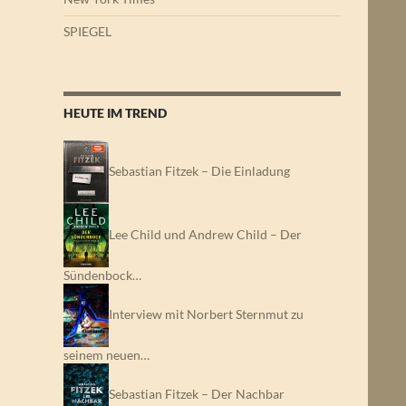
SPIEGEL
HEUTE IM TREND
Sebastian Fitzek – Die Einladung
Lee Child und Andrew Child – Der
Sündenbock…
Interview mit Norbert Sternmut zu
seinem neuen…
Sebastian Fitzek – Der Nachbar