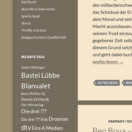
Sachbuch
des milliardenschw
Skurriles & Satirisches
das Schicksal der Erd
Spiel & Spaß
dem Mond und sein e
Storys
Macht auszubauen.
Thriller & Krimis
seinem Trust einz
Zeitgeschichte & Gesellschaft
gegebener Zeit sel
diesem Grund setzt 
und geht dabei buch
BELIEBTE TAGS
Ben Bova – Der Ast
weiterlesen
→
André Minninger
Bastei Lübbe
ASTEROIDEN
BEN
Blanvalet
Boris Pfeiffer
cbj
Dennis Ehrhardt
Der Hörverlag
Die drei ???
Droemer
Die drei ??? Kids
FANTASY / SC
dtv
Eins A Medien
Ben Bova –