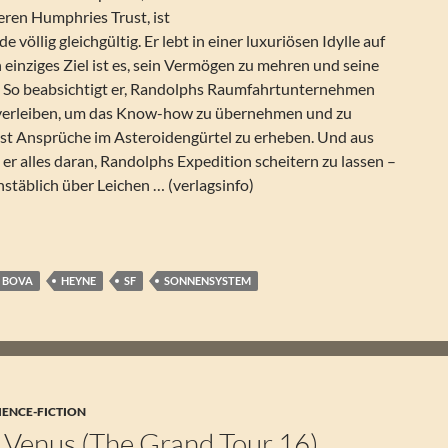
eren Humphries Trust, ist
e völlig gleichgültig. Er lebt in einer luxuriösen Idylle auf
inziges Ziel ist es, sein Vermögen zu mehren und seine
 So beabsichtigt er, Randolphs Raumfahrtunternehmen
uverleiben, um das Know-how zu übernehmen und zu
bst Ansprüche im Asteroidengürtel zu erheben. Und aus
er alles daran, Randolphs Expedition scheitern zu lassen –
stäblich über Leichen … (verlagsinfo)
eroidenkrieg (Asteroiden-Trilogie 1)
 BOVA
HEYNE
SF
SONNENSYSTEM
IENCE-FICTION
 Venus (The Grand Tour 16)