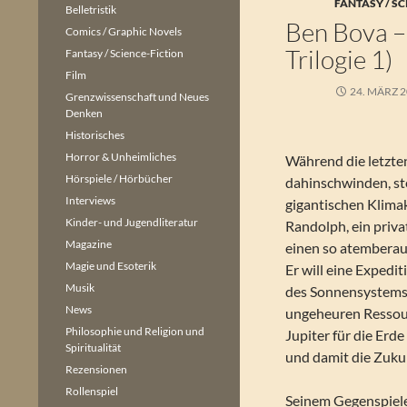
FANTASY / SC
Belletristik
Ben Bova –
Comics / Graphic Novels
Trilogie 1)
Fantasy / Science-Fiction
Film
24. MÄRZ 
Grenzwissenschaft und Neues
Denken
Historisches
Horror & Unheimliches
Während die letzte
Hörspiele / Hörbücher
dahinschwinden, ste
Interviews
gigantischen Klima
Kinder- und Jugendliteratur
Randolph, ein priv
Magazine
einen so atemberau
Magie und Esoterik
Er will eine Expedi
Musik
des Sonnensystems 
News
ungeheuren Ressou
Philosophie und Religion und
Jupiter für die Erd
Spiritualität
und damit die Zukun
Rezensionen
Rollenspiel
Seinem Gegenspiel