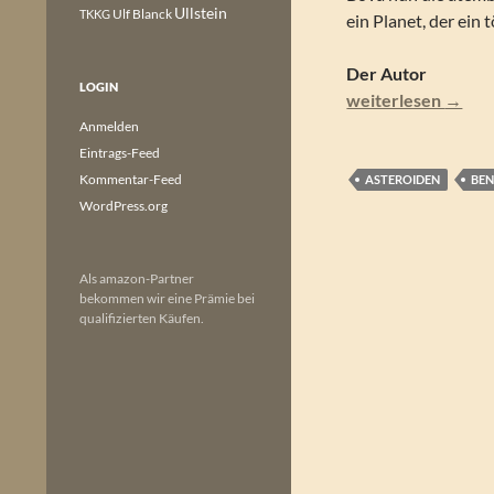
Ullstein
Ulf Blanck
TKKG
ein Planet, der ein 
Der Autor
LOGIN
Ben Bova – Venus 
weiterlesen
→
Anmelden
Eintrags-Feed
Kommentar-Feed
ASTEROIDEN
BEN
WordPress.org
Als amazon-Partner
bekommen wir eine Prämie bei
qualifizierten Käufen.