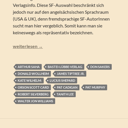
Verlagsinfo. Diese SF-Auswahl beschränkt sich
jedoch nur auf den angelsächsischen Sprachraum
(USA & UK), denn fremdsprachige SF-AutorInnen
sucht man hier vergeblich. Somit kann man sie
keineswegs als repräsentativ bezeichnen.
Donald Wollheim & Arthur Saha (Hg.) – World’s Best SF 
weiterlesen
→
ARTHUR SAHA
BASTEI-LÜBBE-VERLAG
DON SAKERS
DONALD WOLLHEIM
JAMES TIPTREE JR.
KATE WILHELM:
LUCIUS SHEPARD
ORSON SCOTT CARD
PAT CADIGAN
PAT MURPHY
ROBERT SILVERBERG
TANITH LEE
WALTER JON WILLIAMS