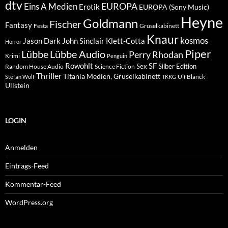
dtv
EUROPA
Eins A Medien
Erotik
EUROPA (Sony Music)
Heyne
Goldmann
Fischer
Fantasy
Festa
Gruselkabinett
Knaur
kosmos
Klett-Cotta
Jason Dark
John Sinclair
Horror
Piper
Lübbe Audio
Lübbe
Perry Rhodan
Krimi
Penguin
Rowohlt
SF
Sex
Silber Edition
Random House Audio
Science Fiction
Thriller
Titania Medien, Gruselkabinett
Ulf Blanck
Stefan Wolf
TKKG
Ullstein
LOGIN
Anmelden
Eintrags-Feed
Kommentar-Feed
WordPress.org