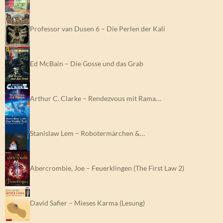
Professor van Dusen 6 – Die Perlen der Kali
Ed McBain – Die Gosse und das Grab
Arthur C. Clarke – Rendezvous mit Rama…
Stanislaw Lem – Robotermärchen &…
Abercrombie, Joe – Feuerklingen (The First Law 2)
David Safier – Mieses Karma (Lesung)