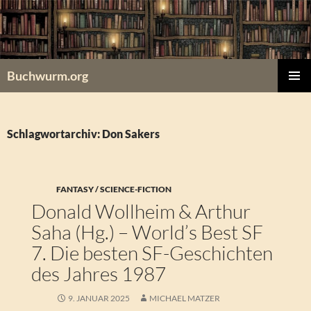
Zum
Inhalt
springen
Buchwurm.org
PRIMÄR
MENÜ
Schlagwortarchiv: Don Sakers
FANTASY / SCIENCE-FICTION
Donald Wollheim & Arthur
Saha (Hg.) – World’s Best SF
7. Die besten SF-Geschichten
des Jahres 1987
9. JANUAR 2025
MICHAEL MATZER