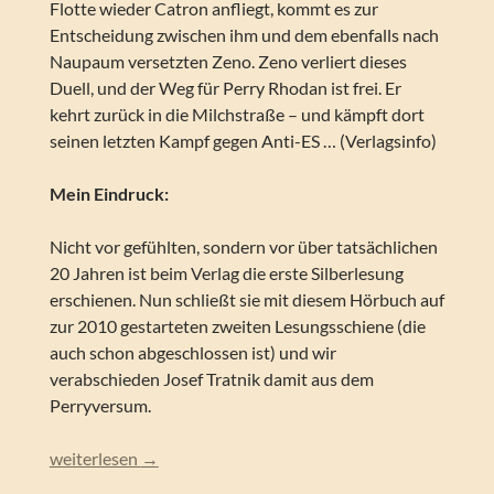
Flotte wieder Catron anfliegt, kommt es zur
Entscheidung zwischen ihm und dem ebenfalls nach
Naupaum versetzten Zeno. Zeno verliert dieses
Duell, und der Weg für Perry Rhodan ist frei. Er
kehrt zurück in die Milchstraße – und kämpft dort
seinen letzten Kampf gegen Anti-ES … (Verlagsinfo)
Mein Eindruck:
Nicht vor gefühlten, sondern vor über tatsächlichen
20 Jahren ist beim Verlag die erste Silberlesung
erschienen. Nun schließt sie mit diesem Hörbuch auf
zur 2010 gestarteten zweiten Lesungsschiene (die
auch schon abgeschlossen ist) und wir
verabschieden Josef Tratnik damit aus dem
Perryversum.
Perry Rhodan – Schach der Finsternis (Silber Edition 73)
weiterlesen
→