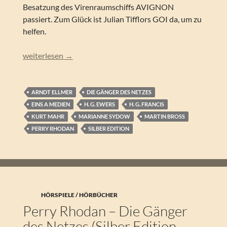
Besatzung des Virenraumschiffs AVIGNON
passiert. Zum Glück ist Julian Tifflors GOI da, um zu
helfen.
Perry Rhodan – Die Spur der Kartanin (Silber Edition 160)
weiterlesen
→
ARNDT ELLMER
DIE GÄNGER DES NETZES
EINS A MEDIEN
H. G. EWERS
H. G. FRANCIS
KURT MAHR
MARIANNE SYDOW
MARTIN BROSS
PERRY RHODAN
SILBER EDITION
HÖRSPIELE / HÖRBÜCHER
Perry Rhodan – Die Gänger
des Netzes (Silber Edition