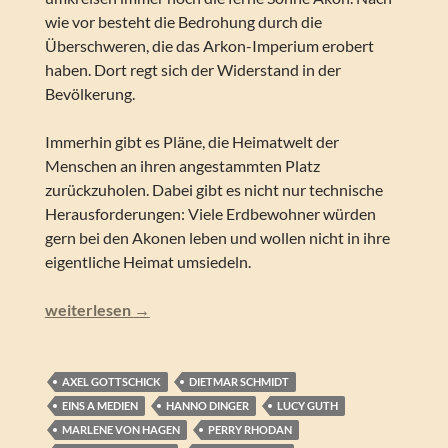
wie vor besteht die Bedrohung durch die
Überschweren, die das Arkon-Imperium erobert
haben. Dort regt sich der Widerstand in der
Bevölkerung.
Immerhin gibt es Pläne, die Heimatwelt der
Menschen an ihren angestammten Platz
zurückzuholen. Dabei gibt es nicht nur technische
Herausforderungen: Viele Erdbewohner würden
gern bei den Akonen leben und wollen nicht in ihre
eigentliche Heimat umsiedeln.
Perry Rhodan NEO – Revolution (Folgen 290-299)
weiterlesen
→
AXEL GOTTSCHICK
DIETMAR SCHMIDT
EINS A MEDIEN
HANNO DINGER
LUCY GUTH
MARLENE VON HAGEN
PERRY RHODAN