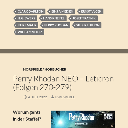
CLARK DARLTON
EINS A MEDIEN
ERNST VLCEK
H. G. EWERS
HANS KNEIFEL
JOSEF TRATNIK
KURT MAHR
PERRY RHODAN
SILBER EDITION
WILLIAM VOLTZ
HÖRSPIELE / HÖRBÜCHER
Perry Rhodan NEO – Leticron
(Folgen 270-279)
4. JULI 2022
UWE WEBEL
Worum gehts
in der Staffel?