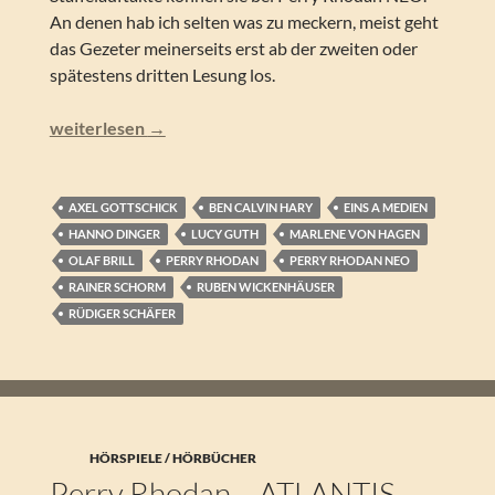
An denen hab ich selten was zu meckern, meist geht
das Gezeter meinerseits erst ab der zweiten oder
spätestens dritten Lesung los.
Perry Rhodan NEO – Odyssee (Folgen 280-289)
weiterlesen
→
AXEL GOTTSCHICK
BEN CALVIN HARY
EINS A MEDIEN
HANNO DINGER
LUCY GUTH
MARLENE VON HAGEN
OLAF BRILL
PERRY RHODAN
PERRY RHODAN NEO
RAINER SCHORM
RUBEN WICKENHÄUSER
RÜDIGER SCHÄFER
HÖRSPIELE / HÖRBÜCHER
Perry Rhodan – ATLANTIS –