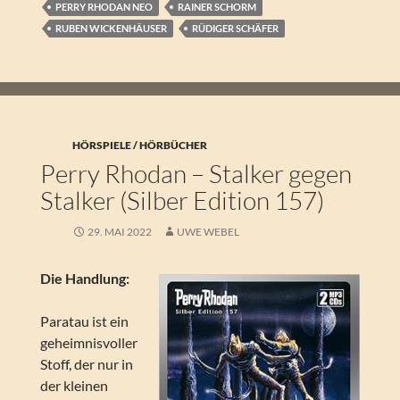
PERRY RHODAN NEO
RAINER SCHORM
RUBEN WICKENHÄUSER
RÜDIGER SCHÄFER
HÖRSPIELE / HÖRBÜCHER
Perry Rhodan – Stalker gegen
Stalker (Silber Edition 157)
29. MAI 2022
UWE WEBEL
Die Handlung:
Paratau ist ein
geheimnisvoller
Stoff, der nur in
der kleinen