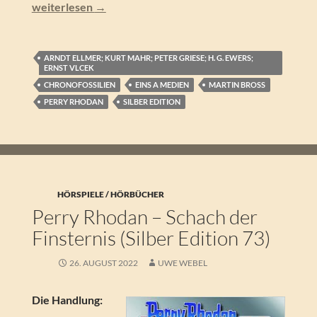
Perry Rhodan – Im Garten der ESTARTU (Silber Edition 1
weiterlesen
→
ARNDT ELLMER; KURT MAHR; PETER GRIESE; H. G. EWERS;
ERNST VLCEK
CHRONOFOSSILIEN
EINS A MEDIEN
MARTIN BROSS
PERRY RHODAN
SILBER EDITION
HÖRSPIELE / HÖRBÜCHER
Perry Rhodan – Schach der
Finsternis (Silber Edition 73)
26. AUGUST 2022
UWE WEBEL
Die Handlung: