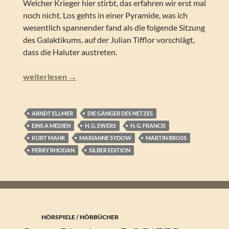
Welcher Krieger hier stirbt, das erfahren wir erst mal
noch nicht. Los gehts in einer Pyramide, was ich
wesentlich spannender fand als die folgende Sitzung
des Galaktikums, auf der Julian Tifflor vorschlägt,
dass die Haluter austreten.
Perry Rhodan – Der Tod eines Kriegers (Silber Edition 16
weiterlesen
→
ARNDT ELLMER
DIE GÄNGER DES NETZES
EINS A MEDIEN
H. G. EWERS
H. G. FRANCIS
KURT MAHR
MARIANNE SYDOW
MARTIN BROSS
PERRY RHODAN
SILBER EDITION
HÖRSPIELE / HÖRBÜCHER