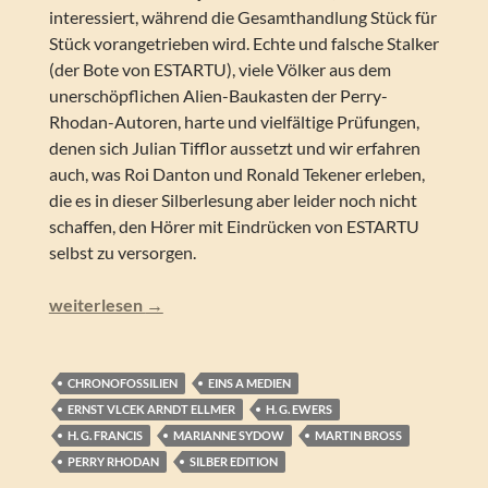
interessiert, während die Gesamthandlung Stück für
Stück vorangetrieben wird. Echte und falsche Stalker
(der Bote von ESTARTU), viele Völker aus dem
unerschöpflichen Alien-Baukasten der Perry-
Rhodan-Autoren, harte und vielfältige Prüfungen,
denen sich Julian Tifflor aussetzt und wir erfahren
auch, was Roi Danton und Ronald Tekener erleben,
die es in dieser Silberlesung aber leider noch nicht
schaffen, den Hörer mit Eindrücken von ESTARTU
selbst zu versorgen.
Perry Rhodan – Stalker gegen Stalker (Silber Edition 157
weiterlesen
→
CHRONOFOSSILIEN
EINS A MEDIEN
ERNST VLCEK ARNDT ELLMER
H. G. EWERS
H. G. FRANCIS
MARIANNE SYDOW
MARTIN BROSS
PERRY RHODAN
SILBER EDITION