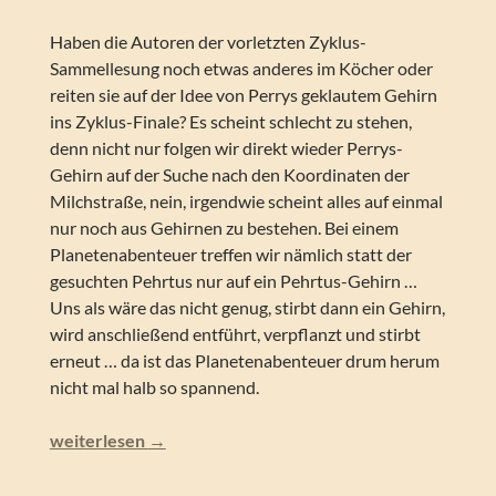
Haben die Autoren der vorletzten Zyklus-
Sammellesung noch etwas anderes im Köcher oder
reiten sie auf der Idee von Perrys geklautem Gehirn
ins Zyklus-Finale? Es scheint schlecht zu stehen,
denn nicht nur folgen wir direkt wieder Perrys-
Gehirn auf der Suche nach den Koordinaten der
Milchstraße, nein, irgendwie scheint alles auf einmal
nur noch aus Gehirnen zu bestehen. Bei einem
Planetenabenteuer treffen wir nämlich statt der
gesuchten Pehrtus nur auf ein Pehrtus-Gehirn …
Uns als wäre das nicht genug, stirbt dann ein Gehirn,
wird anschließend entführt, verpflanzt und stirbt
erneut … da ist das Planetenabenteuer drum herum
nicht mal halb so spannend.
Perry Rhodan – Kontakte mit der Ewigkeit (Silber Edition
weiterlesen
→