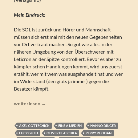
Mein Eindruck:
Die SOL ist zurück und Hörer und Mannschaft
müssen sich erst mal mit den neuen Gegebenheiten
vor Ort vertraut machen. So gut wie alles in der
näheren Umgebung von den Überschweren mit
Leticron an der Spitze kontrolliert. Bevor es aber zu
kämpferischen Handlungen kommt, wird uns zuerst
erzählt, wer mit wem was ausgehandelt hat und wer
im Widerstand (den gibts ja immer) gegen die
Besatzer kämpft.
Perry Rhodan NEO – Leticron (Folgen 270-279)
weiterlesen
→
AXEL GOTTSCHICK
EINS A MEDIEN
HANNO DINGER
LUCY GUTH
OLIVER PLASCHKA
PERRY RHODAN