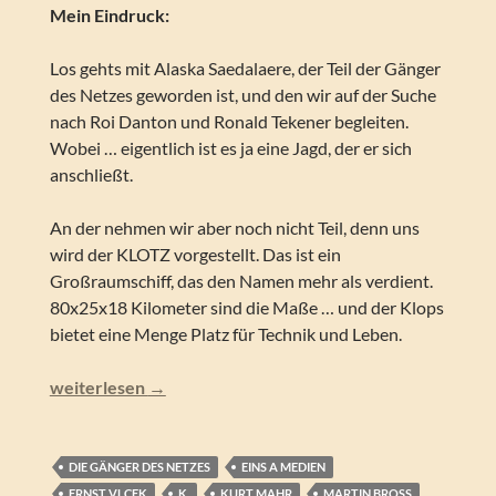
Mein Eindruck:
Los gehts mit Alaska Saedalaere, der Teil der Gänger
des Netzes geworden ist, und den wir auf der Suche
nach Roi Danton und Ronald Tekener begleiten.
Wobei … eigentlich ist es ja eine Jagd, der er sich
anschließt.
An der nehmen wir aber noch nicht Teil, denn uns
wird der KLOTZ vorgestellt. Das ist ein
Großraumschiff, das den Namen mehr als verdient.
80x25x18 Kilometer sind die Maße … und der Klops
bietet eine Menge Platz für Technik und Leben.
Perry Rhodan – DORIFER (Silber Edition 161)
weiterlesen
→
DIE GÄNGER DES NETZES
EINS A MEDIEN
ERNST VLCEK
K.
KURT MAHR
MARTIN BROSS