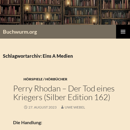
Zum
Inhalt
springen
Buchwurm.org
PRIMÄR
MENÜ
Schlagwortarchiv: Eins A Medien
HÖRSPIELE / HÖRBÜCHER
Perry Rhodan – Der Tod eines
Kriegers (Silber Edition 162)
27. AUGUST 2023
UWE WEBEL
Die Handlung: