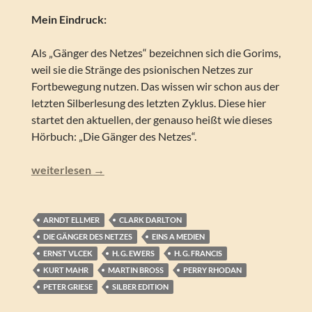
Mein Eindruck:
Als „Gänger des Netzes“ bezeichnen sich die Gorims,
weil sie die Stränge des psionischen Netzes zur
Fortbewegung nutzen. Das wissen wir schon aus der
letzten Silberlesung des letzten Zyklus. Diese hier
startet den aktuellen, der genauso heißt wie dieses
Hörbuch: „Die Gänger des Netzes“.
Perry Rhodan – Die Gänger des Netzes (Silber Edition 15
weiterlesen
→
ARNDT ELLMER
CLARK DARLTON
DIE GÄNGER DES NETZES
EINS A MEDIEN
ERNST VLCEK
H. G. EWERS
H. G. FRANCIS
KURT MAHR
MARTIN BROSS
PERRY RHODAN
PETER GRIESE
SILBER EDITION