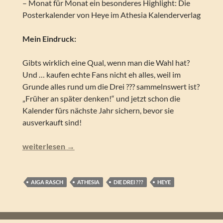
– Monat für Monat ein besonderes Highlight: Die
Posterkalender von Heye im Athesia Kalenderverlag
Mein Eindruck:
Gibts wirklich eine Qual, wenn man die Wahl hat?
Und … kaufen echte Fans nicht eh alles, weil im
Grunde alles rund um die Drei ??? sammelnswert ist?
„Früher an später denken!“ und jetzt schon die
Kalender fürs nächste Jahr sichern, bevor sie
ausverkauft sind!
Die drei ??? Posterkalender 2026
weiterlesen
→
AIGA RASCH
ATHESIA
DIE DREI ???
HEYE