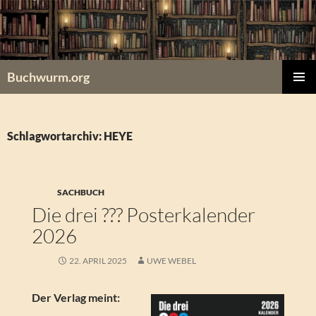
Zum
Inhalt
springen
Buchwurm.org
PRIMÄR
MENÜ
Schlagwortarchiv: HEYE
SACHBUCH
Die drei ??? Posterkalender
2026
22. APRIL 2025
UWE WEBEL
Der Verlag meint: