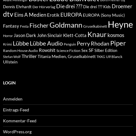
Die drei ???
Droemer
Dennis Ehrhardt
Die drei ??? Kids
Der Hörverlag
dtv
EUROPA
Eins A Medien
Erotik
EUROPA (Sony Music)
Heyne
Goldmann
Fischer
Fantasy
Festa
Gruselkabinett
Knaur
kosmos
Klett-Cotta
Jason Dark
John Sinclair
Horror
Piper
Lübbe Audio
Lübbe
Perry Rhodan
Krimi
Penguin
Rowohlt
SF
Sex
Silber Edition
Random House Audio
Science Fiction
Thriller
Titania Medien, Gruselkabinett
Ulf Blanck
Stefan Wolf
TKKG
Ullstein
LOGIN
Anmelden
Eintrags-Feed
Kommentar-Feed
WordPress.org