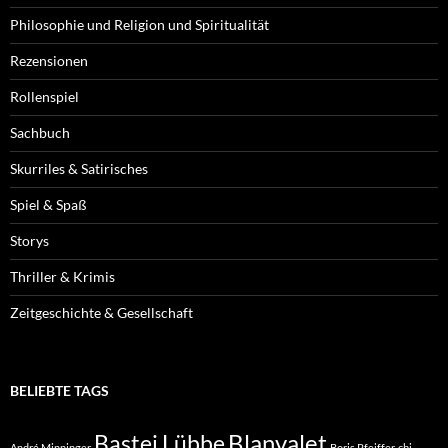
Philosophie und Religion und Spiritualität
Rezensionen
Rollenspiel
Sachbuch
Skurriles & Satirisches
Spiel & Spaß
Storys
Thriller & Krimis
Zeitgeschichte & Gesellschaft
BELIEBTE TAGS
Blanvalet
Bastei Lübbe
André Minninger
Boris Pfeiffer
cbj