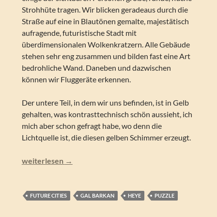
Strohhüte tragen. Wir blicken geradeaus durch die
Straße auf eine in Blautönen gemalte, majestätisch
aufragende, futuristische Stadt mit
überdimensionalen Wolkenkratzern. Alle Gebäude
stehen sehr eng zusammen und bilden fast eine Art
bedrohliche Wand. Daneben und dazwischen
können wir Fluggeräte erkennen.
Der untere Teil, in dem wir uns befinden, ist in Gelb
gehalten, was kontrasttechnisch schön aussieht, ich
mich aber schon gefragt habe, wo denn die
Lichtquelle ist, die diesen gelben Schimmer erzeugt.
Gal Barkan – Markets District (Future-Cities-Reihe, 1000
weiterlesen
→
FUTURE CITIES
GAL BARKAN
HEYE
PUZZLE