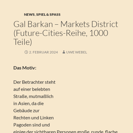
NEWS
,
SPIEL & SPASS
Gal Barkan – Markets District
(Future-Cities-Reihe, 1000
Teile)
2. FEBRUAR 2024
UWE WEBEL
Das Motiv:
Der Betrachter steht
auf einer belebten
Straße, mutmaßlich
in Asien, da die
Gebäude zur
Rechten und Linken
Pagoden sind und
einige der sichtbaren Personen große, runde, flache