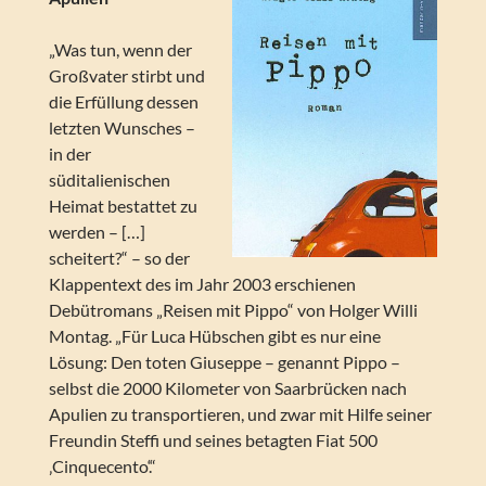
„Was tun, wenn der
Großvater stirbt und
die Erfüllung dessen
letzten Wunsches –
in der
süditalienischen
Heimat bestattet zu
werden – […]
scheitert?“ – so der
Klappentext des im Jahr 2003 erschienen
Debütromans „Reisen mit Pippo“ von Holger Willi
Montag. „Für Luca Hübschen gibt es nur eine
Lösung: Den toten Giuseppe – genannt Pippo –
selbst die 2000 Kilometer von Saarbrücken nach
Apulien zu transportieren, und zwar mit Hilfe seiner
Freundin Steffi und seines betagten Fiat 500
‚Cinquecento‘.“