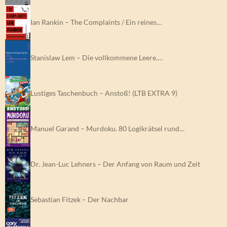
Ian Rankin – The Complaints / Ein reines…
Stanislaw Lem – Die vollkommene Leere.…
Lustiges Taschenbuch – Anstoß! (LTB EXTRA 9)
Manuel Garand – Murdoku. 80 Logikrätsel rund…
Dr. Jean-Luc Lehners – Der Anfang von Raum und Zeit
Sebastian Fitzek – Der Nachbar