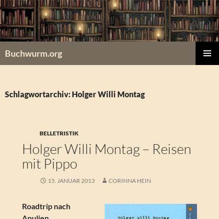
Zum
Inhalt
springen
Buchwurm.org
PRIMÄR
MENÜ
Schlagwortarchiv: Holger Willi Montag
BELLETRISTIK
Holger Willi Montag – Reisen
mit Pippo
15. JANUAR 2013
CORINNA HEIN
Roadtrip nach
Apulien