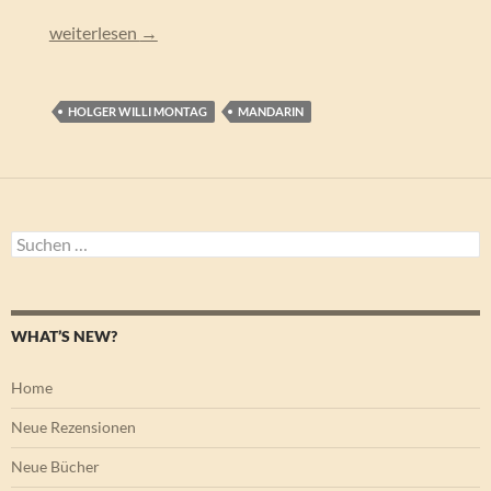
Holger Willi Montag – Reisen mit Pippo
weiterlesen
→
HOLGER WILLI MONTAG
MANDARIN
Suchen
nach:
WHAT’S NEW?
Home
Neue Rezensionen
Neue Bücher