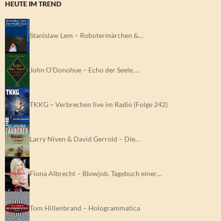
HEUTE IM TREND
Stanislaw Lem – Robotermärchen &…
John O’Donohue – Echo der Seele.…
TKKG – Verbrechen live im Radio (Folge 242)
Larry Niven & David Gerrold – Die…
Fiona Albrecht – Blowjob. Tagebuch einer…
Tom Hillenbrand – Hologrammatica