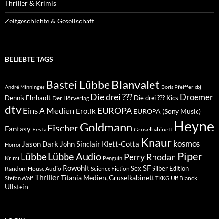
Thriller & Krimis
Zeitgeschichte & Gesellschaft
BELIEBTE TAGS
Blanvalet
Bastei Lübbe
André Minninger
Boris Pfeiffer
cbj
Die drei ???
Droemer
Dennis Ehrhardt
Die drei ??? Kids
Der Hörverlag
dtv
EUROPA
Eins A Medien
Erotik
EUROPA (Sony Music)
Heyne
Goldmann
Fischer
Fantasy
Festa
Gruselkabinett
Knaur
kosmos
Klett-Cotta
Jason Dark
John Sinclair
Horror
Piper
Lübbe Audio
Lübbe
Perry Rhodan
Krimi
Penguin
Rowohlt
SF
Sex
Silber Edition
Random House Audio
Science Fiction
Thriller
Titania Medien, Gruselkabinett
Ulf Blanck
Stefan Wolf
TKKG
Ullstein