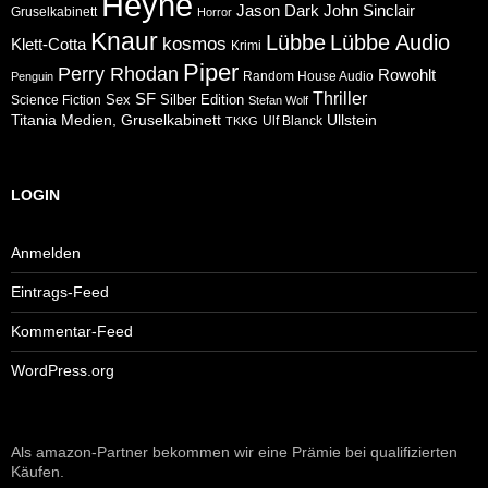
Heyne
Jason Dark
John Sinclair
Gruselkabinett
Horror
Knaur
Lübbe
Lübbe Audio
kosmos
Klett-Cotta
Krimi
Piper
Perry Rhodan
Rowohlt
Random House Audio
Penguin
Thriller
SF
Sex
Silber Edition
Science Fiction
Stefan Wolf
Ullstein
Titania Medien, Gruselkabinett
Ulf Blanck
TKKG
LOGIN
Anmelden
Eintrags-Feed
Kommentar-Feed
WordPress.org
Als amazon-Partner bekommen wir eine Prämie bei qualifizierten
Käufen.