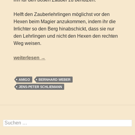
Helft den Zauberlehrlingen möglichst vor den
Hexen beim Magier anzukommen, indem ihr die
Irrlichter so den Berg hinabschickt, dass sie nur
den Lehrlingen und nicht den Hexen den rechten
Weg weisen.
Jens-Peter Schliemann & Bernhard Weber – Zauberb
weiterlesen
→
AMIGO
BERNHARD WEBER
JENS-PETER SCHLIEMANN
Suchen
nach: