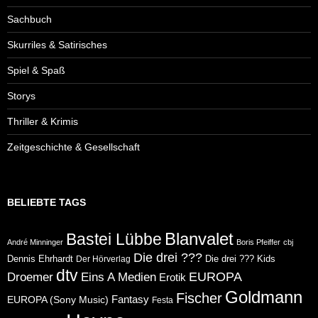
Sachbuch
Skurriles & Satirisches
Spiel & Spaß
Storys
Thriller & Krimis
Zeitgeschichte & Gesellschaft
BELIEBTE TAGS
Blanvalet
Bastei Lübbe
André Minninger
Boris Pfeiffer
cbj
Die drei ???
Dennis Ehrhardt
Die drei ??? Kids
Der Hörverlag
dtv
Eins A Medien
EUROPA
Droemer
Erotik
Goldmann
Fischer
Fantasy
EUROPA (Sony Music)
Festa