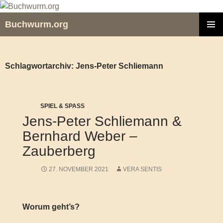
Zum
Inhalt
Buchwurm.org
springen
PRIMÄR
MENÜ
Schlagwortarchiv: Jens-Peter Schliemann
SPIEL & SPASS
Jens-Peter Schliemann &
Bernhard Weber –
Zauberberg
27. NOVEMBER 2021
VERA SENTIS
Worum geht’s?