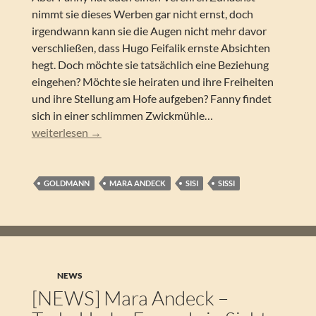
nimmt sie dieses Werben gar nicht ernst, doch
irgendwann kann sie die Augen nicht mehr davor
verschließen, dass Hugo Feifalik ernste Absichten
hegt. Doch möchte sie tatsächlich eine Beziehung
eingehen? Möchte sie heiraten und ihre Freiheiten
und ihre Stellung am Hofe aufgeben? Fanny findet
sich in einer schlimmen Zwickmühle…
Mara Andeck – Sisi. Die Sterne der Kaiserin
weiterlesen
→
GOLDMANN
MARA ANDECK
SISI
SISSI
NEWS
[NEWS] Mara Andeck –