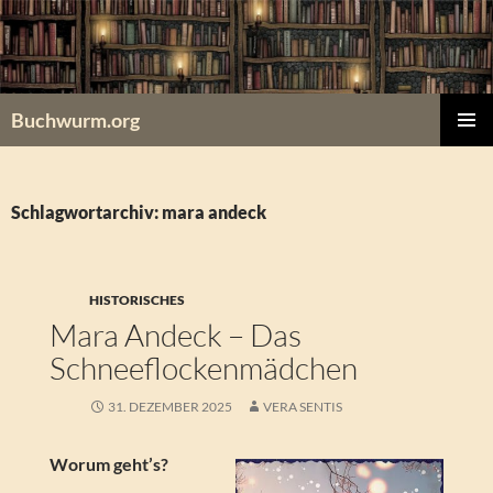
Zum
Inhalt
springen
Buchwurm.org
PRIMÄR
MENÜ
Schlagwortarchiv: mara andeck
HISTORISCHES
Mara Andeck – Das
Schneeflockenmädchen
31. DEZEMBER 2025
VERA SENTIS
Worum geht’s?