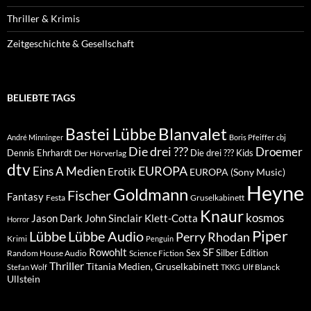
Thriller & Krimis
Zeitgeschichte & Gesellschaft
BELIEBTE TAGS
Blanvalet
Bastei Lübbe
André Minninger
Boris Pfeiffer
cbj
Die drei ???
Droemer
Dennis Ehrhardt
Die drei ??? Kids
Der Hörverlag
dtv
EUROPA
Eins A Medien
Erotik
EUROPA (Sony Music)
Heyne
Goldmann
Fischer
Fantasy
Festa
Gruselkabinett
Knaur
kosmos
Klett-Cotta
Jason Dark
John Sinclair
Horror
Piper
Lübbe Audio
Lübbe
Perry Rhodan
Krimi
Penguin
Rowohlt
SF
Sex
Silber Edition
Random House Audio
Science Fiction
Thriller
Titania Medien, Gruselkabinett
Ulf Blanck
Stefan Wolf
TKKG
Ullstein