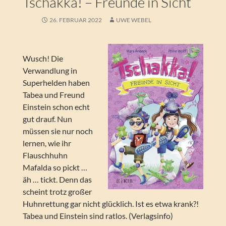
Tschakka! – Freunde in Sicht
26. FEBRUAR 2022
UWE WEBEL
Wusch! Die
Verwandlung in
Superhelden haben
Tabea und Freund
Einstein schon echt
gut drauf. Nun
müssen sie nur noch
lernen, wie ihr
Flauschhuhn
Mafalda so pickt …
äh … tickt. Denn das
scheint trotz großer
Huhnrettung gar nicht glücklich. Ist es etwa krank?!
Tabea und Einstein sind ratlos. (Verlagsinfo)