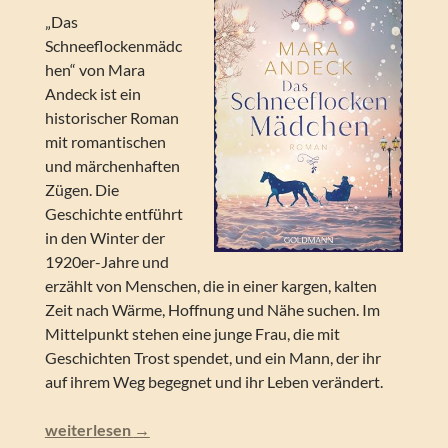
„Das
Schneeflockenmädc
hen“ von Mara
Andeck ist ein
historischer Roman
mit romantischen
und märchenhaften
Zügen. Die
Geschichte entführt
in den Winter der
1920er-Jahre und
erzählt von Menschen, die in einer kargen, kalten
Zeit nach Wärme, Hoffnung und Nähe suchen. Im
Mittelpunkt stehen eine junge Frau, die mit
Geschichten Trost spendet, und ein Mann, der ihr
auf ihrem Weg begegnet und ihr Leben verändert.
Mara Andeck – Das Schneeflockenmädchen
weiterlesen
→