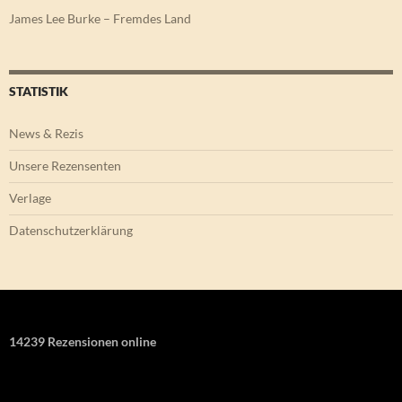
James Lee Burke – Fremdes Land
STATISTIK
News & Rezis
Unsere Rezensenten
Verlage
Datenschutzerklärung
14239 Rezensionen online