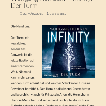
Der Turm
22. MÄRZ 2011
UWE WEBEL
Die Handlung:
Der Turm, ein
gewaltiges,
äonenaltes
Bauwerk, ist die
letzte Bastion auf
einer sterbenden
Welt. Niemand
kann mehr sagen,
wer den Turm erbaut hat und welches Schicksal er für seine
Bewohner bereithält. Der Turm ist allwissend, übermächtig
und bedrohlich – auch für Prinzessin Arion, die Herrscherin
über die Menschen und seltsamen Geschöpfe, die im Turm
Zuflucht gefunden haben. Doch von außen droht Gefahr. Denn