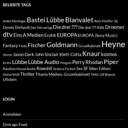
BELIEBTE TAGS
Blanvalet
Bastei Lübbe
André Minninger
Boris Pfeiffer
cbj
Die drei ???
Droemer
Dennis Ehrhardt
Die drei ??? Kids
Der Hörverlag
dtv
EUROPA
Eins A Medien
Erotik
EUROPA (Sony Music)
Heyne
Goldmann
Fischer
Fantasy
Festa
Gruselkabinett
Knaur
kosmos
Klett-Cotta
Jason Dark
John Sinclair
Horror
Piper
Lübbe Audio
Lübbe
Perry Rhodan
Krimi
Penguin
Rowohlt
SF
Sex
Silber Edition
Random House Audio
Science Fiction
Thriller
Titania Medien, Gruselkabinett
Ulf Blanck
Stefan Wolf
TKKG
Ullstein
LOGIN
Anmelden
Eintrags-Feed