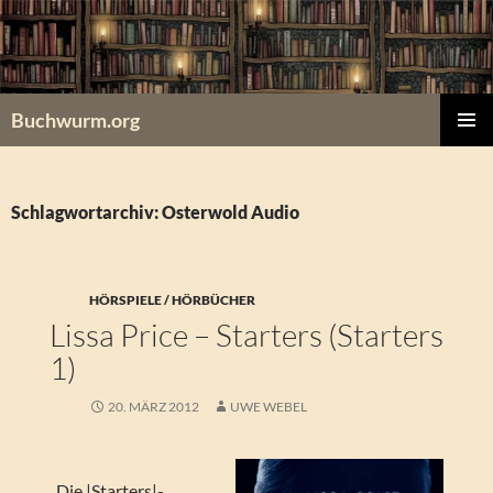
Zum
Inhalt
springen
Buchwurm.org
PRIMÄR
MENÜ
Schlagwortarchiv: Osterwold Audio
HÖRSPIELE / HÖRBÜCHER
Lissa Price – Starters (Starters
1)
20. MÄRZ 2012
UWE WEBEL
_Die |Starters|-