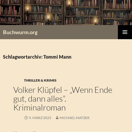
Zum
Inhalt
springen
Buchwurm.org
PRIMÄR
MENÜ
Schlagwortarchiv: Tommi Mann
THRILLER & KRIMIS
Volker Klüpfel – „Wenn Ende
gut, dann alles“.
Kriminalroman
9. MÄRZ 2025
MICHAEL MATZER