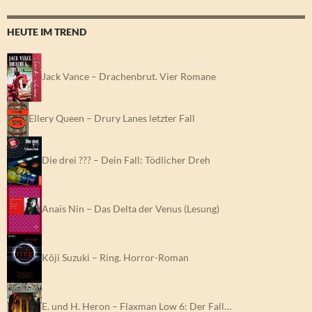
HEUTE IM TREND
Jack Vance – Drachenbrut. Vier Romane
Ellery Queen – Drury Lanes letzter Fall
Die drei ??? – Dein Fall: Tödlicher Dreh
Anaïs Nin – Das Delta der Venus (Lesung)
Kôji Suzuki – Ring. Horror-Roman
E. und H. Heron – Flaxman Low 6: Der Fall…