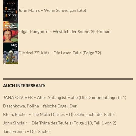
John Marrs – Wenn Schweigen tötet
Edgar Pangborn – Westlich der Sonne. SF-Roman
Die drei ??? Kids – Die Laser-Falle (Folge 72)
AUCH INTERESSANT:
JANA OLVIVER – Aller Anfang ist Hölle (Die Dämonenfängerin 1)
Daschkowa, Polina – falsche Engel, Der
Klein, Rachel – The Moth Diaries – Die Sehnsucht der Falter
John Sinclair – Die Träne des Teufels (Folge 110, Teil 1 von 2)
Tana French – Der Sucher