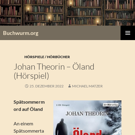
Zum
Inhalt
springen
Buchwurm.org
PRIMÄR
MENÜ
HÖRSPIELE / HÖRBÜCHER
Johan Theorin – Öland
(Hörspiel)
25. DEZEMBER 2022
MICHAEL MATZER
Spätsommerm
ord auf Öland
An einem
Spätsommerta