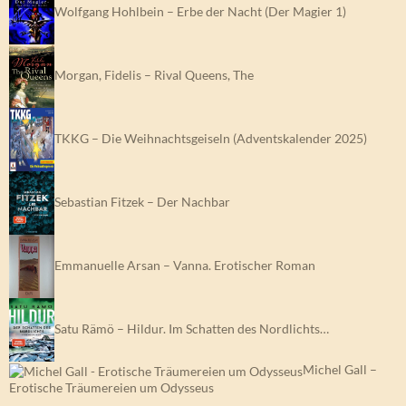
Wolfgang Hohlbein – Erbe der Nacht (Der Magier 1)
Morgan, Fidelis – Rival Queens, The
TKKG – Die Weihnachtsgeiseln (Adventskalender 2025)
Sebastian Fitzek – Der Nachbar
Emmanuelle Arsan – Vanna. Erotischer Roman
Satu Rämö – Hildur. Im Schatten des Nordlichts…
Michel Gall –
Erotische Träumereien um Odysseus