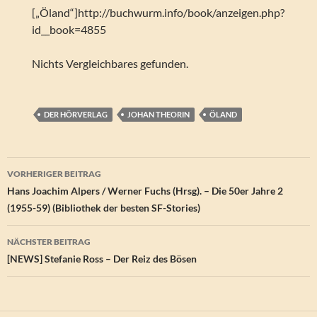
[„Öland“]http://buchwurm.info/book/anzeigen.php?
id__book=4855
Nichts Vergleichbares gefunden.
DER HÖRVERLAG
JOHAN THEORIN
ÖLAND
Beitragsnavigation
VORHERIGER BEITRAG
Hans Joachim Alpers / Werner Fuchs (Hrsg). – Die 50er Jahre 2
(1955-59) (Bibliothek der besten SF-Stories)
NÄCHSTER BEITRAG
[NEWS] Stefanie Ross – Der Reiz des Bösen