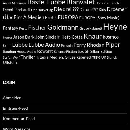
Blanvalet
Bastei Lübbe
André Minninger
Boris Pfeiffer
cbj
Die drei ???
Droemer
Dennis Ehrhardt
Die drei ??? Kids
Der Hörverlag
dtv
EUROPA
Eins A Medien
Erotik
EUROPA (Sony Music)
Heyne
Goldmann
Fischer
Fantasy
Festa
Gruselkabinett
Knaur
kosmos
Klett-Cotta
Jason Dark
John Sinclair
Horror
Piper
Lübbe Audio
Lübbe
Perry Rhodan
Krimi
Penguin
Rowohlt
SF
Sex
Silber Edition
Random House Audio
Science Fiction
Thriller
Titania Medien, Gruselkabinett
Ulf Blanck
Stefan Wolf
TKKG
Ullstein
LOGIN
Anmelden
Eintrags-Feed
Kommentar-Feed
WordPress.org