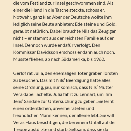
die vom Festland zur Insel geschwommen sind. Als
einer die Hand in die Tasche steckte, schoss er.
Notwehr, ganz klar. Aber der Deutsche wollte ihm
lediglich seine Beute anbieten: Edelsteine und Gold,
geraubt natürlich. Dabei brauchte Nils das Zeug gar
nicht – er stammt aus der reichsten Familie auf der
Insel. Dennoch wurde er dafür verfolgt. Den
Kommissar Davidsson erschoss er dann auch noch.
Musste fliehen, ab nach Südamerika, bis 1962.
Gerlof rät Julia, den ehemaligen Totengräber Torsten
zu besuchen. Das mit Nils’ Beerdigung hatte alles
seine Ordnung, jau, nur komisch, dass Nils’ Mutter
Vera dabei lächelte. Julia fährt zu Lennart, um ihm
Jens’ Sandale zur Untersuchung zu geben. Sie lernt
einen ordentlichen, unverheirateten und
freundlichen Mann kennen, der alleine lebt. Sie will
Veras Haus besichtigen, die bei einem Unfall auf der
Treppe abstürzte und starb. Seltsam, dass sie da