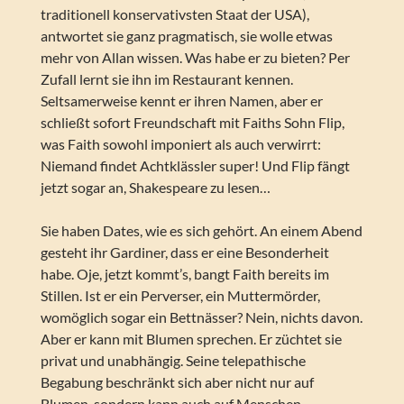
traditionell konservativsten Staat der USA),
antwortet sie ganz pragmatisch, sie wolle etwas
mehr von Allan wissen. Was habe er zu bieten? Per
Zufall lernt sie ihn im Restaurant kennen.
Seltsamerweise kennt er ihren Namen, aber er
schließt sofort Freundschaft mit Faiths Sohn Flip,
was Faith sowohl imponiert als auch verwirrt:
Niemand findet Achtklässler super! Und Flip fängt
jetzt sogar an, Shakespeare zu lesen…
Sie haben Dates, wie es sich gehört. An einem Abend
gesteht ihr Gardiner, dass er eine Besonderheit
habe. Oje, jetzt kommt’s, bangt Faith bereits im
Stillen. Ist er ein Perverser, ein Muttermörder,
womöglich sogar ein Bettnässer? Nein, nichts davon.
Aber er kann mit Blumen sprechen. Er züchtet sie
privat und unabhängig. Seine telepathische
Begabung beschränkt sich aber nicht nur auf
Blumen, sondern kann auch auf Menschen