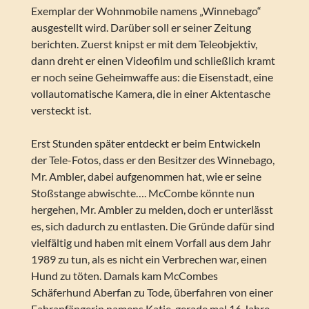
Exemplar der Wohnmobile namens „Winnebago“
ausgestellt wird. Darüber soll er seiner Zeitung
berichten. Zuerst knipst er mit dem Teleobjektiv,
dann dreht er einen Videofilm und schließlich kramt
er noch seine Geheimwaffe aus: die Eisenstadt, eine
vollautomatische Kamera, die in einer Aktentasche
versteckt ist.
Erst Stunden später entdeckt er beim Entwickeln
der Tele-Fotos, dass er den Besitzer des Winnebago,
Mr. Ambler, dabei aufgenommen hat, wie er seine
Stoßstange abwischte…. McCombe könnte nun
hergehen, Mr. Ambler zu melden, doch er unterlässt
es, sich dadurch zu entlasten. Die Gründe dafür sind
vielfältig und haben mit einem Vorfall aus dem Jahr
1989 zu tun, als es nicht ein Verbrechen war, einen
Hund zu töten. Damals kam McCombes
Schäferhund Aberfan zu Tode, überfahren von einer
Fahranfängerin namens Katie, gerade mal 16 Jahre