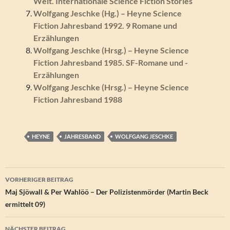
Welt. Internationale Science Fiction Stories
Wolfgang Jeschke (Hg.) – Heyne Science
Fiction Jahresband 1992. 9 Romane und
Erzählungen
Wolfgang Jeschke (Hrsg.) – Heyne Science
Fiction Jahresband 1985. SF-Romane und -
Erzählungen
Wolfgang Jeschke (Hrsg.) – Heyne Science
Fiction Jahresband 1988
HEYNE
JAHRESBAND
WOLFGANG JESCHKE
Beitragsnavigation
VORHERIGER BEITRAG
Maj Sjöwall & Per Wahlöö – Der Polizistenmörder (Martin Beck
ermittelt 09)
NÄCHSTER BEITRAG