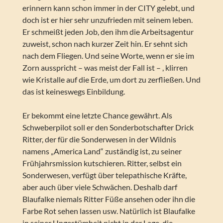
erinnern kann schon immer in der CITY gelebt, und
doch ist er hier sehr unzufrieden mit seinem leben.
Er schmeißt jeden Job, den ihm die Arbeitsagentur
zuweist, schon nach kurzer Zeit hin. Er sehnt sich
nach dem Fliegen. Und seine Worte, wenn er sie im
Zorn ausspricht – was meist der Fall ist – , klirren
wie Kristalle auf die Erde, um dort zu zerfließen. Und
das ist keineswegs Einbildung.
Er bekommt eine letzte Chance gewährt. Als
Schweberpilot soll er den Sonderbotschafter Drick
Ritter, der für die Sonderwesen in der Wildnis
namens „America Land“ zuständig ist, zu seiner
Frühjahrsmission kutschieren. Ritter, selbst ein
Sonderwesen, verfügt über telepathische Kräfte,
aber auch über viele Schwächen. Deshalb darf
Blaufalke niemals Ritter Füße ansehen oder ihn die
Farbe Rot sehen lassen usw. Natürlich ist Blaufalke
in seiner Ungestümheit nicht in der Lage, die