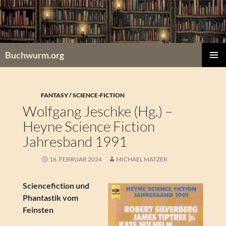
Zum
Inhalt
springen
Buchwurm.org
PRIMÄR
MENÜ
FANTASY / SCIENCE-FICTION
Wolfgang Jeschke (Hg.) –
Heyne Science Fiction
Jahresband 1991
16. FEBRUAR 2024
MICHAEL MATZER
Sciencefiction und
Phantastik vom
Feinsten