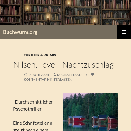
Zum
Inhalt
springen
Buchwurm.org
PRIMÄR
MENÜ
THRILLER & KRIMIS
Nilsen, Tove – Nachtzuschlag
9. JUNI 2008
MICHAEL MATZER
KOMMENTAR HINTERLASSEN
_Durchschnittlicher
Psychothriller_
Eine Schriftstellerin
steigt nach einem