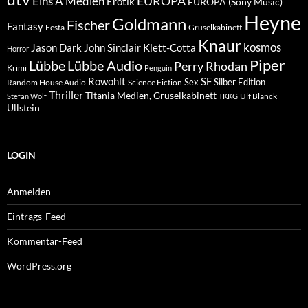
EUROPA
Eins A Medien
Erotik
EUROPA (Sony Music)
Heyne
Goldmann
Fischer
Fantasy
Festa
Gruselkabinett
Knaur
kosmos
Klett-Cotta
Jason Dark
John Sinclair
Horror
Piper
Lübbe Audio
Lübbe
Perry Rhodan
Krimi
Penguin
Rowohlt
SF
Sex
Silber Edition
Random House Audio
Science Fiction
Thriller
Titania Medien, Gruselkabinett
Ulf Blanck
Stefan Wolf
TKKG
Ullstein
LOGIN
Anmelden
Eintrags-Feed
Kommentar-Feed
WordPress.org