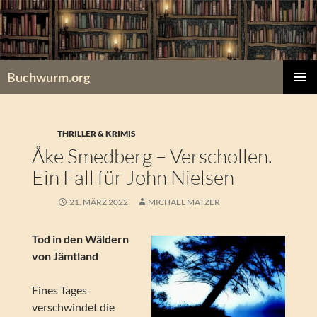
Zum
Inhalt
springen
Buchwurm.org
PRIMÄR
MENÜ
THRILLER & KRIMIS
Åke Smedberg – Verschollen.
Ein Fall für John Nielsen
21. MÄRZ 2022
MICHAEL MATZER
Tod in den Wäldern
von Jämtland
Eines Tages
verschwindet die