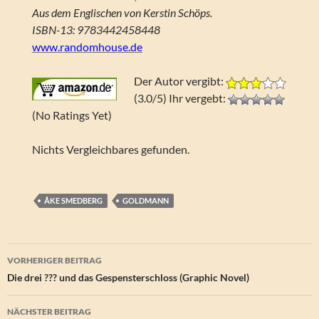
Aus dem Englischen von Kerstin Schöps.
ISBN-13: 9783442458448
www.randomhouse.de
Der Autor vergibt:
(3.0/5) Ihr vergebt:
(No Ratings Yet)
Nichts Vergleichbares gefunden.
ÅKE SMEDBERG
GOLDMANN
Beitragsnavigation
VORHERIGER BEITRAG
Die drei ??? und das Gespensterschloss (Graphic Novel)
NÄCHSTER BEITRAG