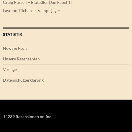
Craig Russell – Blutadler [Jan Fabel 1]
Laymon, Richard – Vampirjäger
STATISTIK
News & Rezis
Unsere Rezensenten
Verlage
Datenschutzerklärung
14239 Rezensionen online