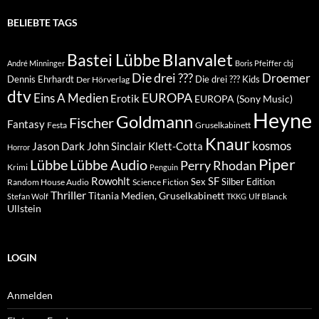
BELIEBTE TAGS
Blanvalet
Bastei Lübbe
André Minninger
Boris Pfeiffer
cbj
Die drei ???
Droemer
Dennis Ehrhardt
Die drei ??? Kids
Der Hörverlag
dtv
EUROPA
Eins A Medien
Erotik
EUROPA (Sony Music)
Heyne
Goldmann
Fischer
Fantasy
Festa
Gruselkabinett
Knaur
kosmos
Klett-Cotta
Jason Dark
John Sinclair
Horror
Piper
Lübbe Audio
Lübbe
Perry Rhodan
Krimi
Penguin
Rowohlt
SF
Sex
Silber Edition
Random House Audio
Science Fiction
Thriller
Titania Medien, Gruselkabinett
Ulf Blanck
Stefan Wolf
TKKG
Ullstein
LOGIN
Anmelden