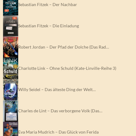
Sebastian Fitzek – Der Nachbar
Sebastian Fitzek – Die Einladung
Robert Jordan – Der Pfad der Dolche (Das Rad…
Charlotte Link – Ohne Schuld (Kate-Linville-Reihe 3)
Willy Seidel – Das älteste Ding der Welt…
Charles de Lint – Das verborgene Volk (Das…
Eva Maria Mudrich – Das Glück von Ferida