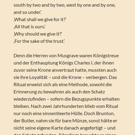
south by two and by two, west by one and by one,
and so under.‘
‚What shall we give for it?‘
‚All that is ours.‘
‚Why should we give it?‘
‚For the sake of the trust.‘
Denn die Herren von Musgrave waren Königstreue
und der Enthauptung Königs Charles I, der ihnen
zuvor seine Krone anvertraut hatte, mussten auch
sie ihre Loyalität – und die Krone – verbergen. Das
Ritual erweist sich als eine Methode, sowohl die
Erinnerung zu bewahren als auch den Schatz
wiederzufinden – sofern die Bezugspunkte erhalten
bleiben. Nach zwei Jahrhunderten blieb vom Ritual
nur noch eine sinnentleerte Hülle. Doch Brunton,
der Butler, nahm sie für bare Münze, sonst hätte er
nicht seine eigene Karte danach angefertigt – und
den Schatz gefunden. Allerdings brauchte er einen