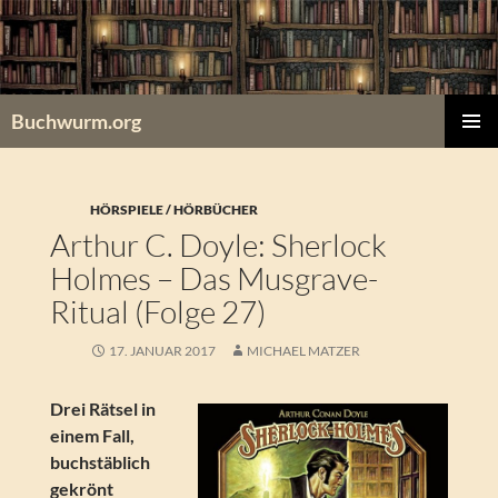
Zum
Inhalt
springen
Buchwurm.org
PRIMÄR
MENÜ
HÖRSPIELE / HÖRBÜCHER
Arthur C. Doyle: Sherlock
Holmes – Das Musgrave-
Ritual (Folge 27)
17. JANUAR 2017
MICHAEL MATZER
Drei Rätsel in
einem Fall,
buchstäblich
gekrönt