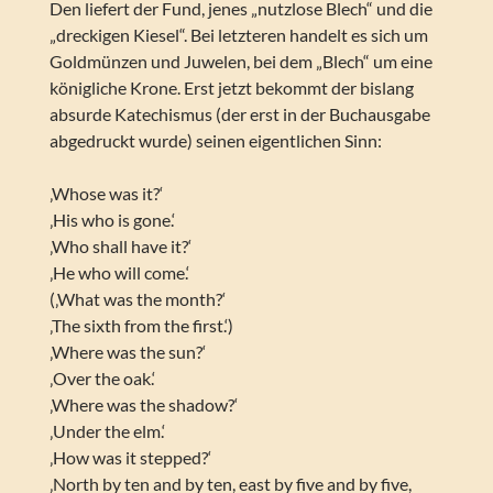
Den liefert der Fund, jenes „nutzlose Blech“ und die
„dreckigen Kiesel“. Bei letzteren handelt es sich um
Goldmünzen und Juwelen, bei dem „Blech“ um eine
königliche Krone. Erst jetzt bekommt der bislang
absurde Katechismus (der erst in der Buchausgabe
abgedruckt wurde) seinen eigentlichen Sinn:
‚Whose was it?‘
‚His who is gone.‘
‚Who shall have it?‘
‚He who will come.‘
(‚What was the month?‘
‚The sixth from the first.‘)
‚Where was the sun?‘
‚Over the oak.‘
‚Where was the shadow?‘
‚Under the elm.‘
‚How was it stepped?‘
‚North by ten and by ten, east by five and by five,