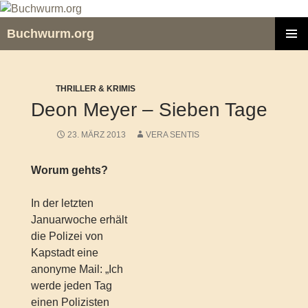
Zum
Inhalt
Buchwurm.org
springen
PRIMÄR
MENÜ
THRILLER & KRIMIS
Deon Meyer – Sieben Tage
23. MÄRZ 2013
VERA SENTIS
Worum gehts?
In der letzten
Januarwoche erhält
die Polizei von
Kapstadt eine
anonyme Mail: „Ich
werde jeden Tag
einen Polizisten