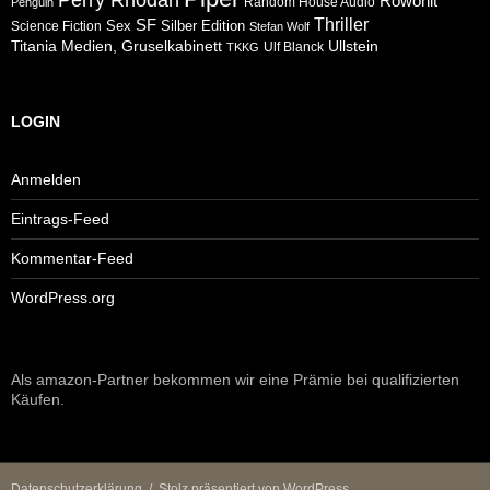
Rowohlt
Random House Audio
Penguin
Thriller
SF
Sex
Silber Edition
Science Fiction
Stefan Wolf
Ullstein
Titania Medien, Gruselkabinett
Ulf Blanck
TKKG
LOGIN
Anmelden
Eintrags-Feed
Kommentar-Feed
WordPress.org
Als amazon-Partner bekommen wir eine Prämie bei qualifizierten
Käufen.
Datenschutzerklärung
Stolz präsentiert von WordPress