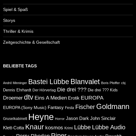
Spiel & Spaß
Storys
Thriller & Krimis
Zeitgeschichte & Gesellschaft
BELIEBTE TAGS
Blanvalet
Bastei Lübbe
André Minninger
Boris Pfeiffer
cbj
Die drei ???
Dennis Ehrhardt
Die drei ??? Kids
Der Hörverlag
dtv
Eins A Medien
EUROPA
Droemer
Erotik
Goldmann
Fischer
Fantasy
EUROPA (Sony Music)
Festa
Heyne
Jason Dark
John Sinclair
Gruselkabinett
Horror
Knaur
Lübbe
Lübbe Audio
kosmos
Klett-Cotta
Krimi
Piper
Perry Rhodan