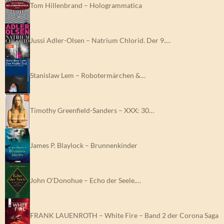
Tom Hillenbrand – Hologrammatica
Jussi Adler-Olsen – Natrium Chlorid. Der 9.…
Stanislaw Lem – Robotermärchen &…
Timothy Greenfield-Sanders – XXX: 30…
James P. Blaylock – Brunnenkinder
John O’Donohue – Echo der Seele.…
FRANK LAUENROTH – White Fire – Band 2 der Corona Saga