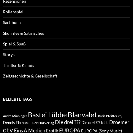
Rezensionen
Rollenspiel
Sachbuch
Skurriles & Satirisches
Spiel & Spaß
Storys
Thriller & Krimis
Zeitgeschichte & Gesellschaft
BELIEBTE TAGS
Blanvalet
Bastei Lübbe
André Minninger
Boris Pfeiffer
cbj
Die drei ???
Droemer
Dennis Ehrhardt
Die drei ??? Kids
Der Hörverlag
dtv
EUROPA
Eins A Medien
Erotik
EUROPA (Sony Music)