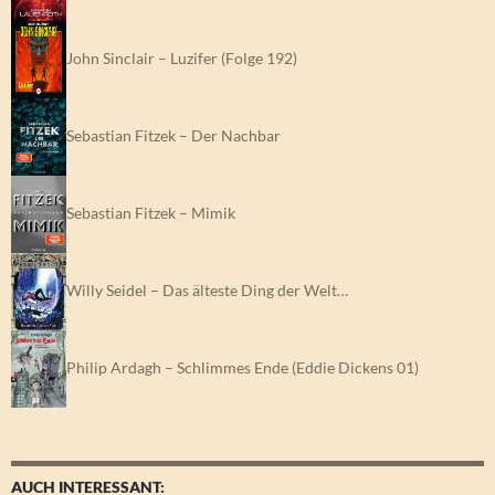
John Sinclair – Luzifer (Folge 192)
Sebastian Fitzek – Der Nachbar
Sebastian Fitzek – Mimik
Willy Seidel – Das älteste Ding der Welt…
Philip Ardagh – Schlimmes Ende (Eddie Dickens 01)
AUCH INTERESSANT: