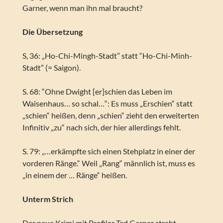
Garner, wenn man ihn mal braucht?
Die Übersetzung
S, 36: „Ho-Chi-Mingh-Stadt” statt “Ho-Chi-Minh-
Stadt” (= Saigon).
S. 68: “Ohne Dwight [er]schien das Leben im
Waisenhaus… so schal…“: Es muss „Erschien“ statt
„schien“ heißen, denn „schien“ zieht den erweiterten
Infinitiv „zu“ nach sich, der hier allerdings fehlt.
S. 79: „…erkämpfte sich einen Stehplatz in einer der
vorderen Ränge.“ Weil „Rang“ männlich ist, muss es
„in einem der … Ränge“ heißen.
Unterm Strich
Der neue Krimi mit Profiler Ted Garner strebt