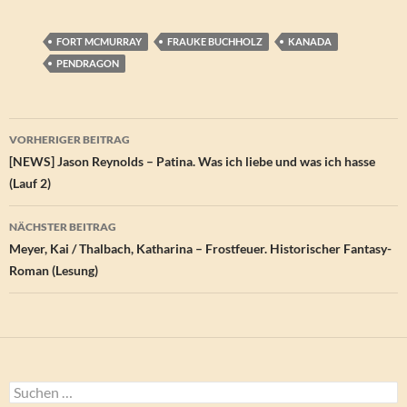
FORT MCMURRAY
FRAUKE BUCHHOLZ
KANADA
PENDRAGON
Beitragsnavigation
VORHERIGER BEITRAG
[NEWS] Jason Reynolds – Patina. Was ich liebe und was ich hasse
(Lauf 2)
NÄCHSTER BEITRAG
Meyer, Kai / Thalbach, Katharina – Frostfeuer. Historischer Fantasy-
Roman (Lesung)
Suchen
nach: