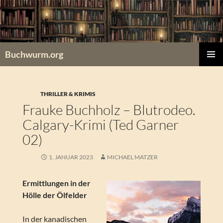
Zum
Inhalt
springen
Buchwurm.org
PRIMÄR
MENÜ
THRILLER & KRIMIS
Frauke Buchholz – Blutrodeo.
Calgary-Krimi (Ted Garner
02)
1. JANUAR 2023
MICHAEL MATZER
Ermittlungen in der
Hölle der Ölfelder
In der kanadischen