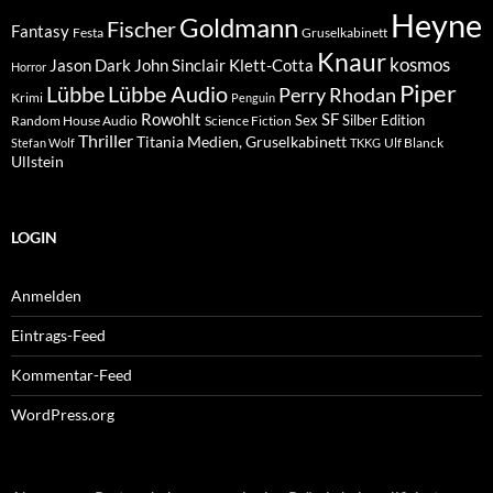
Heyne
Goldmann
Fischer
Fantasy
Festa
Gruselkabinett
Knaur
kosmos
Klett-Cotta
Jason Dark
John Sinclair
Horror
Piper
Lübbe Audio
Lübbe
Perry Rhodan
Krimi
Penguin
Rowohlt
SF
Sex
Silber Edition
Random House Audio
Science Fiction
Thriller
Titania Medien, Gruselkabinett
Ulf Blanck
Stefan Wolf
TKKG
Ullstein
LOGIN
Anmelden
Eintrags-Feed
Kommentar-Feed
WordPress.org