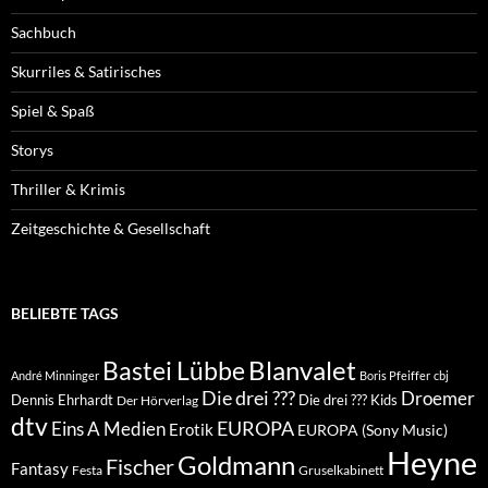
Sachbuch
Skurriles & Satirisches
Spiel & Spaß
Storys
Thriller & Krimis
Zeitgeschichte & Gesellschaft
BELIEBTE TAGS
Blanvalet
Bastei Lübbe
André Minninger
Boris Pfeiffer
cbj
Die drei ???
Droemer
Dennis Ehrhardt
Die drei ??? Kids
Der Hörverlag
dtv
EUROPA
Eins A Medien
Erotik
EUROPA (Sony Music)
Heyne
Goldmann
Fischer
Fantasy
Festa
Gruselkabinett