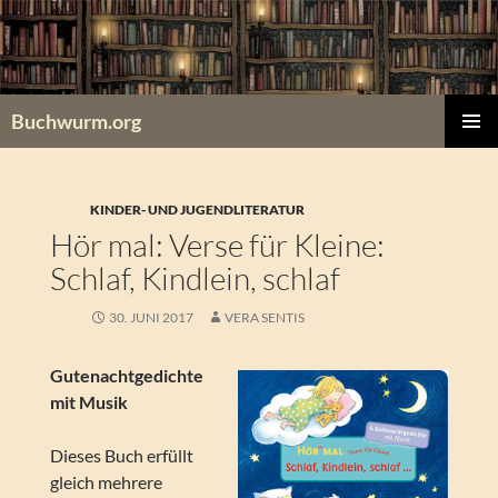
Zum
Inhalt
springen
Buchwurm.org
PRIMÄR
MENÜ
KINDER- UND JUGENDLITERATUR
Hör mal: Verse für Kleine:
Schlaf, Kindlein, schlaf
30. JUNI 2017
VERA SENTIS
Gutenachtgedichte
mit Musik
Dieses Buch erfüllt
gleich mehrere