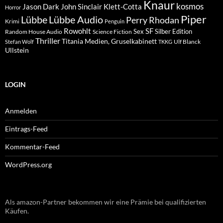
Knaur
kosmos
Klett-Cotta
Jason Dark
John Sinclair
Horror
Piper
Lübbe Audio
Lübbe
Perry Rhodan
Krimi
Penguin
Rowohlt
SF
Sex
Silber Edition
Random House Audio
Science Fiction
Thriller
Titania Medien, Gruselkabinett
Ulf Blanck
Stefan Wolf
TKKG
Ullstein
LOGIN
Anmelden
Eintrags-Feed
Kommentar-Feed
WordPress.org
Als amazon-Partner bekommen wir eine Prämie bei qualifizierten
Käufen.