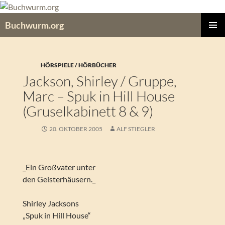
Zum
Inhalt
Buchwurm.org
springen
PRIMÄR
MENÜ
HÖRSPIELE / HÖRBÜCHER
Jackson, Shirley / Gruppe,
Marc – Spuk in Hill House
(Gruselkabinett 8 & 9)
20. OKTOBER 2005
ALF STIEGLER
_Ein Großvater unter
den Geisterhäusern._
Shirley Jacksons
„Spuk in Hill House“