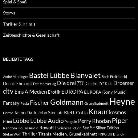
Spiel & Spaß
Storys
Thriller & Krimis
Zeitgeschichte & Gesellschaft
BELIEBTE TAGS
Blanvalet
Bastei Lübbe
André Minninger
Boris Pfeiffer
cbj
Die drei ???
Droemer
Dennis Ehrhardt
Die drei ??? Kids
Der Hörverlag
dtv
EUROPA
Eins A Medien
Erotik
EUROPA (Sony Music)
Heyne
Goldmann
Fischer
Fantasy
Festa
Gruselkabinett
Knaur
kosmos
Klett-Cotta
Jason Dark
John Sinclair
Horror
Piper
Lübbe Audio
Lübbe
Perry Rhodan
Krimi
Penguin
Rowohlt
SF
Sex
Silber Edition
Random House Audio
Science Fiction
Thriller
Titania Medien, Gruselkabinett
Ulf Blanck
Stefan Wolf
TKKG