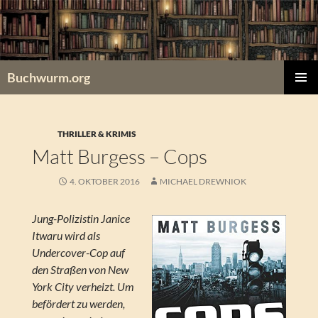
Zum
Inhalt
springen
Buchwurm.org
PRIMÄR
MENÜ
THRILLER & KRIMIS
Matt Burgess – Cops
4. OKTOBER 2016
MICHAEL DREWNIOK
Jung-Polizistin Janice
Itwaru wird als
Undercover-Cop auf
den Straßen von New
York City verheizt. Um
befördert zu werden,