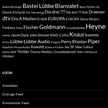
Blanvalet
Bastei Lübbe
André Minninger
Boris Pfeiffer
cbj
Die drei ???
Droemer
Dennis Ehrhardt
Die drei ??? Kids
Der Hörverlag
dtv
EUROPA
Eins A Medien
Erotik
EUROPA (Sony Music)
Heyne
Goldmann
Fischer
Fantasy
Festa
Gruselkabinett
Knaur
kosmos
Klett-Cotta
Jason Dark
John Sinclair
Horror
Piper
Lübbe Audio
Lübbe
Perry Rhodan
Krimi
Penguin
Rowohlt
SF
Sex
Silber Edition
Random House Audio
Science Fiction
Thriller
Titania Medien, Gruselkabinett
Ulf Blanck
Stefan Wolf
TKKG
Ullstein
LOGIN
Anmelden
Eintrags-Feed
Kommentar-Feed