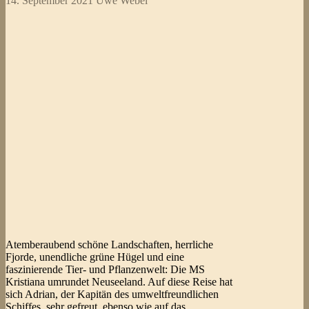
14. September 2021
Uwe Webel
Atemberaubend schöne Landschaften, herrliche
Fjorde, unendliche grüne Hügel und eine
faszinierende Tier- und Pflanzenwelt: Die MS
Kristiana umrundet Neuseeland. Auf diese Reise hat
sich Adrian, der Kapitän des umweltfreundlichen
Schiffes, sehr gefreut, ebenso wie auf das