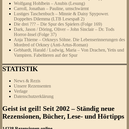
Wolfgang Hohlbein – Anubis (Lesung)
Carroll, Jonathan – Pauline, umschwärmt
Lustiges Taschenbuch – Minnie & Daisy Spypower.
Doppeltes Dilemma (LTB Lesespaß 2)
Die drei ??? – Die Spur des Spielers (Folge 169)
Dark, Jason / Döring, Oliver – John Sinclair – Dr. Tods
Horror-Insel (Folge 37)
Anja Thieme – Orkneys Söhne. Die Lebenserinnerungen des
Mordred of Orkney (Anti-Artus-Roman)
Gebhardt, Harald / Ludwig, Maria – Von Drachen, Yetis und
Vampiren. Fabeltieren auf der Spur
STATISTIK
News & Rezis
Unsere Rezensenten
Verlage
Datenschutzerklärung
Geist ist geil! Seit 2002 – Ständig neue
Rezensionen, Bücher, Lese- und Hörtipps
14238 Rezensionen online