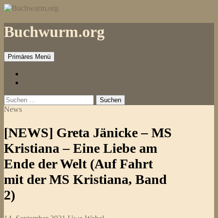
Zum
Inhalt
springen
Buchwurm.org
Primäres Menü
Impressum
Kontakt
Suchen
nach:
News
[NEWS] Greta Jänicke – MS
Kristiana – Eine Liebe am
Ende der Welt (Auf Fahrt
mit der MS Kristiana, Band
2)