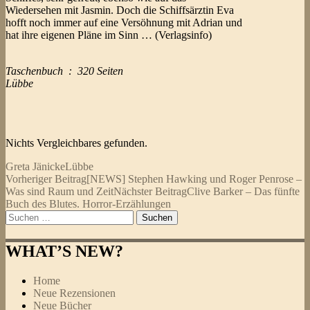
Wiedersehen mit Jasmin. Doch die Schiffsärztin Eva
hofft noch immer auf eine Versöhnung mit Adrian und
hat ihre eigenen Pläne im Sinn … (Verlagsinfo)
Taschenbuch ‏ : ‎ 320 Seiten
Lübbe
Nichts Vergleichbares gefunden.
Greta Jänicke
Lübbe
Beitragsnavigation
Vorheriger Beitrag
[NEWS] Stephen Hawking und Roger Penrose –
Was sind Raum und Zeit
Nächster Beitrag
Clive Barker – Das fünfte
Buch des Blutes. Horror-Erzählungen
Suchen
nach:
WHAT’S NEW?
Home
Neue Rezensionen
Neue Bücher