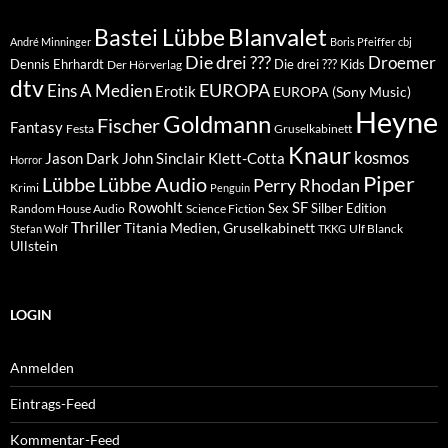
Blanvalet
Bastei Lübbe
André Minninger
Boris Pfeiffer
cbj
Die drei ???
Droemer
Dennis Ehrhardt
Die drei ??? Kids
Der Hörverlag
dtv
EUROPA
Eins A Medien
Erotik
EUROPA (Sony Music)
Heyne
Goldmann
Fischer
Fantasy
Festa
Gruselkabinett
Knaur
kosmos
Klett-Cotta
Jason Dark
John Sinclair
Horror
Piper
Lübbe Audio
Lübbe
Perry Rhodan
Krimi
Penguin
Rowohlt
SF
Sex
Silber Edition
Random House Audio
Science Fiction
Thriller
Titania Medien, Gruselkabinett
Ulf Blanck
Stefan Wolf
TKKG
Ullstein
LOGIN
Anmelden
Eintrags-Feed
Kommentar-Feed