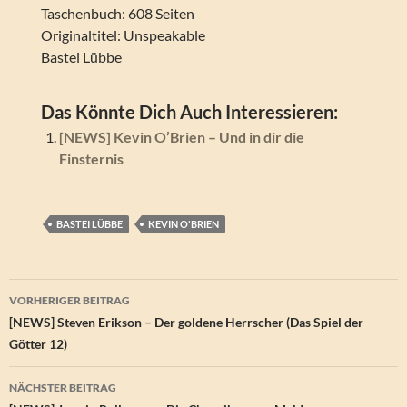
Taschenbuch: 608 Seiten
Originaltitel: Unspeakable
Bastei Lübbe
Das Könnte Dich Auch Interessieren:
[NEWS] Kevin O’Brien – Und in dir die
Finsternis
BASTEI LÜBBE
KEVIN O'BRIEN
Beitragsnavigation
VORHERIGER BEITRAG
[NEWS] Steven Erikson – Der goldene Herrscher (Das Spiel der
Götter 12)
NÄCHSTER BEITRAG