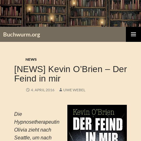
Zum
Inhalt
springen
Buchwurm.org
PRIMÄR
MENÜ
NEWS
[NEWS] Kevin O’Brien – Der
Feind in mir
4. APRIL 2016
UWE WEBEL
Die
Hypnosetherapeutin
Olivia zieht nach
Seattle, um nach