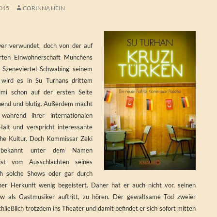
2015
CORINNA HEIN
wer verwundet, doch von der auf
ierten Einwohnerschaft Münchens
 Szeneviertel Schwabing seinem
wird es in Su Turhans drittem
rimi schon auf der ersten Seite
nend und blutig. Außerdem macht
während ihrer internationalen
alt und verspricht interessante
sche Kultur. Doch Kommissar Zeki
r bekannt unter dem Namen
ist vom Ausschlachten seines
ch solche Shows oder gar durch
her Herkunft wenig begeistert. Daher hat er auch nicht vor, seinen
ow als Gastmusiker auftritt, zu hören. Der gewaltsame Tod zweier
chließlich trotzdem ins Theater und damit befindet er sich sofort mitten