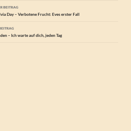
agsnavigation
R BEITRAG
ia Day – Verbotene Frucht: Eves erster Fall
BEITRAG
nden – Ich warte auf dich, jeden Tag