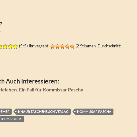
27
e
(5/5) Ihr vergebt:
(
2
Stimmen, Durchschnitt:
h Auch Interessieren:
rleichen. Ein Fall für Kommissar Pascha
OEMER
KNAUR TASCHENBUCH VERLAG
KOMMISSAR PASCHA
I DEMIRBILEK