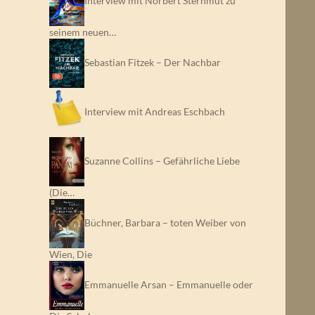
Interview mit Norbert Sternmut zu
seinem neuen…
Sebastian Fitzek – Der Nachbar
Interview mit Andreas Eschbach
Suzanne Collins – Gefährliche Liebe
(Die…
Büchner, Barbara – toten Weiber von
Wien, Die
Emmanuelle Arsan – Emmanuelle oder