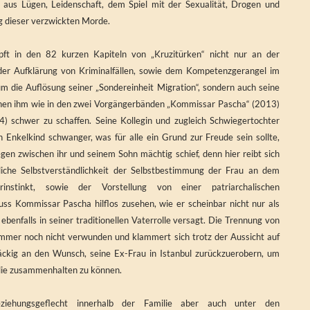
t aus Lügen, Leidenschaft, dem Spiel mit der Sexualität, Drogen und
ng dieser verzwickten Morde.
ft in den 82 kurzen Kapiteln von „Kruzitürken“ nicht nur an der
 der Aufklärung von Kriminalfällen, sowie dem Kompetenzgerangel im
m die Auflösung seiner „Sondereinheit Migration“, sondern auch seine
en ihm wie in den zwei Vorgängerbänden „Kommissar Pascha“ (2013)
4) schwer zu schaffen. Seine Kollegin und zugleich Schwiegertochter
 Enkelkind schwanger, was für alle ein Grund zur Freude sein sollte,
en zwischen ihr und seinem Sohn mächtig schief, denn hier reibt sich
iche Selbstverständlichkeit der Selbstbestimmung der Frau an dem
erinstinkt, sowie der Vorstellung von einer patriarchalischen
uss Kommissar Pascha hilflos zusehen, wie er scheinbar nicht nur als
benfalls in seiner traditionellen Vaterrolle versagt. Die Trennung von
immer noch nicht verwunden und klammert sich trotz der Aussicht auf
äckig an den Wunsch, seine Ex-Frau in Istanbul zurückzuerobern, um
lie zusammenhalten zu können.
Beziehungsgeflecht innerhalb der Familie aber auch unter den