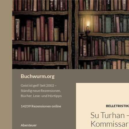
Zum
Inhalt
springen
Buchwurm.org
Geist ist geil! Seit 2002 –
Ständig neue Rezensionen,
Bücher, Lese- und Hörtipps
BELLETRISTI
14239 Rezensionen online
Su Turhan –
Kommissar
Abenteuer