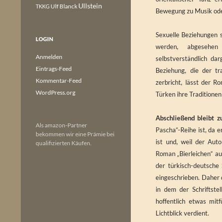
Ullstein
Ulf Blanck
TKKG
Bewegung zu Musik oder
Sexuelle Beziehungen s
LOGIN
werden, abgesehen 
Anmelden
selbstverständlich da
Eintrags-Feed
Beziehung, die der t
Kommentar-Feed
zerbricht, lässt der 
WordPress.org
Türken ihre Traditione
Abschließend bleibt z
Als amazon-Partner
Pascha“-Reihe ist, da 
bekommen wir eine Prämie bei
ist und, weil der Aut
qualifizierten Käufen.
Roman „Bierleichen“ auf 
der türkisch-deutsche 
eingeschrieben. Daher 
in dem der Schriftst
hoffentlich etwas mit
Lichtblick verdient.