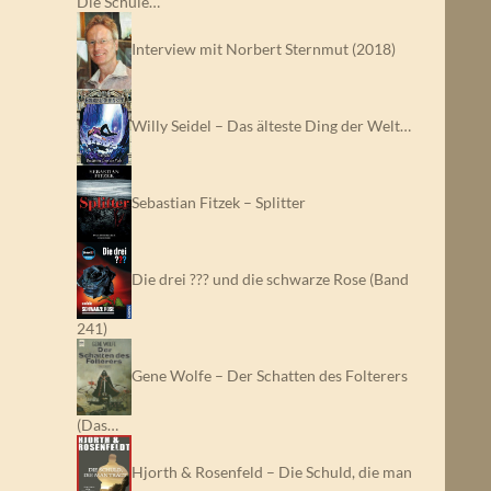
Die Schule…
Interview mit Norbert Sternmut (2018)
Willy Seidel – Das älteste Ding der Welt…
Sebastian Fitzek – Splitter
Die drei ??? und die schwarze Rose (Band
241)
Gene Wolfe – Der Schatten des Folterers
(Das…
Hjorth & Rosenfeld – Die Schuld, die man