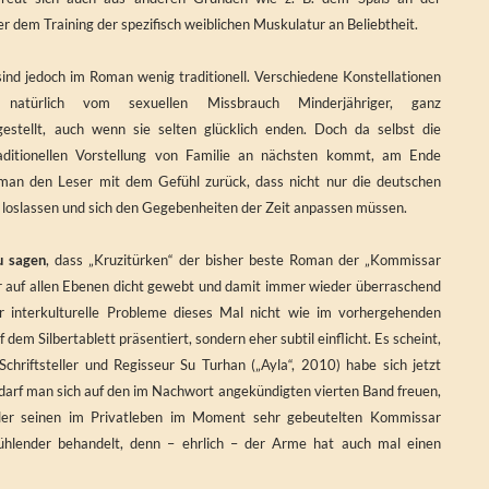
 dem Training der spezifisch weiblichen Muskulatur an Beliebtheit.
ind jedoch im Roman wenig traditionell. Verschiedene Konstellationen
natürlich vom sexuellen Missbrauch Minderjähriger, ganz
rgestellt, auch wenn sie selten glücklich enden. Doch da selbst die
raditionellen Vorstellung von Familie an nächsten kommt, am Ende
Roman den Leser mit dem Gefühl zurück, dass nicht nur die deutschen
n loslassen und sich den Gegebenheiten der Zeit anpassen müssen.
u sagen
, dass „Kruzitürken“ der bisher beste Roman der „Kommissar
er auf allen Ebenen dicht gewebt und damit immer wieder überraschend
or interkulturelle Probleme dieses Mal nicht wie im vorhergehenden
dem Silbertablett präsentiert, sondern eher subtil einflicht. Es scheint,
Schriftsteller und Regisseur Su Turhan („Ayla“, 2010) habe sich jetzt
darf man sich auf den im Nachwort angekündigten vierten Band freuen,
eller seinen im Privatleben im Moment sehr gebeutelten Kommissar
fühlender behandelt, denn – ehrlich – der Arme hat auch mal einen