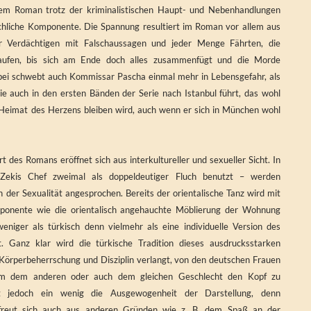
dem Roman trotz der kriminalistischen Haupt- und Nebenhandlungen
chliche Komponente. Die Spannung resultiert im Roman vor allem aus
r Verdächtigen mit Falschaussagen und jeder Menge Fährten, die
laufen, bis sich am Ende doch alles zusammenfügt und die Morde
bei schwebt auch Kommissar Pascha einmal mehr in Lebensgefahr, als
e auch in den ersten Bänden der Serie nach Istanbul führt, das wohl
 Heimat des Herzens bleiben wird, auch wenn er sich in München wohl
t des Romans eröffnet sich aus interkultureller und sexueller Sicht. In
 Zekis Chef zweimal als doppeldeutiger Fluch benutzt – werden
n der Sexualität angesprochen. Bereits der orientalische Tanz wird mit
mponente wie die orientalisch angehauchte Möblierung der Wohnung
weniger als türkisch denn vielmehr als eine individuelle Version des
rt. Ganz klar wird die türkische Tradition dieses ausdrucksstarken
 Körperbeherrschung und Disziplin verlangt, von den deutschen Frauen
m dem anderen oder auch dem gleichen Geschlecht den Kopf zu
lt jedoch ein wenig die Ausgewogenheit der Darstellung, denn
erfreut sich auch aus anderen Gründen wie z. B. dem Spaß an der