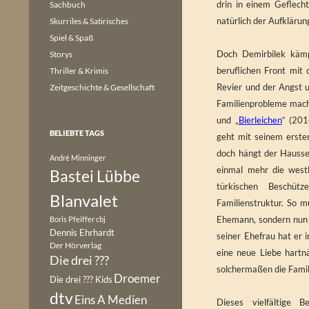
drin in einem Geflech
Sachbuch
natürlich der Aufkläru
Skurriles & Satirisches
Spiel & Spaß
Doch Demirbilek kämp
Storys
beruflichen Front mit
Thriller & Krimis
Revier und der Angst u
Zeitgeschichte & Gesellschaft
Familienprobleme mach
und „
Bierleichen
“ (201
BELIEBTE TAGS
geht mit seinem ersten
doch hängt der Hausseg
André Minninger
einmal mehr die westl
Bastei Lübbe
türkischen Beschütz
Blanvalet
Familienstruktur. So m
Ehemann, sondern nun e
Boris Pfeiffer
cbj
Dennis Ehrhardt
seiner Ehefrau hat er 
Der Hörverlag
eine neue Liebe hartn
Die drei ???
solchermaßen die Fami
Droemer
Die drei ??? Kids
dtv
Eins A Medien
Dieses vielfältige 