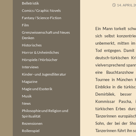
Belletristik
14. APRIL 
Comics / Graphic Novels
Fantasy / Science-Fiction
Film
Ein Mann torkelt sch
Grenzwissenschaft und Neues
sich selbst konzentr
Denken
unbemerkt, mitten im
Historisches
Tod entgegen. Damit 
Horror & Unheimliches
deutsch-türkischen K
Hörspiele / Hörbücher
vielversprechend span
Interviews
eine Bauchtanzshow 
Kinder- und Jugendliteratur
Tournee in München H
Magazine
Einblicke in die türki
Magie und Esoterik
Demirbilek, besse
Musik
Kommissar Pascha, 
News
türkischen Erbes dur
Philosophie und Religion und
Tänzerinnen europäisc
Spiritualität
Sohn, der bei der Sh
Rezensionen
Tänzerinnen führt ihn s
Rollenspiel