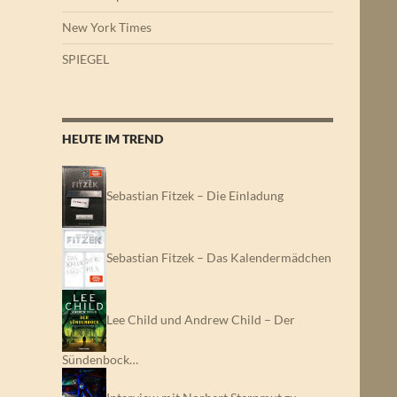
New York Times
SPIEGEL
HEUTE IM TREND
Sebastian Fitzek – Die Einladung
Sebastian Fitzek – Das Kalendermädchen
Lee Child und Andrew Child – Der
Sündenbock…