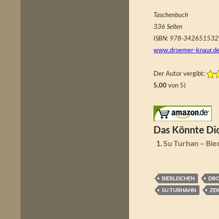
Taschenbuch
336 Seiten
ISBN: 978-34265153
www.droemer-knaur.d
Der Autor vergibt:
5,00
von 5)
Das Könnte Dic
Su Turhan – Bie
BIERLEICHEN
DR
SU TURHAHN
ZEK