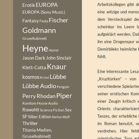
EUROPA
Arbeitskollegen gibt 
Erotik
eine witzige und mens
EUROPA (Sony Music)
Fischer
dem Versteckspiel de
Fantasy
Festa
scheinbar ins Leere 
Goldmann
aufgeklärt werden. Da
Gruselkabinett
ihn eine Drogenspur wi
Heyne
Demirbileks heimliche
Horror
fühlt.
Jason Dark
John Sinclair
Knaur
Klett-Cotta
Eine interessante Lesar
Lübbe
kosmos
Krimi
„Kruzitürken“ – von
Lübbe Audio
verschiedene Spielarte
Penguin
Piper
seiner erotischen Ko
Perry Rhodan
einer Zeugin kritisch 
Random House Audio
Orients charakterisie
Rowohlt
Sex
Science Fiction
SF
Tanzes, der erhebliche
Silber Edition
Stefan Wolf
Thriller
im Roman benutzt, u
Titania Medien,
verdrehen. Hier feh
Gruselkabinett
orientalischer Tanz 