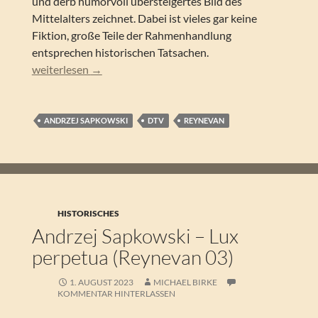
und derb humorvoll übersteigertes Bild des
Mittelalters zeichnet. Dabei ist vieles gar keine
Fiktion, große Teile der Rahmenhandlung
entsprechen historischen Tatsachen.
Andrzej Sapkowski – Gottesstreiter (Reynevan 02)
weiterlesen
→
ANDRZEJ SAPKOWSKI
DTV
REYNEVAN
HISTORISCHES
Andrzej Sapkowski – Lux
perpetua (Reynevan 03)
1. AUGUST 2023
MICHAEL BIRKE
KOMMENTAR HINTERLASSEN