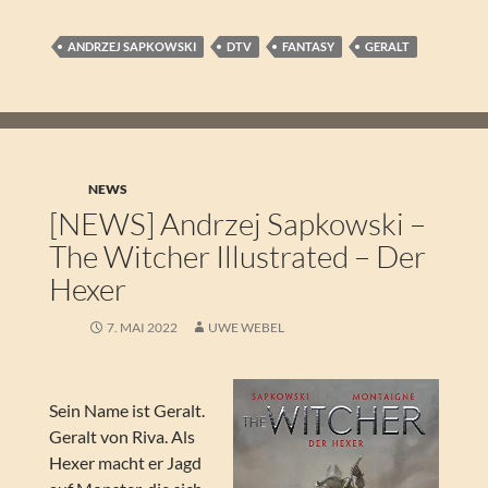
ANDRZEJ SAPKOWSKI
DTV
FANTASY
GERALT
NEWS
[NEWS] Andrzej Sapkowski –
The Witcher Illustrated – Der
Hexer
7. MAI 2022
UWE WEBEL
Sein Name ist Geralt.
Geralt von Riva. Als
Hexer macht er Jagd