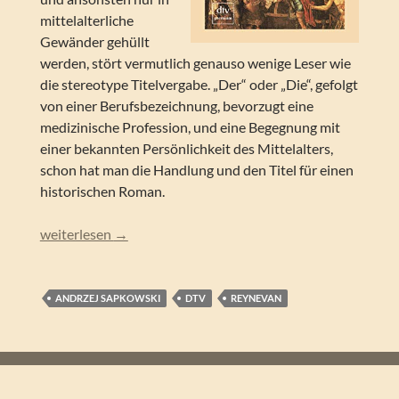
mittelalterliche
Gewänder gehüllt
werden, stört vermutlich genauso wenige Leser wie
die stereotype Titelvergabe. „Der“ oder „Die“, gefolgt
von einer Berufsbezeichnung, bevorzugt eine
medizinische Profession, und eine Begegnung mit
einer bekannten Persönlichkeit des Mittelalters,
schon hat man die Handlung und den Titel für einen
historischen Roman.
Andrzej Sapkowski – Narrenturm (Reynevan 01)
weiterlesen
→
ANDRZEJ SAPKOWSKI
DTV
REYNEVAN