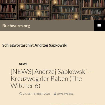
Zum
Inhalt
springen
Buchwurm.org
PRIMÄR
MENÜ
Schlagwortarchiv: Andrzej Sapkowski
NEWS
[NEWS] Andrzej Sapkowski –
Kreuzweg der Raben (The
Witcher 6)
24. SEPTEMBER 2025
UWE WEBEL