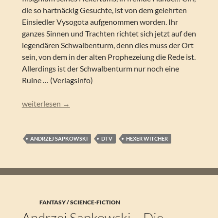
die so hartnäckig Gesuchte, ist von dem gelehrten
Einsiedler Vysogota aufgenommen worden. Ihr
ganzes Sinnen und Trachten richtet sich jetzt auf den
legendären Schwalbenturm, denn dies muss der Ort
sein, von dem in der alten Prophezeiung die Rede ist.
Allerdings ist der Schwalbenturm nur noch eine
Ruine … (Verlagsinfo)
Andrzej Sapkowski – Der Schwalbenturm (Geralt-Saga 4)
weiterlesen
→
ANDRZEJ SAPKOWSKI
DTV
HEXER WITCHER
FANTASY / SCIENCE-FICTION
Andrzej Sapkowski – Die