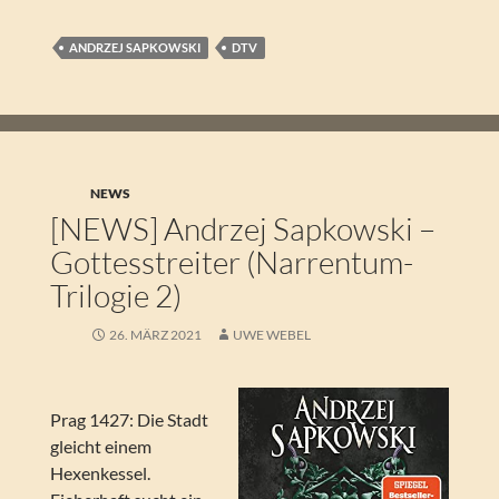
ANDRZEJ SAPKOWSKI
DTV
NEWS
[NEWS] Andrzej Sapkowski –
Gottesstreiter (Narrentum-
Trilogie 2)
26. MÄRZ 2021
UWE WEBEL
Prag 1427: Die Stadt
gleicht einem
Hexenkessel.