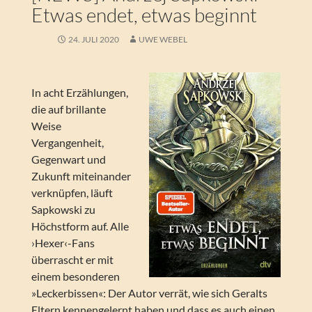
Etwas endet, etwas beginnt
24. JULI 2020
UWE WEBEL
In acht Erzählungen,
die auf brillante
Weise
Vergangenheit,
Gegenwart und
Zukunft miteinander
verknüpfen, läuft
Sapkowski zu
Höchstform auf. Alle
›Hexer‹-Fans
überrascht er mit
einem besonderen
»Leckerbissen«: Der Autor verrät, wie sich Geralts
Eltern kennengelernt haben und dass es auch einen