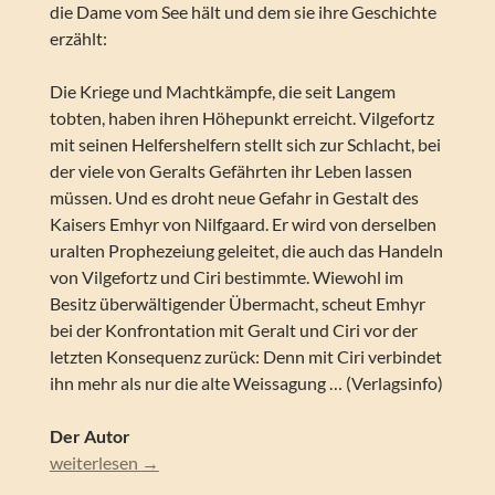
die Dame vom See hält und dem sie ihre Geschichte
erzählt:
Die Kriege und Machtkämpfe, die seit Langem
tobten, haben ihren Höhepunkt erreicht. Vilgefortz
mit seinen Helfershelfern stellt sich zur Schlacht, bei
der viele von Geralts Gefährten ihr Leben lassen
müssen. Und es droht neue Gefahr in Gestalt des
Kaisers Emhyr von Nilfgaard. Er wird von derselben
uralten Prophezeiung geleitet, die auch das Handeln
von Vilgefortz und Ciri bestimmte. Wiewohl im
Besitz überwältigender Übermacht, scheut Emhyr
bei der Konfrontation mit Geralt und Ciri vor der
letzten Konsequenz zurück: Denn mit Ciri verbindet
ihn mehr als nur die alte Weissagung … (Verlagsinfo)
Der Autor
Andrzej Sapkowski – Die Dame vom See (Geralt-Saga, 5. R
weiterlesen
→