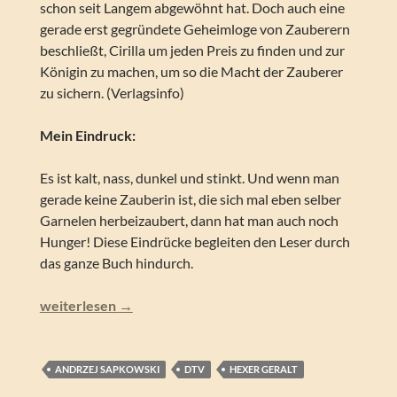
schon seit Langem abgewöhnt hat. Doch auch eine
gerade erst gegründete Geheimloge von Zauberern
beschließt, Cirilla um jeden Preis zu finden und zur
Königin zu machen, um so die Macht der Zauberer
zu sichern. (Verlagsinfo)
Mein Eindruck:
Es ist kalt, nass, dunkel und stinkt. Und wenn man
gerade keine Zauberin ist, die sich mal eben selber
Garnelen herbeizaubert, dann hat man auch noch
Hunger! Diese Eindrücke begleiten den Leser durch
das ganze Buch hindurch.
Andrzej Sapkowski – Feuertaufe (Hexer Geralt 3)
weiterlesen
→
ANDRZEJ SAPKOWSKI
DTV
HEXER GERALT