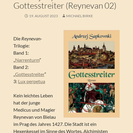
Gottesstreiter (Reynevan 02)
19. AUGUST 2023
MICHAEL BIRKE
Die
Reynevan
-
Trilogie:
Band 1:
„
Narrenturm
“
Band 2:
„
Gottesstreiter
“
3:
Lux perpetua
Kein leichtes Leben
hat der junge
Medicus und Magier
Reynevan von Bielau
im Prag des Jahres 1427. Die Stadt ist ein
Hexenkessel im Sinne des Wortes. Alchimisten