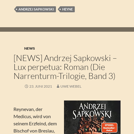
ANDRZEJ SAPKOWSKI
HEYNE
NEWS
[NEWS] Andrzej Sapkowski –
Lux perpetua: Roman (Die
Narrenturm-Trilogie, Band 3)
23. JUNI 2021
UWE WEBEL
Reynevan, der
Medicus, wird von
seinem Erzfeind, dem
Bischof von Breslau,