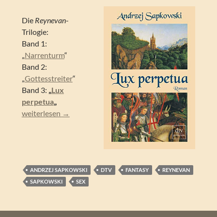
Die
Reynevan
-
Trilogie:
Band 1:
„
Narrenturm
“
Band 2:
„
Gottesstreiter
“
Band 3:
„
Lux
perpetua
„
Andrzej Sapkowski – Lux perpetua (Reynevan 03)
weiterlesen
→
ANDRZEJ SAPKOWSKI
DTV
FANTASY
REYNEVAN
SAPKOWSKI
SEX