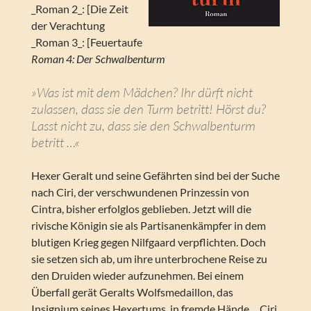
_Roman 2_: [Die Zeit
der Verachtung
_Roman 3_: [Feuertaufe
Roman 4: Der Schwalbenturm
»Was ist mit dem Mädchen? Ihr dürft nicht
zulassen, dass sie den Turm betritt! Hörst du?
Lasst nicht zu, dass sie den Schwalbenturm
betritt …«
Hexer Geralt und seine Gefährten sind bei der Suche
nach Ciri, der verschwundenen Prinzessin von
Cintra, bisher erfolglos geblieben. Jetzt will die
rivische Königin sie als Partisanenkämpfer in dem
blutigen Krieg gegen Nilfgaard verpflichten. Doch
sie setzen sich ab, um ihre unterbrochene Reise zu
den Druiden wieder aufzunehmen. Bei einem
Überfall gerät Geralts Wolfsmedaillon, das
Insignium seines Hexertums, in fremde Hände… Ciri,