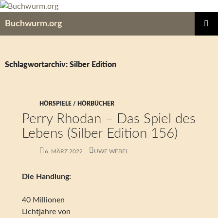
Zum
Inhalt
Buchwurm.org
springen
PRIMÄR
MENÜ
Schlagwortarchiv: Silber Edition
HÖRSPIELE / HÖRBÜCHER
Perry Rhodan – Das Spiel des
Lebens (Silber Edition 156)
6. MÄRZ 2022
UWE WEBEL
Die Handlung:
40 Millionen
Lichtjahre von