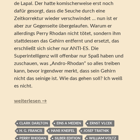
de Lapal. Der hatte komischerweise erst noch
dafür gesorgt, dass die Seuche durch eine
Zeitkorrektur wieder verschwindet … nun ist er
aber zur Gegenseite übergelaufen. Warum er
allerdings Perry Rhodan nicht tötet, sondern ihm
stattdessen das Gehirn entfernt und ersetzt, das
erschließt sich sicher nur ANTI-ES. Die
Superintelligenz will offenbar nur Spaß haben und
zuschauen, was „Andro-Rhodan“ so alles treiben
kann, bevor irgendwer merkt, dass sein Gehirn
nicht das seinige ist. Wie das gehen soll? Ich weiß
es nicht.
Perry Rhodan – Gehirn in Fesseln (Silber Edition 70)
weiterlesen
→
CLARK DARLTON
EINS A MEDIEN
ERNST VLCEK
H. G. FRANCIS
HANS KNEIFEL
JOSEF TRATNIK
PERRY RHODAN
SILBER EDITION
WILLIAM VOLTZ