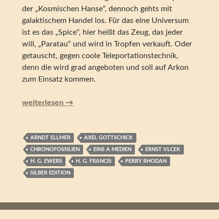
der „Kosmischen Hanse“, dennoch gehts mit
galaktischem Handel los. Für das eine Universum
ist es das „Spice“, hier heißt das Zeug, das jeder
will, „Paratau“ und wird in Tropfen verkauft. Oder
getauscht, gegen coole Teleportationstechnik,
denn die wird grad angeboten und soll auf Arkon
zum Einsatz kommen.
Perry Rhodan – Der Kartanin-Konflikt (Silber Edition 155
weiterlesen
→
ARNDT ELLMER
AXEL GOTTSCHICK
CHRONOFOSSILIEN
EINS A MEDIEN
ERNST VLCEK
H. G. EWERS
H. G. FRANCIS
PERRY RHODAN
SILBER EDITION