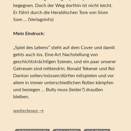
begegnen. Doch der Weg dorthin ist nicht leicht.
Er führt durch die Heraldischen Tore von Siom
Som … (Verlagsinfo)
Mein Eindruck:
„Spiel des Lebens“ steht auf dem Cover und damit
gehts auch los. Eine Art Nachstellung von
geschichtsträchtigen Szenen, und ein paar unserer
Getreuen sind mittendrin. Ronald Tekener und Roi
Danton sollen/müssen/dürfen mitspielen und vor
allem in immer unterschiedlichen Rollen kämpfen
und besiegen … Bully muss (leider?) draußen
bleiben.
Perry Rhodan – Das Spiel des Lebens (Silber Edition 156)
weiterlesen
→