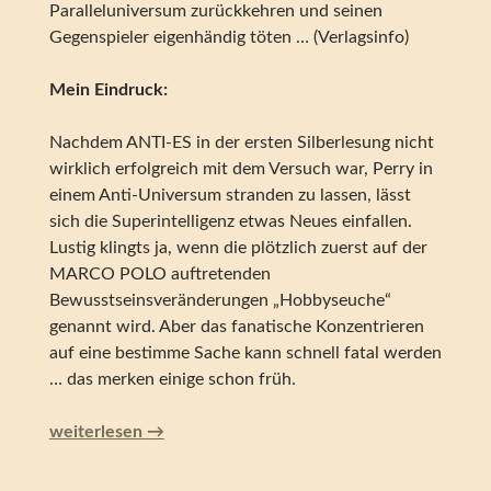
Paralleluniversum zurückkehren und seinen
Gegenspieler eigenhändig töten … (Verlagsinfo)
Mein Eindruck:
Nachdem ANTI-ES in der ersten Silberlesung nicht
wirklich erfolgreich mit dem Versuch war, Perry in
einem Anti-Universum stranden zu lassen, lässt
sich die Superintelligenz etwas Neues einfallen.
Lustig klingts ja, wenn die plötzlich zuerst auf der
MARCO POLO auftretenden
Bewusstseinsveränderungen „Hobbyseuche“
genannt wird. Aber das fanatische Konzentrieren
auf eine bestimme Sache kann schnell fatal werden
… das merken einige schon früh.
Perry Rhodan – Die Hyperseuche (Silber Edition 69)
weiterlesen
→