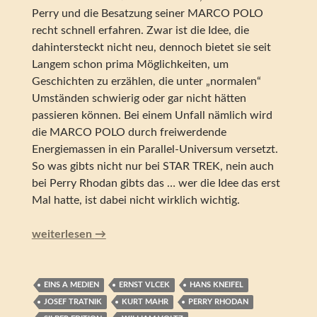
Perry und die Besatzung seiner MARCO POLO
recht schnell erfahren. Zwar ist die Idee, die
dahintersteckt nicht neu, dennoch bietet sie seit
Langem schon prima Möglichkeiten, um
Geschichten zu erzählen, die unter „normalen“
Umständen schwierig oder gar nicht hätten
passieren können. Bei einem Unfall nämlich wird
die MARCO POLO durch freiwerdende
Energiemassen in ein Parallel-Universum versetzt.
So was gibts nicht nur bei STAR TREK, nein auch
bei Perry Rhodan gibts das … wer die Idee das erst
Mal hatte, ist dabei nicht wirklich wichtig.
Perry Rhodan – Anti-Universum (Silber Edition 68)
weiterlesen
→
EINS A MEDIEN
ERNST VLCEK
HANS KNEIFEL
JOSEF TRATNIK
KURT MAHR
PERRY RHODAN