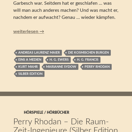
Garbesch war. Seitdem hat er geschlafen … was
will man auch anderes machen? Und was macht er,
nachdem er aufwacht? Genau … wieder kämpfen.
Perry Rhodan – Duell der Erbfeinde (Silber Edition 117)
weiterlesen
→
ANDREAS LAURENZ MAIER
DIE KOSMISCHEN BURGEN
EINS A MEDIEN
H. G. EWERS
H. G. FRANCIS
KURT MAHR
MARIANNE SYDOW
PERRY RHODAN
SILBER EDITION
HÖRSPIELE / HÖRBÜCHER
Perry Rhodan – Die Raum-
Zeit-Ingenieure (Silber Edition