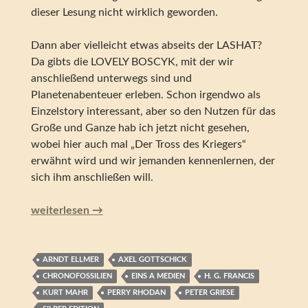
dieser Lesung nicht wirklich geworden.
Dann aber vielleicht etwas abseits der LASHAT?
Da gibts die LOVELY BOSCYK, mit der wir
anschließend unterwegs sind und
Planetenabenteuer erleben. Schon irgendwo als
Einzelstory interessant, aber so den Nutzen für das
Große und Ganze hab ich jetzt nicht gesehen,
wobei hier auch mal „Der Tross des Kriegers“
erwähnt wird und wir jemanden kennenlernen, der
sich ihm anschließen will.
Perry Rhodan – Der Tross des Kriegers (Silber Edition 15
weiterlesen
→
ARNDT ELLMER
AXEL GOTTSCHICK
CHRONOFOSSILIEN
EINS A MEDIEN
H. G. FRANCIS
KURT MAHR
PERRY RHODAN
PETER GRIESE