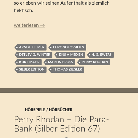
so erleben wir seinen Aufenthalt als ziemlich
hektisch.
Perry Rhodan – Die Raum-Zeit-Ingenieure (Silber Edition 
weiterlesen
→
ARNDT ELLMER
CHRONOFOSSILIEN
DETLEV G. WINTER
EINS A MEDIEN
H. G. EWERS
KURT MAHR
MARTIN BROSS
PERRY RHODAN
SILBER EDITION
THOMAS ZIEGLER
HÖRSPIELE / HÖRBÜCHER
Perry Rhodan – Die Para-
Bank (Silber Edition 67)