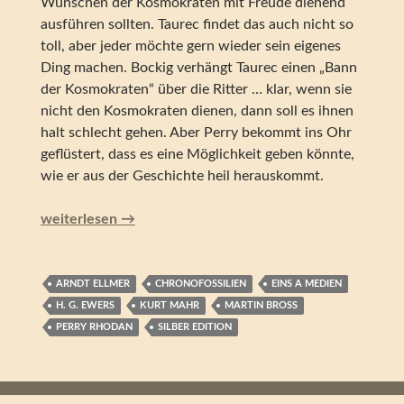
Wünschen der Kosmokraten mit Freude dienend
ausführen sollten. Taurec findet das auch nicht so
toll, aber jeder möchte gern wieder sein eigenes
Ding machen. Bockig verhängt Taurec einen „Bann
der Kosmokraten“ über die Ritter … klar, wenn sie
nicht den Kosmokraten dienen, dann soll es ihnen
halt schlecht gehen. Aber Perry bekommt ins Ohr
geflüstert, dass es eine Möglichkeit geben könnte,
wie er aus der Geschichte heil herauskommt.
Perry Rhodan – Kodexfieber (Silber Edition 154)
weiterlesen
→
ARNDT ELLMER
CHRONOFOSSILIEN
EINS A MEDIEN
H. G. EWERS
KURT MAHR
MARTIN BROSS
PERRY RHODAN
SILBER EDITION