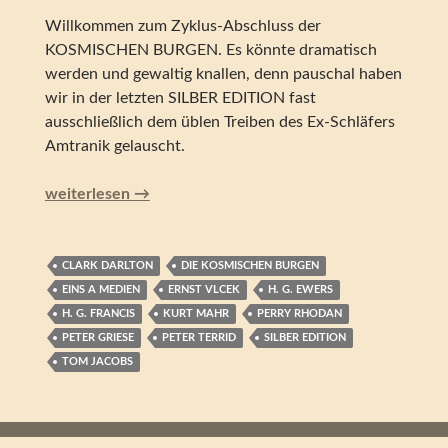
Willkommen zum Zyklus-Abschluss der
KOSMISCHEN BURGEN. Es könnte dramatisch
werden und gewaltig knallen, denn pauschal haben
wir in der letzten SILBER EDITION fast
ausschließlich dem üblen Treiben des Ex-Schläfers
Amtranik gelauscht.
Perry Rhodan – Kampf gegen die VAZIFAR (Silber Edition
weiterlesen
→
CLARK DARLTON
DIE KOSMISCHEN BURGEN
EINS A MEDIEN
ERNST VLCEK
H. G. EWERS
H. G. FRANCIS
KURT MAHR
PERRY RHODAN
PETER GRIESE
PETER TERRID
SILBER EDITION
TOM JACOBS