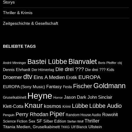
Storys
Thriller & Krimis
Zeitgeschichte & Gesellschaft
BELIEBTE TAGS
Blanvalet
Bastei Lübbe
André Minninger
Boris Pfeiffer
cbj
Die drei ???
Dennis Ehrhardt
Die drei ??? Kids
Der Hörverlag
dtv
Eins A Medien
EUROPA
Droemer
Erotik
Goldmann
Fischer
Fantasy
EUROPA (Sony Music)
Festa
Heyne
Jason Dark
John Sinclair
Gruselkabinett
Horror
Knaur
Lübbe
Lübbe Audio
kosmos
Klett-Cotta
Krimi
Piper
Perry Rhodan
Rowohlt
Random House Audio
Penguin
Thriller
SF
Sex
Silber Edition
Science Fiction
Stefan Wolf
Ullstein
Titania Medien, Gruselkabinett
Ulf Blanck
TKKG