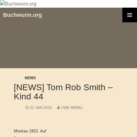
Zum
Inhalt
Buchwurm.org
springen
PRIMÄR
MENÜ
NEWS
[NEWS] Tom Rob Smith –
Kind 44
22. MAI 2015
UWE WEBEL
Moskau 1953. Auf