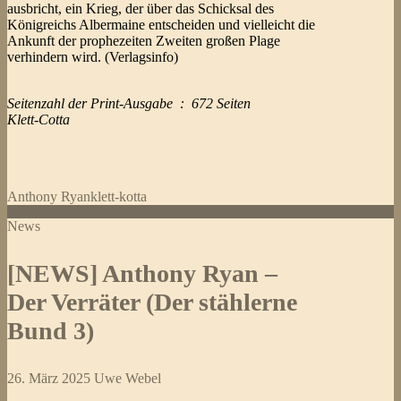
ausbricht, ein Krieg, der über das Schicksal des
Königreichs Albermaine entscheiden und vielleicht die
Ankunft der prophezeiten Zweiten großen Plage
verhindern wird. (Verlagsinfo)
Seitenzahl der Print-Ausgabe ‏ : ‎ 672 Seiten
Klett-Cotta
Anthony Ryan
klett-kotta
News
[NEWS] Anthony Ryan –
Der Verräter (Der stählerne
Bund 3)
26. März 2025
Uwe Webel