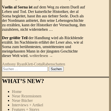
Vaelin al Sorna ist
auf dem Weg zu einem Duell auf
Leben und Tod. Der kaiserliche Historiker, der al
Sorna begleitet, hasst ihn aus tiefster Seele. Doch als
der Nordmann anbietet, ihm seine Lebensgeschichte
zu erzählen, kann der Historiker der Versuchung, ihm
zuzuhören, nicht widerstehen …
Der größte Teil
der Handlung wird als Rückblende
erzählt. Im Nachhinein erfährt der Leser also, wie al
Sorna zum berühmtesten, umstrittensten und
meistgehassten Mann in der jüngsten Geschichte
Anthony
dieser Welt wird.
weiterlesen
→
Ryan
Anthony Ryan
Klett-Cotta
Rabenschatten
–
Suchen
Das
nach:
Lied
des
WHAT’S NEW?
Blutes
(Rabenschatten
1)
Home
Neue Rezensionen
Neue Bücher
Interviews + Artikel
Features + Storys