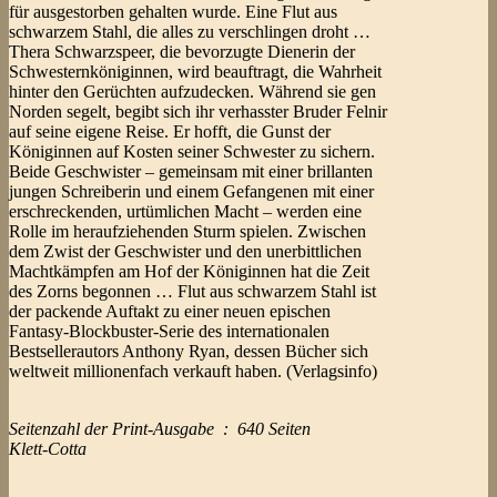
für ausgestorben gehalten wurde. Eine Flut aus
schwarzem Stahl, die alles zu verschlingen droht …
Thera Schwarzspeer, die bevorzugte Dienerin der
Schwesternköniginnen, wird beauftragt, die Wahrheit
hinter den Gerüchten aufzudecken. Während sie gen
Norden segelt, begibt sich ihr verhasster Bruder Felnir
auf seine eigene Reise. Er hofft, die Gunst der
Königinnen auf Kosten seiner Schwester zu sichern.
Beide Geschwister – gemeinsam mit einer brillanten
jungen Schreiberin und einem Gefangenen mit einer
erschreckenden, urtümlichen Macht – werden eine
Rolle im heraufziehenden Sturm spielen. Zwischen
dem Zwist der Geschwister und den unerbittlichen
Machtkämpfen am Hof der Königinnen hat die Zeit
des Zorns begonnen … Flut aus schwarzem Stahl ist
der packende Auftakt zu einer neuen epischen
Fantasy-Blockbuster-Serie des internationalen
Bestsellerautors Anthony Ryan, dessen Bücher sich
weltweit millionenfach verkauft haben. (Verlagsinfo)
Seitenzahl der Print-Ausgabe ‏ : ‎ 640 Seiten
Klett-Cotta