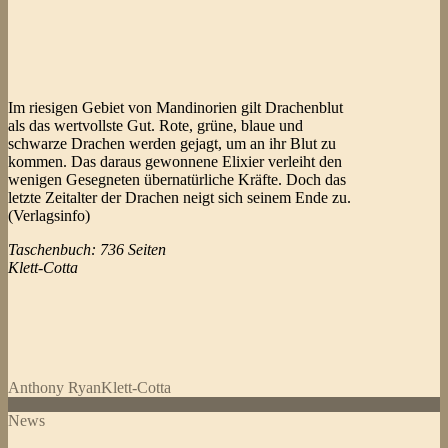
Im riesigen Gebiet von Mandinorien gilt Drachenblut
als das wertvollste Gut. Rote, grüne, blaue und
schwarze Drachen werden gejagt, um an ihr Blut zu
kommen. Das daraus gewonnene Elixier verleiht den
wenigen Gesegneten übernatürliche Kräfte. Doch das
letzte Zeitalter der Drachen neigt sich seinem Ende zu.
(Verlagsinfo)
Taschenbuch: 736 Seiten
Klett-Cotta
Anthony Ryan
Klett-Cotta
News