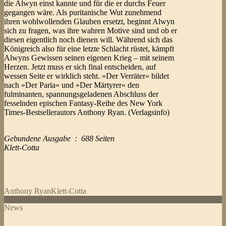
die Alwyn einst kannte und für die er durchs Feuer
gegangen wäre. Als puritanische Wut zunehmend
ihren wohlwollenden Glauben ersetzt, beginnt Alwyn
sich zu fragen, was ihre wahren Motive sind und ob er
diesen eigentlich noch dienen will. Während sich das
Königreich also für eine letzte Schlacht rüstet, kämpft
Alwyns Gewissen seinen eigenen Krieg – mit seinem
Herzen. Jetzt muss er sich final entscheiden, auf
wessen Seite er wirklich steht. »Der Verräter« bildet
nach »Der Paria« und »Der Märtyrer« den
fulminanten, spannungsgeladenen Abschluss der
fesselnden epischen Fantasy-Reihe des New York
Times-Bestsellerautors Anthony Ryan. (Verlagsinfo)
Gebundene Ausgabe ‏ : ‎ 688 Seiten
Klett-Cotta
Anthony Ryan
Klett-Cotta
News