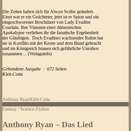
Die Zeiten haben sich für Alwyn Scribe geändert.
Einst war er ein Geächteter, jetzt ist er Spion und ein
eingeschworener Beschützer von Lady Evadine
Courlain. Ihre Visionen einer dämonischen
Apokalypse verliehen ihr die fanatische Ergebenheit
der Gläubigen. Doch Evadines wachsender Ruhm hat
sie in Konflikt mit der Krone und dem Bund gebracht
und im Königreich brauen sich gefährliche Unruhen
zusammen… (Verlagsinfo)
Gebundene Ausgabe ‏ : ‎ 672 Seiten
Klett-Cotta
Anthony Ryan
Klett-Cotta
Fantasy / Science-Fiction
Anthony Ryan – Das Lied