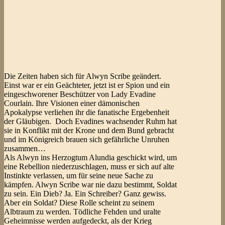
Die Zeiten haben sich für Alwyn Scribe geändert.
Einst war er ein Geächteter, jetzt ist er Spion und ein
eingeschworener Beschützer von Lady Evadine
Courlain. Ihre Visionen einer dämonischen
Apokalypse verliehen ihr die fanatische Ergebenheit
der Gläubigen. Doch Evadines wachsender Ruhm hat
sie in Konflikt mit der Krone und dem Bund gebracht
und im Königreich brauen sich gefährliche Unruhen
zusammen…
Als Alwyn ins Herzogtum Alundia geschickt wird, um
eine Rebellion niederzuschlagen, muss er sich auf alte
Instinkte verlassen, um für seine neue Sache zu
kämpfen. Alwyn Scribe war nie dazu bestimmt, Soldat
zu sein. Ein Dieb? Ja. Ein Schreiber? Ganz gewiss.
Aber ein Soldat? Diese Rolle scheint zu seinem
Albtraum zu werden. Tödliche Fehden und uralte
Geheimnisse werden aufgedeckt, als der Krieg