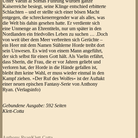
Unter Vaelin al Sornas Führung wurden ganze
Kaiserreiche besiegt, seine Klinge entschied erbitterte
Schlachten – und er stellte sich einer bösen Macht
entgegen, die schreckenerregender war als alles, was
die Welt bis dahin gesehen hatte. Er verdiente sich
eine Unmenge an Ehrentiteln, nur um später in den
Nordlanden ein friedvolles Leben zu suchen … .Doch
von weit über dem Meer verbreiten sich Gerüchte –
ein Heer mit dem Namen Stählerne Horde treibt dort
sein Unwesen. Es wird von einem Mann angeführt,
der sich selbst für einen Gott hält. Als Vaelin erfährt,
dass Sherin, die Frau, die er vor Jahren geliebt und
verloren hat, der Horde in die Hände gefallen ist,
bleibt ihm keine Wahl, er muss wieder einmal in den
Kampf ziehen. »Der Ruf des Wolfes« ist der Auftakt
einer neuen epischen Fantasy-Serie von Anthony
Ryan. (Verlagsinfo)
Gebundene Ausgabe: 592 Seiten
Klett-Cotta
Anthony Ryan
Klett-Cotta