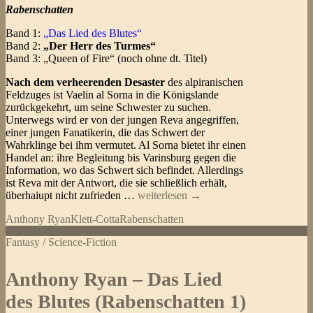
Rabenschatten
Band 1:
„
Das Lied des Blutes“
Band 2:
„Der Herr des Turmes“
Band 3: „Queen of Fire“ (noch ohne dt. Titel)
Nach dem verheerenden Desaster
des alpiranischen
Feldzuges ist Vaelin al Sorna in die Königslande
zurückgekehrt, um seine Schwester zu suchen.
Unterwegs wird er von der jungen Reva angegriffen,
einer jungen Fanatikerin, die das Schwert der
Wahrklinge bei ihm vermutet. Al Sorna bietet ihr einen
Handel an: ihre Begleitung bis Varinsburg gegen die
Information, wo das Schwert sich befindet. Allerdings
ist Reva mit der Antwort, die sie schließlich erhält,
Anthony
überhaiupt nicht zufrieden …
weiterlesen
→
Ryan
Anthony Ryan
Klett-Cotta
Rabenschatten
–
Der
Fantasy / Science-Fiction
Herr
des
Turmes
Anthony Ryan – Das Lied
(Rabenschatten
2)
des Blutes (Rabenschatten 1)