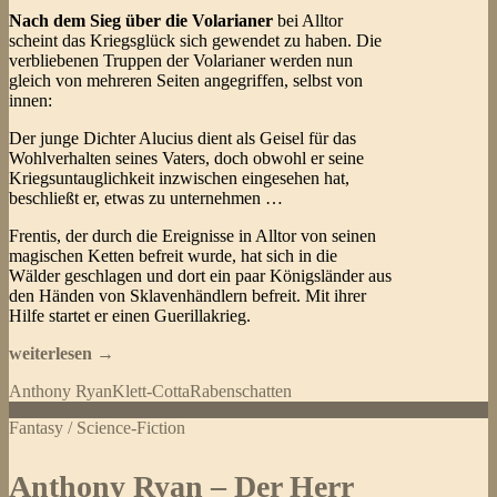
Nach dem Sieg über die Volarianer
bei Alltor
scheint das Kriegsglück sich gewendet zu haben. Die
verbliebenen Truppen der Volarianer werden nun
gleich von mehreren Seiten angegriffen, selbst von
innen:
Der junge Dichter Alucius dient als Geisel für das
Wohlverhalten seines Vaters, doch obwohl er seine
Kriegsuntauglichkeit inzwischen eingesehen hat,
beschließt er, etwas zu unternehmen …
Frentis, der durch die Ereignisse in Alltor von seinen
magischen Ketten befreit wurde, hat sich in die
Wälder geschlagen und dort ein paar Königsländer aus
den Händen von Sklavenhändlern befreit. Mit ihrer
Hilfe startet er einen Guerillakrieg.
Anthony
weiterlesen
→
Ryan
Anthony Ryan
Klett-Cotta
Rabenschatten
–
Die
Fantasy / Science-Fiction
Königin
der
Flammen
Anthony Ryan – Der Herr
(Rabenschatten