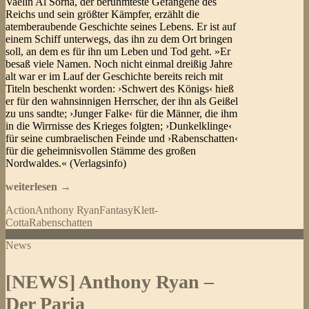
Vaelin Al Sorna, der berühmteste Gefangene des
Reichs und sein größter Kämpfer, erzählt die
atemberaubende Geschichte seines Lebens. Er ist auf
einem Schiff unterwegs, das ihn zu dem Ort bringen
soll, an dem es für ihn um Leben und Tod geht. »Er
besaß viele Namen. Noch nicht einmal dreißig Jahre
alt war er im Lauf der Geschichte bereits reich mit
Titeln beschenkt worden: ›Schwert des Königs‹ hieß
er für den wahnsinnigen Herrscher, der ihn als Geißel
zu uns sandte; ›Junger Falke‹ für die Männer, die ihm
in die Wirrnisse des Krieges folgten; ›Dunkelklinge‹
für seine cumbraelischen Feinde und ›Rabenschatten‹
für die geheimnisvollen Stämme des großen
Nordwaldes.« (Verlagsinfo)
Anthony
weiterlesen
→
Ryan
Action
Anthony Ryan
Fantasy
Klett-
–
Cotta
Rabenschatten
Das
Lied
News
des
Blutes
(Rabenschatten
[NEWS] Anthony Ryan –
1)
Der Paria