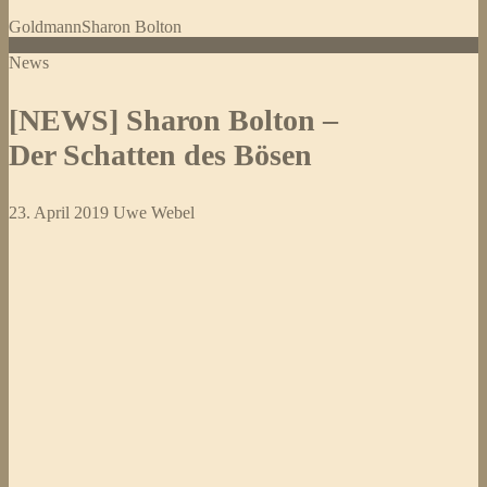
Bolton
Goldmann
Sharon Bolton
–
Dein
News
kaltes
Herz
[NEWS] Sharon Bolton –
Der Schatten des Bösen
23. April 2019
Uwe Webel