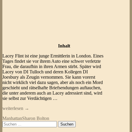
Inhalt
Lacey Flint ist eine junge Ermittlerin in London. Eines
Tages findet sie vor ihrem Auto eine schwer verletzte
Frau, die daraufhin in ihren Armen stirbt. Später wird
Lacey von DI Tulloch und deren Kollegen DI
Joesbury als Zeugin vernommen. Sie kann vorerst
nicht wirklich viel dazu sagen, aber als noch ein Mord
geschieht und rätselhafte Briefsendungen auftauchen,
die unter anderem auch an Lacey adressiert sind, wird
sie selbst zur Verdächtigen …
Sharon
weiterlesen
→
Bolton
Manhattan
Sharon Bolton
–
Suchen
Dunkle
nach:
Gebete