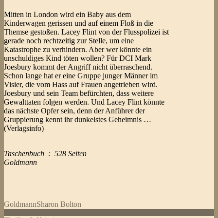
Mitten in London wird ein Baby aus dem
Kinderwagen gerissen und auf einem Floß in die
Themse gestoßen. Lacey Flint von der Flusspolizei ist
gerade noch rechtzeitig zur Stelle, um eine
Katastrophe zu verhindern. Aber wer könnte ein
unschuldiges Kind töten wollen? Für DCI Mark
Joesbury kommt der Angriff nicht überraschend.
Schon lange hat er eine Gruppe junger Männer im
Visier, die vom Hass auf Frauen angetrieben wird.
Joesbury und sein Team befürchten, dass weitere
Gewalttaten folgen werden. Und Lacey Flint könnte
das nächste Opfer sein, denn der Anführer der
Gruppierung kennt ihr dunkelstes Geheimnis …
(Verlagsinfo)
Taschenbuch ‏ : ‎ 528 Seiten
Goldmann
Goldmann
Sharon Bolton