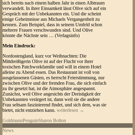
sich bereits nach einem halben Jahr in einen Albtraum
verwandelt. In ihrer Einsamkeit lässt Olive sich auf ein
Gespräch mit der Unbekannten ein. Und die scheint
einige Geheimnisse aus Michaels Vergangenheit zu
kennen. Zum Beispiel, dass in seinem Umfeld schon
mehrere Frauen verschwunden sind. Und Olive
könnte die Nächste sein … (Verlagsinfo)
Mein Eindruck:
Nordostengland, kurz vor Weihnachten: Die
Mittdreißigerin Olive ist auf der Flucht vor ihrer
toxischen Patchworkfamilie und will in einem Hotel
alleine zu Abend essen. Das Restaurant ist voll von
ausgelassenen Gästen, es herrscht Feierstimmung, nur
zwischen Olive und der fremden Frau, die sich einfach
zu ihr gesetzt hat, ist die Atmosphäre angespannt.
Zunächst, weil Olive angesichts der Dreistigkeit der
Unbekannten verärgert ist, dann weil sie die andere
Frau seltsam faszinierend findet, und sich dem, was sie
Sharon
bietet, nicht entziehen kann.
weiterlesen
→
Bolton
Goldmann
Penguin
Sharon Bolton
–
Winternacht
News