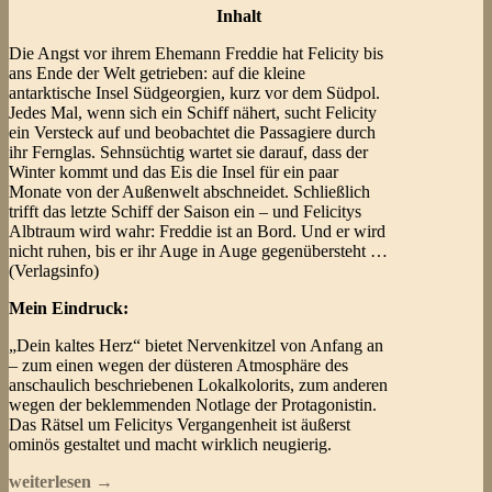
Inhalt
Die Angst vor ihrem Ehemann Freddie hat Felicity bis
ans Ende der Welt getrieben: auf die kleine
antarktische Insel Südgeorgien, kurz vor dem Südpol.
Jedes Mal, wenn sich ein Schiff nähert, sucht Felicity
ein Versteck auf und beobachtet die Passagiere durch
ihr Fernglas. Sehnsüchtig wartet sie darauf, dass der
Winter kommt und das Eis die Insel für ein paar
Monate von der Außenwelt abschneidet. Schließlich
trifft das letzte Schiff der Saison ein – und Felicitys
Albtraum wird wahr: Freddie ist an Bord. Und er wird
nicht ruhen, bis er ihr Auge in Auge gegenübersteht …
(Verlagsinfo)
Mein Eindruck:
„Dein kaltes Herz“ bietet Nervenkitzel von Anfang an
– zum einen wegen der düsteren Atmosphäre des
anschaulich beschriebenen Lokalkolorits, zum anderen
wegen der beklemmenden Notlage der Protagonistin.
Das Rätsel um Felicitys Vergangenheit ist äußerst
ominös gestaltet und macht wirklich neugierig.
Sharon
weiterlesen
→