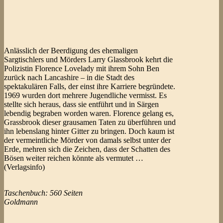
Anlässlich der Beerdigung des ehemaligen
Sargtischlers und Mörders Larry Glassbrook kehrt die
Polizistin Florence Lovelady mit ihrem Sohn Ben
zurück nach Lancashire – in die Stadt des
spektakulären Falls, der einst ihre Karriere begründete.
1969 wurden dort mehrere Jugendliche vermisst. Es
stellte sich heraus, dass sie entführt und in Särgen
lebendig begraben worden waren. Florence gelang es,
Grassbrook dieser grausamen Taten zu überführen und
ihn lebenslang hinter Gitter zu bringen. Doch kaum ist
der vermeintliche Mörder von damals selbst unter der
Erde, mehren sich die Zeichen, dass der Schatten des
Bösen weiter reichen könnte als vermutet …
(Verlagsinfo)
Taschenbuch: 560 Seiten
Goldmann