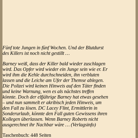
Fünf tote Jungen in fünf Wochen. Und der Blutdurst
des Killers ist noch nicht gestillt …
Barney weiß, dass der Killer bald wieder zuschlagen
wird. Das Opfer wird wieder ein Junge sein wie er. Er
wird ihm die Kehle durchschneiden, ihn verbluten
lassen und die Leiche am Ufer der Themse ablegen.
Die Polizei wird keinen Hinweis auf den Täter finden
und keine Warnung, wen es als nächstes treffen
könnte. Doch der elfjährige Barney hat etwas gesehen
– und nun sammelt er akribisch jeden Hinweis, um
den Fall zu lösen. DC Lacey Flint, Ermittlerin in
Sonderurlaub, könnte den Fall guten Gewissens ihren
Kollegen überlassen. Wenn Barney Roberts nicht
ausgerechnet ihr Nachbar wäre … (Verlagsinfo)
Taschenbuch: 448 Seiten