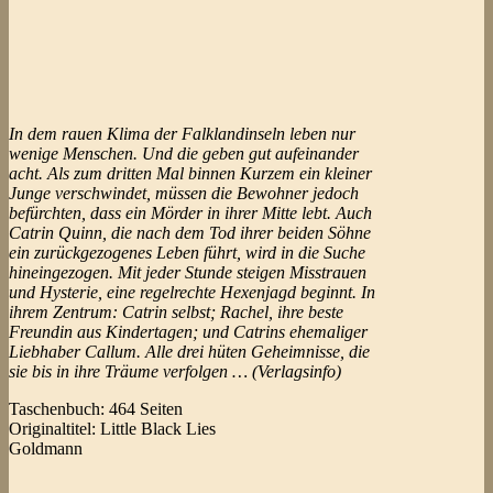
In dem rauen Klima der Falklandinseln leben nur
wenige Menschen. Und die geben gut aufeinander
acht. Als zum dritten Mal binnen Kurzem ein kleiner
Junge verschwindet, müssen die Bewohner jedoch
befürchten, dass ein Mörder in ihrer Mitte lebt. Auch
Catrin Quinn, die nach dem Tod ihrer beiden Söhne
ein zurückgezogenes Leben führt, wird in die Suche
hineingezogen. Mit jeder Stunde steigen Misstrauen
und Hysterie, eine regelrechte Hexenjagd beginnt. In
ihrem Zentrum: Catrin selbst; Rachel, ihre beste
Freundin aus Kindertagen; und Catrins ehemaliger
Liebhaber Callum. Alle drei hüten Geheimnisse, die
sie bis in ihre Träume verfolgen … (Verlagsinfo)
Taschenbuch: 464 Seiten
Originaltitel: Little Black Lies
Goldmann