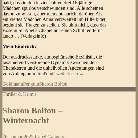
bald, dass in den letzten Jahren drei 16-jährige
Mädchen spurlos verschwunden sind. Alle scheinen
davon zu wissen, aber niemand spricht darüber. Als
ein viertes Mädchen Anna verzweifelt um Hilfe bittet,
beginnt sie, Fragen zu stellen. Sie ahnt nicht, dass das
Böse in St. Abel’s Chapel nur einen Schritt entfernt
lauert … (Verlagsinfo)
Mein Eindruck:
Der ausdrucksstarke, atmosphärische Erzählstil, die
faszinierend verstörende Dynamik zwischen den
Charakteren und die unheilvollen Andeutungen sind
Sharon
von Anfang an mitreißend!
weiterlesen
→
Bolton
Goldmann
Penguin
Sharon Bolton
–
Das
Thriller & Krimis
Böse
nebenan
Sharon Bolton –
Winternacht
26. Januar 2025
Isabel Galindez