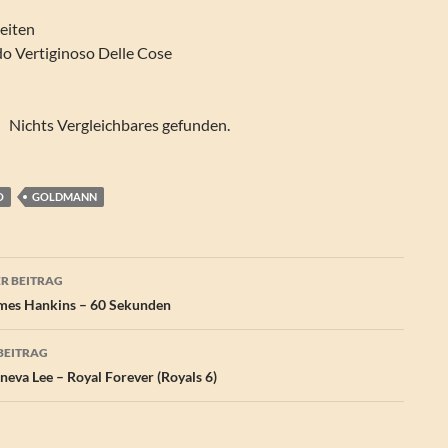
eiten
rdo Vertiginoso Delle Cose
Nichts Vergleichbares gefunden.
O
GOLDMANN
agsnavigation
R BEITRAG
mes Hankins – 60 Sekunden
BEITRAG
eva Lee – Royal Forever (Royals 6)