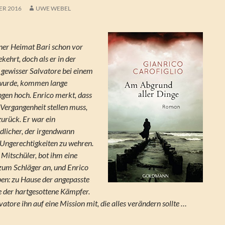
ER 2016
UWE WEBEL
einer Heimat Bari schon vor
ehrt, doch als er in der
in gewisser Salvatore bei einem
 wurde, kommen lange
gen hoch. Enrico merkt, dass
r Vergangenheit stellen muss,
zurück. Er war ein
dlicher, der irgendwann
n Ungerechtigkeiten zu wehren.
r Mitschüler, bot ihm eine
zum Schläger an, und Enrico
en: zu Hause der angepasste
re der hartgesottene Kämpfer.
tore ihn auf eine Mission mit, die alles verändern sollte …