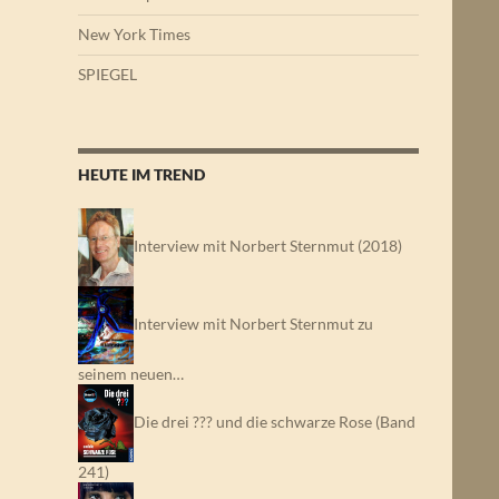
New York Times
SPIEGEL
HEUTE IM TREND
Interview mit Norbert Sternmut (2018)
Interview mit Norbert Sternmut zu
seinem neuen…
Die drei ??? und die schwarze Rose (Band
241)