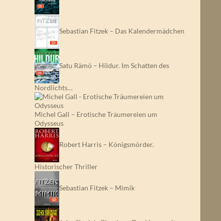
Sebastian Fitzek – Das Kalendermädchen
Satu Rämö – Hildur. Im Schatten des
Nordlichts…
Michel Gall – Erotische Träumereien um
Odysseus
Robert Harris – Königsmörder.
Historischer Thriller
Sebastian Fitzek – Mimik