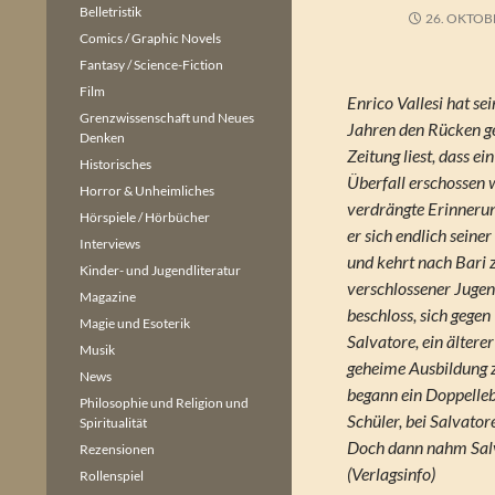
Belletristik
26. OKTOB
Comics / Graphic Novels
Fantasy / Science-Fiction
Film
Enrico Vallesi hat s
Grenzwissenschaft und Neues
Jahren den Rücken gek
Denken
Zeitung liest, dass e
Historisches
Überfall erschossen
Horror & Unheimliches
verdrängte Erinnerun
Hörspiele / Hörbücher
er sich endlich seine
Interviews
und kehrt nach Bari 
Kinder- und Jugendliteratur
verschlossener Jugen
Magazine
beschloss, sich gege
Magie und Esoterik
Salvatore, ein ältere
Musik
geheime Ausbildung 
News
begann ein Doppelleb
Philosophie und Religion und
Schüler, bei Salvato
Spiritualität
Doch dann nahm Salva
Rezensionen
(Verlagsinfo)
Rollenspiel