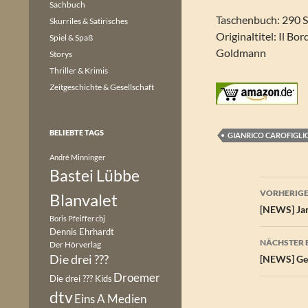
Sachbuch
Taschenbuch: 290 S
Skurriles & Satirisches
Originaltitel: Il Bo
Spiel & Spaß
Goldmann
Storys
Thriller & Krimis
Zeitgeschichte & Gesellschaft
BELIEBTE TAGS
GIANRICO CAROFIGLI
André Minninger
Bastei Lübbe
Beitr
VORHERIGE
Blanvalet
[NEWS] Ja
Boris Pfeiffer
cbj
Dennis Ehrhardt
NÄCHSTER 
Der Hörverlag
Die drei ???
[NEWS] Gen
Droemer
Die drei ??? Kids
dtv
Eins A Medien