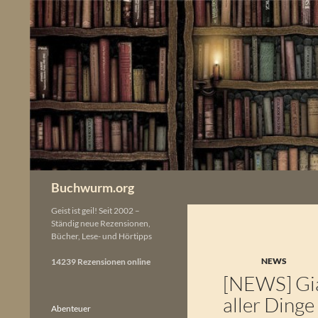
Zum
Inhalt
springen
Buchwurm.org
Geist ist geil! Seit 2002 –
Ständig neue Rezensionen,
Bücher, Lese- und Hörtipps
NEWS
14239 Rezensionen online
[NEWS] Gia
aller Dinge
Abenteuer