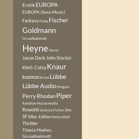
EUROPA
Erotik
EUROPA (Sony Music)
Fischer
Fantasy
Festa
Goldmann
Gruselkabinett
Heyne
Horror
Jason Dark
John Sinclair
Knaur
Klett-Cotta
Lübbe
kosmos
Krimi
Lübbe Audio
Penguin
Piper
Perry Rhodan
Random House Audio
Rowohlt
Sex
Science Fiction
SF
Silber Edition
Stefan Wolf
Thriller
Titania Medien,
Gruselkabinett